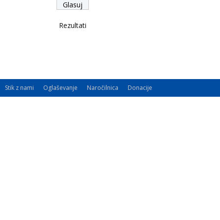
Rezultati
Stik z nami
Oglaševanje
Naročilnica
Donacije