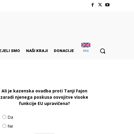
EJELI SMO
NAŠI KRAJI
DONACIJE
ENG
Ali je kazenska ovadba proti Tanji Fajon
zaradi njenega poskusa osvojitve visoke
funkcije EU upravičena?
Da
Ne