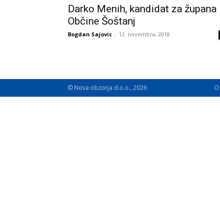
Darko Menih, kandidat za župana
Občine Šoštanj
Bogdan Sajovic
-
12. novembra, 2018
© Nova obzorja d.o.o., 2026
O 