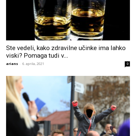
Ste vedeli, kako zdravilne učinke ima lahko
viski? Pomaga tudi v...
arians
-
6. aprila, 2021
0