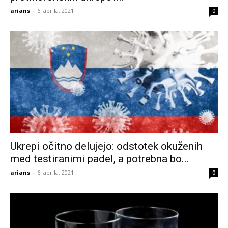
arians
-
6. aprila, 2021
0
Ukrepi očitno delujejo: odstotek okuženih
med testiranimi padel, a potrebna bo...
arians
-
6. aprila, 2021
0