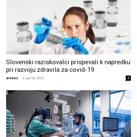
Slovenski raziskovalci prispevali k napredku
pri razvoju zdravila za covid-19
arians
-
6. aprila, 2021
0