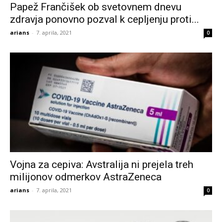
Papež Frančišek ob svetovnem dnevu
zdravja ponovno pozval k cepljenju proti...
arians
-
7. aprila, 2021
0
Vojna za cepiva: Avstralija ni prejela treh
milijonov odmerkov AstraZeneca
arians
-
7. aprila, 2021
0