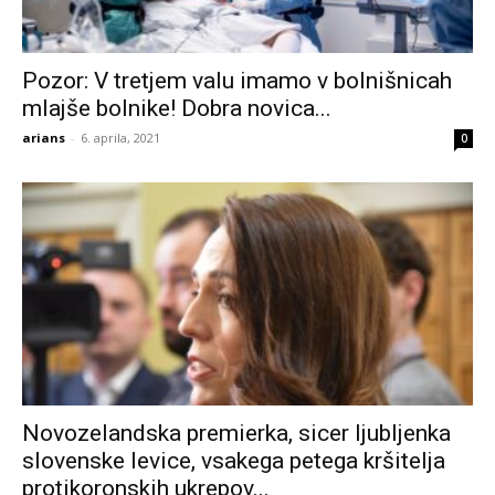
Pozor: V tretjem valu imamo v bolnišnicah
mlajše bolnike! Dobra novica...
arians
-
6. aprila, 2021
0
Novozelandska premierka, sicer ljubljenka
slovenske levice, vsakega petega kršitelja
protikoronskih ukrepov...