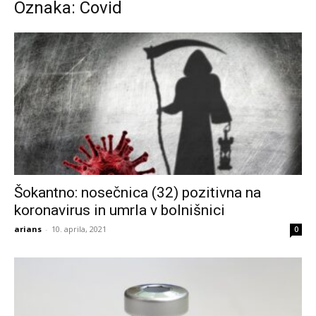
Oznaka: Covid
Šokantno: nosečnica (32) pozitivna na
koronavirus in umrla v bolnišnici
arians
-
10. aprila, 2021
0