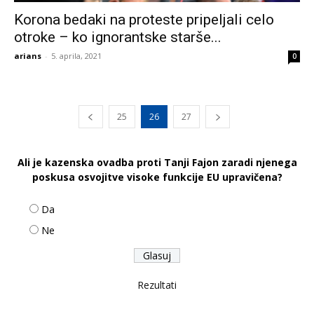
Korona bedaki na proteste pripeljali celo
otroke – ko ignorantske starše...
arians
-
5. aprila, 2021
0
25
26
27
Ali je kazenska ovadba proti Tanji Fajon zaradi njenega
poskusa osvojitve visoke funkcije EU upravičena?
Da
Ne
Rezultati