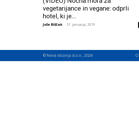
(VIDEO) Nočna mora za
vegetarijance in vegane: odprli
hotel, ki je...
Jože Biščak
-
31. januarja, 2019
© Nova obzorja d.o.o., 2026
O 