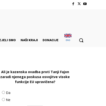
EJELI SMO
NAŠI KRAJI
DONACIJE
ENG
Ali je kazenska ovadba proti Tanji Fajon
zaradi njenega poskusa osvojitve visoke
funkcije EU upravičena?
Da
Ne