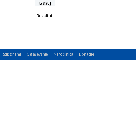
Rezultati
Stik z nami
Oglaševanje
Naročilnica
Donacije