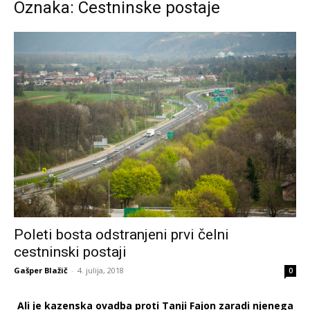
Oznaka: Cestninske postaje
Poleti bosta odstranjeni prvi čelni
cestninski postaji
Gašper Blažič
-
4. julija, 2018
0
Ali je kazenska ovadba proti Tanji Fajon zaradi njenega