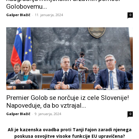
Golobovemu...
Gašper Blažič
-
11. januarja, 2024
0
Premier Golob se norčuje iz cele Slovenije!
Napoveduje, da bo vztrajal...
Gašper Blažič
-
9. januarja, 2024
0
Ali je kazenska ovadba proti Tanji Fajon zaradi njenega
poskusa osvojitve visoke funkcije EU upravičena?