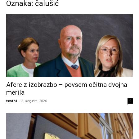
Oznaka: čalušić
Afere z izobrazbo – povsem očitna dvojna
merila
testni
-
2. avgusta, 2026
0