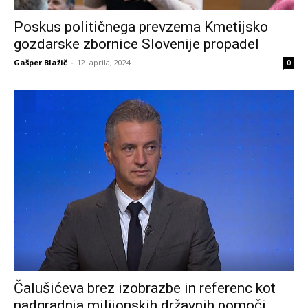
Poskus političnega prevzema Kmetijsko
gozdarske zbornice Slovenije propadel
Gašper Blažič
-
12. aprila, 2024
0
Čalušićeva brez izobrazbe in referenc kot
nadgradnja milijonskih državnih pomoči