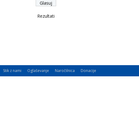
Rezultati
Stik z nami
Oglaševanje
Naročilnica
Donacije