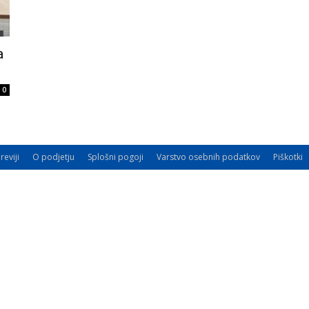
a
0
reviji
O podjetju
Splošni pogoji
Varstvo osebnih podatkov
Piškotki