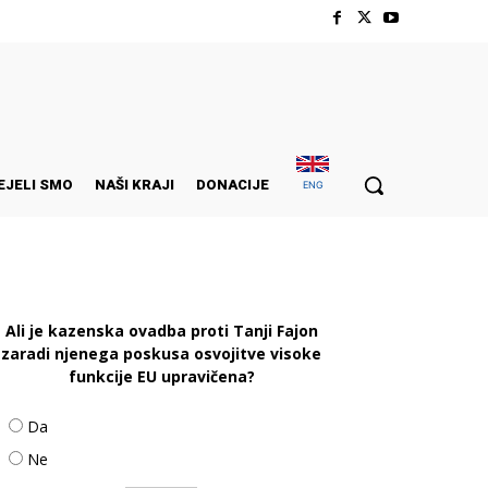
EJELI SMO
NAŠI KRAJI
DONACIJE
ENG
Ali je kazenska ovadba proti Tanji Fajon
zaradi njenega poskusa osvojitve visoke
funkcije EU upravičena?
Da
Ne