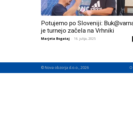
Potujemo po Sloveniji: Buk@varn
je turnejo začela na Vrhniki
Marjeta Bogataj
-
16. julija, 2025
© Nova obzorja d.o.o., 2026
O 