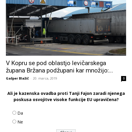
V Kopru se pod oblastjo levičarskega
župana Bržana podžupani kar množijo:...
Gašper Blažič
-
20. marca, 2019
0
Ali je kazenska ovadba proti Tanji Fajon zaradi njenega
poskusa osvojitve visoke funkcije EU upravičena?
Da
Ne