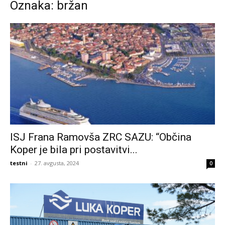
Oznaka: bržan
ISJ Frana Ramovša ZRC SAZU: “Občina
Koper je bila pri postavitvi...
testni
-
27. avgusta, 2024
0