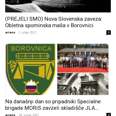
(PREJELI SMO) Nova Slovenska zaveza:
Obletna spominska maša v Borovnici
arians
-
3. julija, 2021
0
Na današnji dan so pripadniki Specialne
brigade MORiS zavzeli skladišče JLA...
arians
-
28. junija, 2021
0