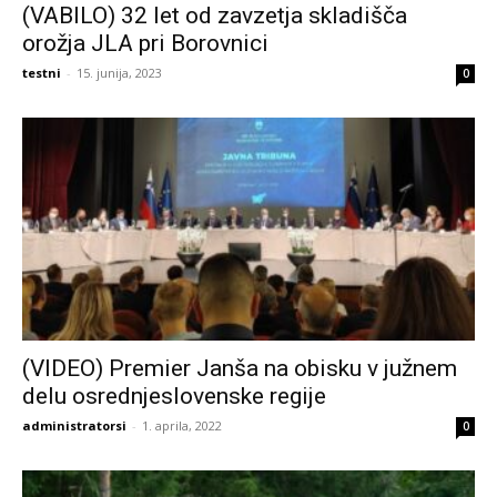
(VABILO) 32 let od zavzetja skladišča
orožja JLA pri Borovnici
testni
-
15. junija, 2023
0
(VIDEO) Premier Janša na obisku v južnem
delu osrednjeslovenske regije
administratorsi
-
1. aprila, 2022
0