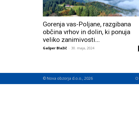
Gorenja vas-Poljane, razgibana
občina vrhov in dolin, ki ponuja
veliko zanimivosti...
Gašper Blažič
-
30. maja, 2024
© Nova obzorja d.o.o., 2026
O 