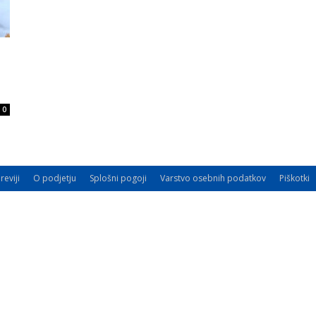
0
reviji
O podjetju
Splošni pogoji
Varstvo osebnih podatkov
Piškotki