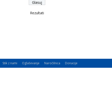
Rezultati
Stik z nami
Oglaševanje
Naročilnica
Donacije