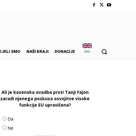
EJELI SMO
NAŠI KRAJI
DONACIJE
ENG
Ali je kazenska ovadba proti Tanji Fajon
zaradi njenega poskusa osvojitve visoke
funkcije EU upravičena?
Da
Ne