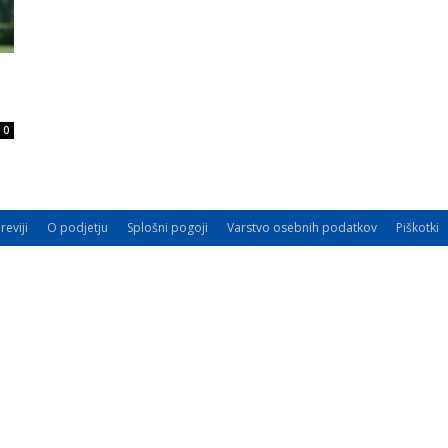
0
reviji
O podjetju
Splošni pogoji
Varstvo osebnih podatkov
Piškotki