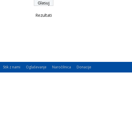
Rezultati
Stik z nami
Oglaševanje
Naročilnica
Donacije