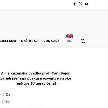
EJELI SMO
NAŠI KRAJI
DONACIJE
ENG
Ali je kazenska ovadba proti Tanji Fajon
zaradi njenega poskusa osvojitve visoke
funkcije EU upravičena?
Da
Ne