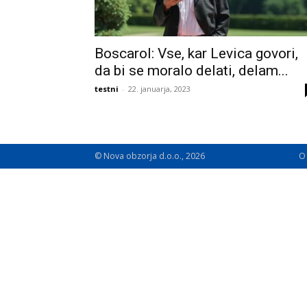
Boscarol: Vse, kar Levica govori,
da bi se moralo delati, delam...
testni
-
22. januarja, 2023
© Nova obzorja d.o.o., 2026
O 