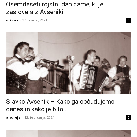
Osemdeseti rojstni dan dame, ki je
zaslovela z Avseniki
arians
-
27. marca, 2021
0
Slavko Avsenik – Kako ga občudujemo
danes in kako je bilo...
andrejs
-
12. februarja, 2021
0