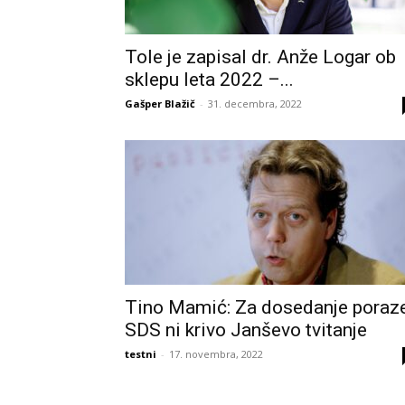
Tole je zapisal dr. Anže Logar ob
sklepu leta 2022 –...
Gašper Blažič
-
31. decembra, 2022
Tino Mamić: Za dosedanje poraz
SDS ni krivo Janševo tvitanje
testni
-
17. novembra, 2022