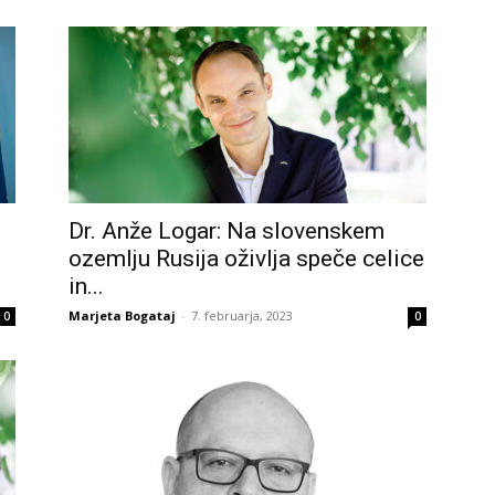
Dr. Anže Logar: Na slovenskem
ozemlju Rusija oživlja speče celice
in...
Marjeta Bogataj
-
7. februarja, 2023
0
0