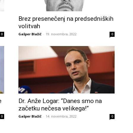
Brez presenečenj na predsedniških
volitvah
Gašper Blažič
-
19. novembra, 2022
0
0
e
Dr. Anže Logar: “Danes smo na
začetku nečesa velikega!”
Gašper Blažič
-
14. novembra, 2022
0
0