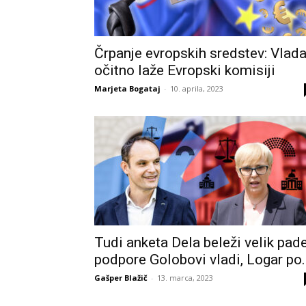
Črpanje evropskih sredstev: Vlad
očitno laže Evropski komisiji
Marjeta Bogataj
-
10. aprila, 2023
Tudi anketa Dela beleži velik pad
podpore Golobovi vladi, Logar po..
Gašper Blažič
-
13. marca, 2023