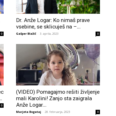
a
Dr. Anže Logar: Ko nimaš prave
vsebine, se sklicuješ na –...
Gašper Blažič
-
3. aprila, 2023
0
0
ec
(VIDEO) Pomagajmo rešiti življenje
.
mali Karolini! Zanjo sta zaigrala
Anže Logar...
0
Marjeta Bogataj
-
28. februarja, 2023
0