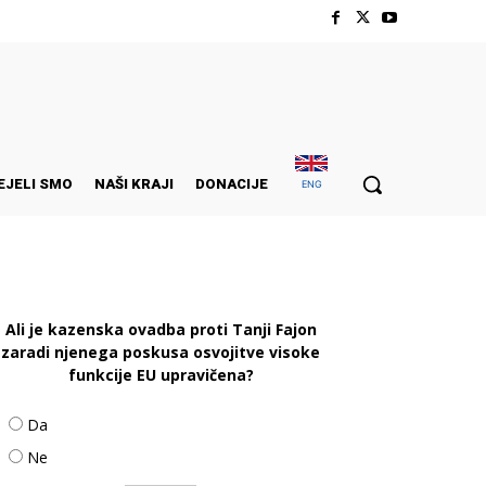
EJELI SMO
NAŠI KRAJI
DONACIJE
ENG
Ali je kazenska ovadba proti Tanji Fajon
zaradi njenega poskusa osvojitve visoke
funkcije EU upravičena?
Da
Ne