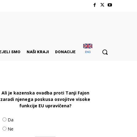
EJELI SMO
NAŠI KRAJI
DONACIJE
ENG
Ali je kazenska ovadba proti Tanji Fajon
zaradi njenega poskusa osvojitve visoke
funkcije EU upravičena?
Da
Ne