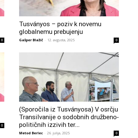
Tusványos – poziv k novemu
globalnemu prebujenju
Gašper Blažič
-
12. avgusta, 2025
0
0
(Sporočila iz Tusványosa) V osrčju
Transilvanije o sodobnih družbeno-
političnih izzivih ter...
0
Metod Berlec
-
26. julija, 2025
0