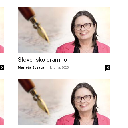
Slovensko dramilo
Marjeta Bogataj
-
1. julija, 2025
0
0