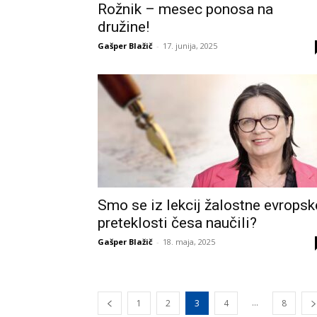
Rožnik – mesec ponosa na
družine!
Gašper Blažič
-
17. junija, 2025
Smo se iz lekcij žalostne evropsk
preteklosti česa naučili?
Gašper Blažič
-
18. maja, 2025
...
1
2
3
4
8