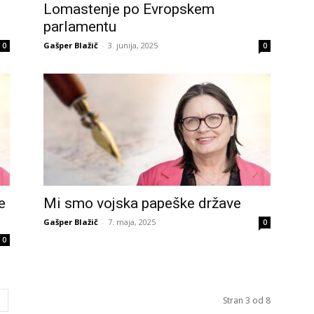
Lomastenje po Evropskem
parlamentu
Gašper Blažič
-
3. junija, 2025
0
0
e
Mi smo vojska papeške države
Gašper Blažič
-
7. maja, 2025
0
0
Stran 3 od 8