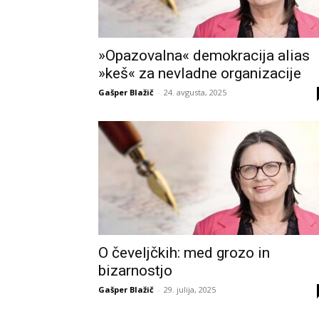
»Opazovalna« demokracija alias
»keš« za nevladne organizacije
Gašper Blažič
-
24. avgusta, 2025
O čeveljčkih: med grozo in
bizarnostjo
Gašper Blažič
-
29. julija, 2025