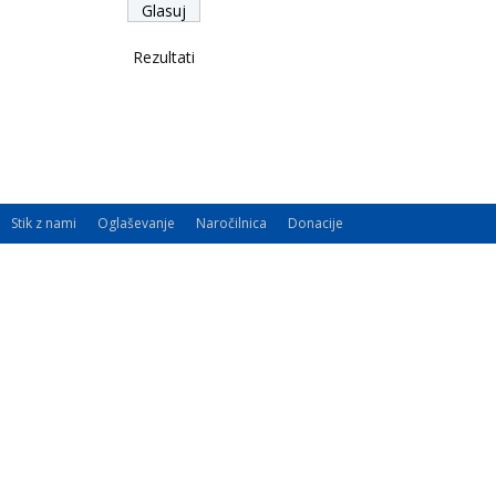
Rezultati
Stik z nami
Oglaševanje
Naročilnica
Donacije