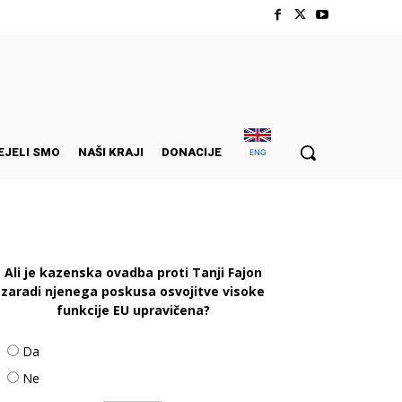
EJELI SMO
NAŠI KRAJI
DONACIJE
ENG
Ali je kazenska ovadba proti Tanji Fajon
zaradi njenega poskusa osvojitve visoke
funkcije EU upravičena?
Da
Ne