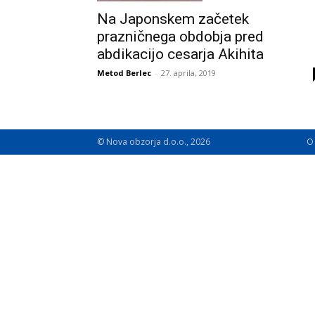
Na Japonskem začetek
prazničnega obdobja pred
abdikacijo cesarja Akihita
Metod Berlec
-
27. aprila, 2019
© Nova obzorja d.o.o., 2026
O 