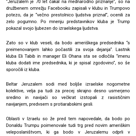
“Jeruzalem je 70 let čakal na mednarodno priznanje”, so na
družbenem omrežju Facebooku zapisali v klubu in Trumpovo
potezo, da je “večno prestolnico ljudstva priznal”, ocenili za
zelo pogumno. Po mnenju predstavnikov kluba je Trump
pokazal svojo ljubezen do izraelskega ljudstva.
Zato so v klub veseli, da bodo ameriškega predsednika “s
preimenovanjem lahko počastili za svoja dejanja”. Lastnik
kluba Eli Tabib in manager Eli Ohana sta se odločila “imenu
kluba dodati ime predsednika, ki je spisal zgodovino”, so še
sporočili iz kluba.
Beltar Jeruzalem sodi med boljše izraelske nogometne
kolektive, velja pa tudi za precej skrajno desno usmerjeno
sredino in navijači so večkrat izstopali z rasističnim
navijanjem, predvsem s protiarabskimi gesli.
Oblasti v Izraelu so že pred tem napovedale, da bodo po
Donaldu Trumpu poimenovale tudi trg pred novim ameriškim
veleposlaništvom, ki ga bodo v Jeruzalemu odprli v