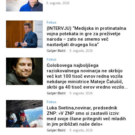
9. avgusta, 2026
Fokus
(INTERVJU) “Medijska in protinatalna
vojna potekata in gre za preživetje
naroda – zato ne smemo več
nastavljati drugega lica”
Gašper Blažič
-
9. avgusta, 2026
Fokus
Golobovega najboljšega
raziskovalnega novinarja ne skrbijo
več kot 100 tisoč evrov redna vozila
nekdanje ministrice Mateje Čalušič,
skrbi ga 40 tisoč evrov vredno vozilo...
Gašper Blažič
-
9. avgusta, 2026
Fokus
Luka Svetina,novinar, predsednik
ZNP: »V ZNP smo si zastavili izziv:
med svoje člane pritegniti več mladih
in jim približati naše delo«
Gašper Blažič
-
9. avgusta, 2026