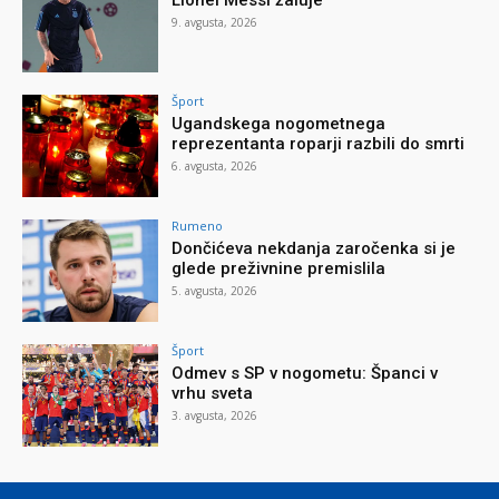
9. avgusta, 2026
Šport
Ugandskega nogometnega
reprezentanta roparji razbili do smrti
6. avgusta, 2026
Rumeno
Dončićeva nekdanja zaročenka si je
glede preživnine premislila
5. avgusta, 2026
Šport
Odmev s SP v nogometu: Španci v
vrhu sveta
3. avgusta, 2026