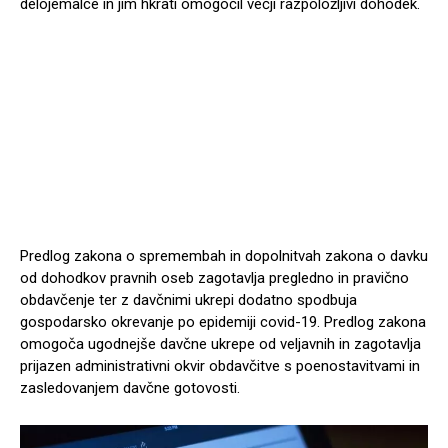
delojemalce in jim hkrati omogočil večji razpoložljivi dohodek.
Predlog zakona o spremembah in dopolnitvah zakona o davku
od dohodkov pravnih oseb zagotavlja pregledno in pravično
obdavčenje ter z davčnimi ukrepi dodatno spodbuja
gospodarsko okrevanje po epidemiji covid-19. Predlog zakona
omogoča ugodnejše davčne ukrepe od veljavnih in zagotavlja
prijazen administrativni okvir obdavčitve s poenostavitvami in
zasledovanjem davčne gotovosti.