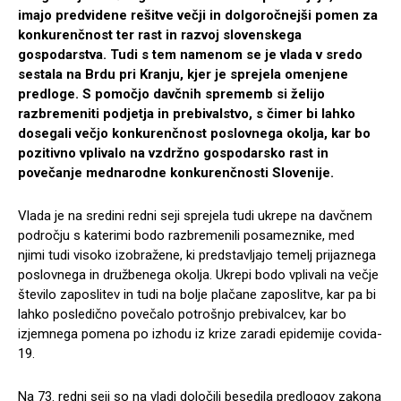
imajo predvidene rešitve večji in dolgoročnejši pomen za
konkurenčnost ter rast in razvoj slovenskega
gospodarstva. Tudi s tem namenom se je vlada v sredo
sestala na Brdu pri Kranju, kjer je sprejela omenjene
predloge. S pomočjo davčnih sprememb si želijo
razbremeniti podjetja in prebivalstvo, s čimer bi lahko
dosegali večjo konkurenčnost poslovnega okolja, kar bo
pozitivno vplivalo na vzdržno gospodarsko rast in
povečanje mednarodne konkurenčnosti Slovenije.
Vlada je na sredini redni seji sprejela tudi ukrepe na davčnem
področju s katerimi bodo razbremenili posameznike, med
njimi tudi visoko izobražene, ki predstavljajo temelj prijaznega
poslovnega in družbenega okolja. Ukrepi bodo vplivali na večje
število zaposlitev in tudi na bolje plačane zaposlitve, kar pa bi
lahko posledično povečalo potrošnjo prebivalcev, kar bo
izjemnega pomena po izhodu iz krize zaradi epidemije covida-
19.
Na 73. redni seji so na vladi določili besedila predlogov zakona