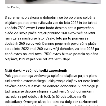
foto: Pixabay
S spremembo zakona o dohodnini se bo po planu splošna
olajšava postopoma zviševala vse do leta 2025 in bo takrat
znašala 7500 evrov. Letno bodo denimo tisti s povprečno
plačo od svoje plače prejeli približno 260 evrov več na letni
ravni že za naslednje leto. Vsako leto pa to pomeni še
dodatnih 260 evrov več. Denimo prejemnik povprečne plače
bo za leto 2022 imel 260 evrov višji dohodek, za leto 2025 pa
tisoč evrov na letni ravni. 7500 evrov bi tako postala splošna
olajšava, ki bi veljala vse od leta 2025 dalje.
Nižji davki – večji dohodki zaposlenih
Poleg postopnega zviševanja splošne olajšave pa je v planu
tudi uvedba avtomatskega usklajevanja olajšav ter neto letnih
davčnih osnov v lestvici za odmero dohodnine. V predlogu je
tudi znižanje davčne stopnje v zadnjem, 5. dohodninskem
razredu za pet odstotnih točk (s 50 odstotkov na 45
odstotkov). Omenjen ukrep bo tako na dolgi rok razbremenil