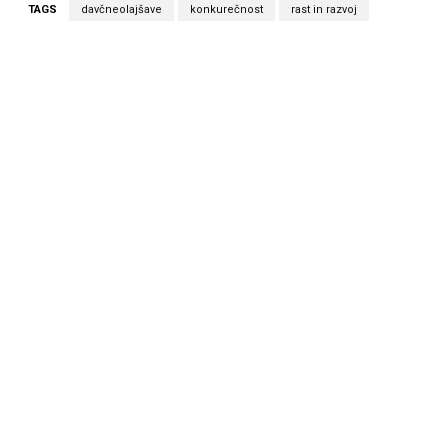
TAGS
davčneolajšave
konkurečnost
rast in razvoj