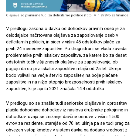
Olajšave so planirane tudi za deficitarne poklice (foto: Ministrstvo za finance)
V predlogu zakona o davku od dohodkov pravnih oseb je za
delodajalce načrtovana olajšava za zaposlovanje oseb v
deficitarnih poklicih, in sicer v višini 45 odstotkov plače za
prvih 24 mesecev zaposlitve. Po drugi strani se vlada zaveda
problematike prvih iskalcev zaposlitve, za katere bo za deset
odstotnih točk višji znesek olajšave za zaposlovanje, ob
pogoju da so prvi iskalci zaposlitve mlajši od 25 let. Ukrepi
bodo vplivali na večje število zaposlitev, na bolje plačane
zaposlitve in na nižjo stopnjo brezposelnosti prvih iskalcev
zaposlitve, ki je aprila 2021 znašala 14,4 odstotka.
V predlogu so se znašle tudi seniorske olajšave in oprostitev
plačila dohodnine dohodkov iz naslova družinske pokojnine in
dohodkov: uvaja se znižanje davčne osnove v višini 1.500
evrov za rezidente, starejše od 70 let, ukinja pa se tudi prag za
obvezen vstop kmetov v sistem davka na dodano vrednost z