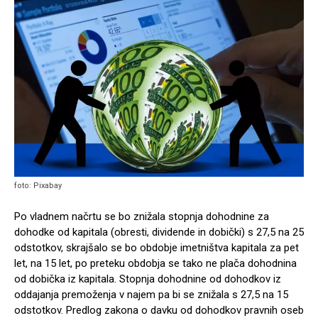
foto: Pixabay
Po vladnem načrtu se bo znižala stopnja dohodnine za
dohodke od kapitala (obresti, dividende in dobički) s 27,5 na 25
odstotkov, skrajšalo se bo obdobje imetništva kapitala za pet
let, na 15 let, po preteku obdobja se tako ne plača dohodnina
od dobička iz kapitala. Stopnja dohodnine od dohodkov iz
oddajanja premoženja v najem pa bi se znižala s 27,5 na 15
odstotkov. Predlog zakona o davku od dohodkov pravnih oseb