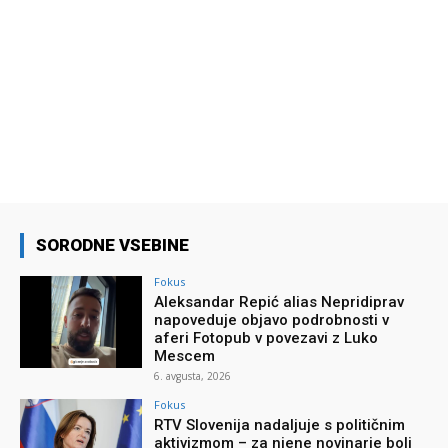
SORODNE VSEBINE
Fokus
Aleksandar Repić alias Nepridiprav
napoveduje objavo podrobnosti v
aferi Fotopub v povezavi z Luko
Mescem
6. avgusta, 2026
Fokus
RTV Slovenija nadaljuje s političnim
aktivizmom – za njene novinarje bolj