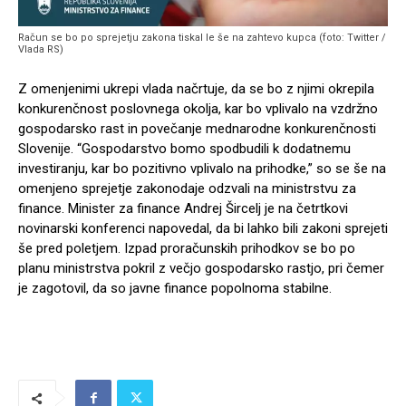
Račun se bo po sprejetju zakona tiskal le še na zahtevo kupca (foto: Twitter /
Vlada RS)
Z omenjenimi ukrepi vlada načrtuje, da se bo z njimi okrepila
konkurenčnost poslovnega okolja, kar bo vplivalo na vzdržno
gospodarsko rast in povečanje mednarodne konkurenčnosti
Slovenije. “Gospodarstvo bomo spodbudili k dodatnemu
investiranju, kar bo pozitivno vplivalo na prihodke,” so se še na
omenjeno sprejetje zakonodaje odzvali na ministrstvu za
finance. Minister za finance Andrej Šircelj je na četrtkovi
novinarski konferenci napovedal, da bi lahko bili zakoni sprejeti
še pred poletjem. Izpad proračunskih prihodkov se bo po
planu ministrstva pokril z večjo gospodarsko rastjo, pri čemer
je zagotovil, da so javne finance popolnoma stabilne.