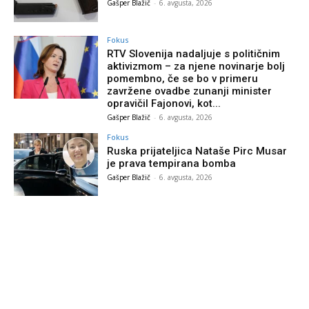
Gašper Blažič
-
6. avgusta, 2026
Fokus
RTV Slovenija nadaljuje s političnim
aktivizmom – za njene novinarje bolj
pomembno, če se bo v primeru
zavržene ovadbe zunanji minister
opravičil Fajonovi, kot...
Gašper Blažič
-
6. avgusta, 2026
Fokus
Ruska prijateljica Nataše Pirc Musar
je prava tempirana bomba
Gašper Blažič
-
6. avgusta, 2026