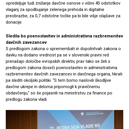
opredeljuje tudi znižanje davčne osnove v višini 40 odstotkov
vlaganj za spodbujanje zelenega prehoda in digitalne
preobrazbe, za 0,7 odstotne točke pa bi bile višje olajšave za
donacije.
Sledila bo poenostavitev in administrativna razbremenitev
davčnih zavezancev
S predlogom zakona o spremembah in dopolnitvah zakona o
davku na dodano vrednost pa se v slovenski pravni red
prenašajo določbe evropskih direktiv, prav tako se želi s
predlogom zakona doseči poenostavitev in administrativna
razbremenitev davčnih zavezancev in davčnega organa, hkrati
pa slediti okoljski politiki. “S tem bomo naslovili škodljive
davčne ukrepe in deloma pripomogli k pravičnemu
obdavčenju,” so še pojasnili na ministrstvu za finance po
predlogu zakona vladi.