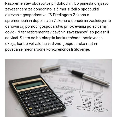
Razbremenitev obdavčitve pri dohodnini bo prinesla olajšavo
zavezancem za dohodnino, s čimer si želijo spodbuditi
okrevanje gospodarstva. “S Predlogom Zakona o
spremembah in dopolnitvah Zakona o dohodnini zasledujemo
osnovni cilj pomoči gospodarstvu pri okrevanju po epidemiji
covid-19 ter razbremenitev davčnih zavezancev,” so pojasnili
na vladi. S tem se bo okrepila konkurenčnost poslovnega
okolja, kar bo vplivalo na vzdržno gospodarsko rast in
povečanje mednarodne konkurenčnosti Slovenije.