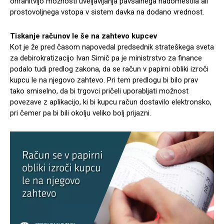
ohranitvijo možnosti uveljavljanja pavšalnega nadomestila ali
prostovoljnega vstopa v sistem davka na dodano vrednost.
Tiskanje računov le še na zahtevo kupcev
Kot je že pred časom napovedal predsednik strateškega sveta
za debirokratizacijo Ivan Simič pa je ministrstvo za finance
podalo tudi predlog zakona, da se račun v papirni obliki izroči
kupcu le na njegovo zahtevo. Pri tem predlogu bi bilo prav
tako smiselno, da bi trgovci pričeli uporabljati možnost
povezave z aplikacijo, ki bi kupcu račun dostavilo elektronsko,
pri čemer pa bi bili okolju veliko bolj prijazni.