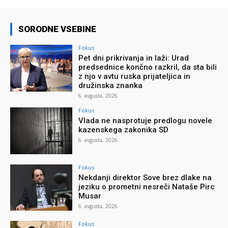
SORODNE VSEBINE
Fokus
Pet dni prikrivanja in laži: Urad
predsednice končno razkril, da sta bili
z njo v avtu ruska prijateljica in
družinska znanka
6. avgusta, 2026
Fokus
Vlada ne nasprotuje predlogu novele
kazenskega zakonika SD
6. avgusta, 2026
Fokus
Nekdanji direktor Sove brez dlake na
jeziku o prometni nesreči Nataše Pirc
Musar
6. avgusta, 2026
Fokus