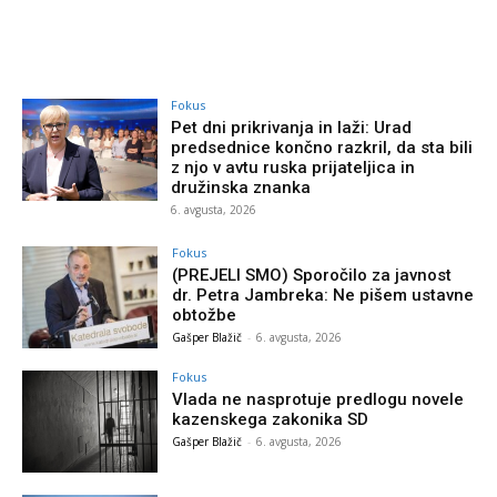
Fokus
Pet dni prikrivanja in laži: Urad
predsednice končno razkril, da sta bili
z njo v avtu ruska prijateljica in
družinska znanka
6. avgusta, 2026
Fokus
(PREJELI SMO) Sporočilo za javnost
dr. Petra Jambreka: Ne pišem ustavne
obtožbe
Gašper Blažič
-
6. avgusta, 2026
Fokus
Vlada ne nasprotuje predlogu novele
kazenskega zakonika SD
Gašper Blažič
-
6. avgusta, 2026