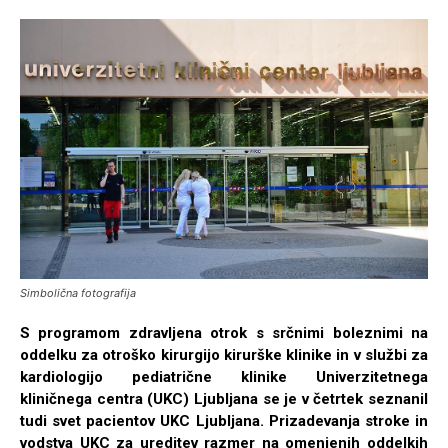
Simbolična fotografija
S programom zdravljena otrok s srčnimi boleznimi na
oddelku za otroško kirurgijo kirurške klinike in v službi za
kardiologijo pediatrične klinike Univerzitetnega
kliničnega centra (UKC) Ljubljana se je v četrtek seznanil
tudi svet pacientov UKC Ljubljana. Prizadevanja stroke in
vodstva UKC za ureditev razmer na omenjenih oddelkih