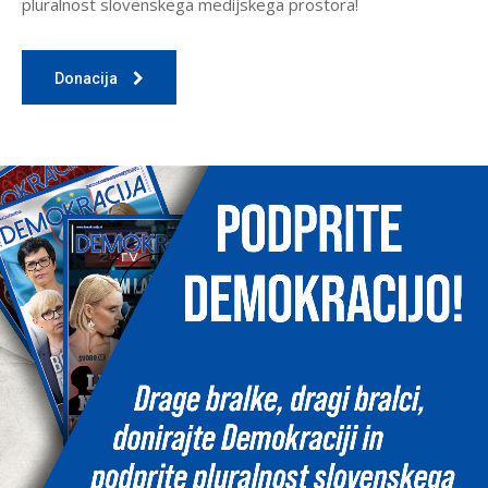
pluralnost slovenskega medijskega prostora!
Donacija