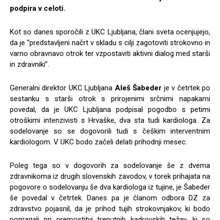
podpira v celoti.
Kot so danes sporočili z UKC Ljubljana, člani sveta ocenjujejo,
da je “predstavljeni načrt v skladu s cilji zagotoviti strokovno in
varno obravnavo otrok ter vzpostaviti aktivni dialog med starši
in zdravniki”.
Generalni direktor UKC Ljubljana
Aleš Šabeder
je v četrtek po
sestanku s starši otrok s prirojenimi srčnimi napakami
povedal, da je UKC Ljubljana podpisal pogodbo s petimi
otroškimi intenzivisti s Hrvaške, dva sta tudi kardiologa. Za
sodelovanje so se dogovorili tudi s češkim interventnim
kardiologom. V UKC bodo začeli delati prihodnji mesec.
Poleg tega so v dogovorih za sodelovanje še z dvema
zdravnikoma iz drugih slovenskih zavodov, v torek prihajata na
pogovore o sodelovanju še dva kardiologa iz tujine, je Šabeder
še povedal v četrtek. Danes pa je članom odbora DZ za
zdravstvo pojasnil, da je prihod tujih strokovnjakov, ki bodo
pomagali pri premostitvi trenutnih kadrovskih težav, ki so