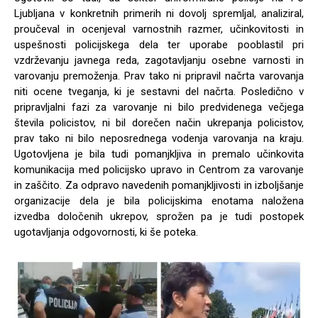
Ljubljana v konkretnih primerih ni dovolj spremljal, analiziral,
proučeval in ocenjeval varnostnih razmer, učinkovitosti in
uspešnosti policijskega dela ter uporabe pooblastil pri
vzdrževanju javnega reda, zagotavljanju osebne varnosti in
varovanju premoženja. Prav tako ni pripravil načrta varovanja
niti ocene tveganja, ki je sestavni del načrta. Posledično v
pripravljalni fazi za varovanje ni bilo predvidenega večjega
števila policistov, ni bil dorečen način ukrepanja policistov,
prav tako ni bilo neposrednega vodenja varovanja na kraju.
Ugotovljena je bila tudi pomanjkljiva in premalo učinkovita
komunikacija med policijsko upravo in Centrom za varovanje
in zaščito. Za odpravo navedenih pomanjkljivosti in izboljšanje
organizacije dela je bila policijskima enotama naložena
izvedba določenih ukrepov, sprožen pa je tudi postopek
ugotavljanja odgovornosti, ki še poteka.