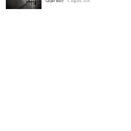
Gašper Blažič
-
6. avgusta, 2026