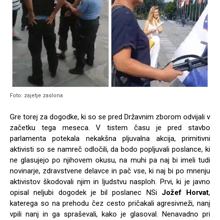
Foto: zajetje zaslona
Gre torej za dogodke, ki so se pred Državnim zborom odvijali v
začetku tega meseca. V tistem času je pred stavbo
parlamenta potekala nekakšna pljuvalna akcija, primitivni
aktivisti so se namreč odločili, da bodo popljuvali poslance, ki
ne glasujejo po njihovem okusu, na muhi pa naj bi imeli tudi
novinarje, zdravstvene delavce in pač vse, ki naj bi po mnenju
aktivistov škodovali njim in ljudstvu nasploh. Prvi, ki je javno
opisal neljubi dogodek je bil poslanec NSi
Jožef Horvat
,
katerega so na prehodu čez cesto pričakali agresivneži, nanj
vpili nanj in ga spraševali, kako je glasoval. Nenavadno pri