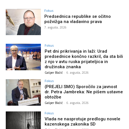
Fokus
Predsednica republike se očitno
požvižga na vladavino prava
7. avgusta, 2026
Fokus
Pet dni prikrivanja in laži: Urad
predsednice končno razkril, da sta bili
z njo v avtu ruska prijateljica in
družinska znanka
Gašper Blažič
-
6. avgusta, 2026
Fokus
(PREJELI SMO) Sporočilo za javnost
dr. Petra Jambreka: Ne pišem ustavne
obtožbe
Gašper Blažič
-
6. avgusta, 2026
Fokus
Vlada ne nasprotuje predlogu novele
kazenskega zakonika SD