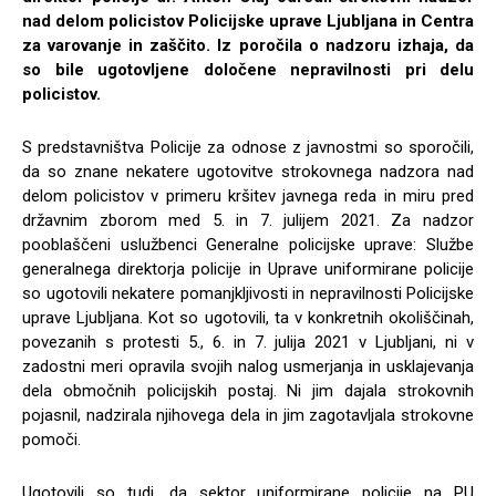
nad delom policistov Policijske uprave Ljubljana in Centra
za varovanje in zaščito. Iz poročila o nadzoru izhaja, da
so bile ugotovljene določene nepravilnosti pri delu
policistov.
S predstavništva Policije za odnose z javnostmi so sporočili,
da so znane nekatere ugotovitve strokovnega nadzora nad
delom policistov v primeru kršitev javnega reda in miru pred
državnim zborom med 5. in 7. julijem 2021. Za nadzor
pooblaščeni uslužbenci Generalne policijske uprave: Službe
generalnega direktorja policije in Uprave uniformirane policije
so ugotovili nekatere pomanjkljivosti in nepravilnosti Policijske
uprave Ljubljana. Kot so ugotovili, ta v konkretnih okoliščinah,
povezanih s protesti 5., 6. in 7. julija 2021 v Ljubljani, ni v
zadostni meri opravila svojih nalog usmerjanja in usklajevanja
dela območnih policijskih postaj. Ni jim dajala strokovnih
pojasnil, nadzirala njihovega dela in jim zagotavljala strokovne
pomoči.
Ugotovili so tudi, da sektor uniformirane policije na PU