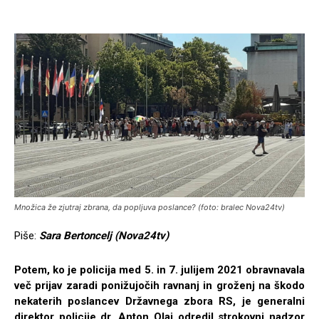
Množica že zjutraj zbrana, da popljuva poslance? (foto: bralec Nova24tv)
Piše:
Sara Bertoncelj (Nova24tv)
Potem, ko je policija med 5. in 7. julijem 2021 obravnavala
več prijav zaradi ponižujočih ravnanj in groženj na škodo
nekaterih poslancev Državnega zbora RS, je generalni
direktor policije dr. Anton Olaj odredil strokovni nadzor