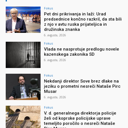
Fokus
Pet dni prikrivanja in laži: Urad
predsednice končno razkril, da sta bili
z njo v avtu ruska prijateljica in
družinska znanka
6. avgusta, 2026
Fokus
Vlada ne nasprotuje predlogu novele
kazenskega zakonika SD
6. avgusta, 2026
Fokus
Nekdanji direktor Sove brez dlake na
jeziku o prometni nesreči Nataše Pirc
Musar
6. avgusta, 2026
Fokus
V. d. generalnega direktorja policije
želi od koprske policijske uprave
temeljito poročilo o nesreči Nataše