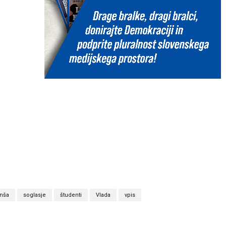
anša
soglasje
študenti
Vlada
vpis