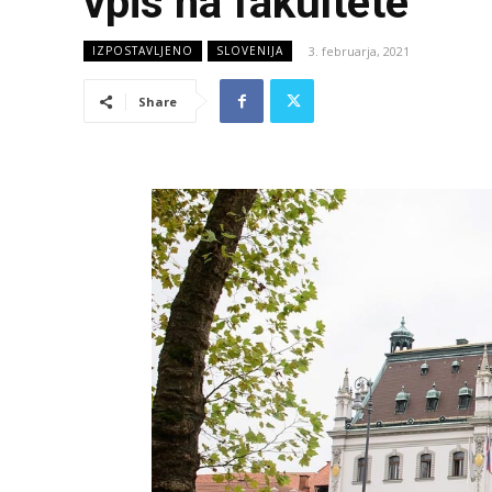
vpis na fakultete
3. februarja, 2021
IZPOSTAVLJENO
SLOVENIJA
Share