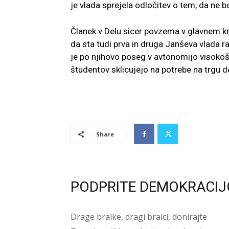
je vlada sprejela odločitev o tem, da ne b
Članek v Delu sicer povzema v glavnem krit
da sta tudi prva in druga Janševa vlada r
je po njihovo poseg v avtonomijo visokoš
študentov sklicujejo na potrebe na trgu de
Share
PODPRITE DEMOKRACIJ
Drage bralke, dragi bralci, donirajte