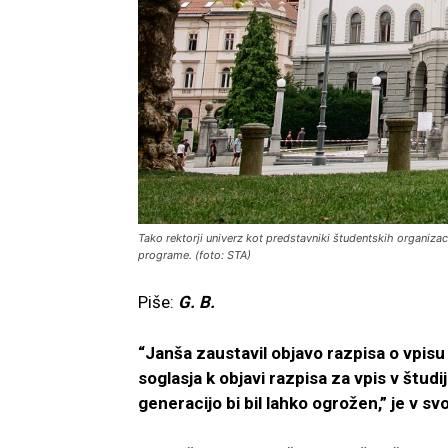
Tako rektorji univerz kot predstavniki študentskih organiz
programe. (foto: STA)
Piše:
G. B.
“Janša zaustavil objavo razpisa o vpisu n
soglasja k objavi razpisa za vpis v štud
generacijo bi bil lahko ogrožen,” je v sv