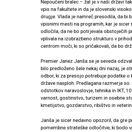
Nepoučeni bralec – žal je v naši državi takš
vpis na fakultete in da je slovenski viso
drugje. Vlada je namreč presodila, da bi
vpisnimi mesti na programih, kar je sicer 
odločila, da ne bo potrjevala obstoječih
vplivala na izobrazbeno strukturo v prihod
centrom moči, ki so pričakovali, da bo d
Premier Janez Janša se je seveda odzval z
bilo predloženo šele nekaj dni nazaj, je s
odbor, ki za presojo potrebuje podatke o
države nasploh. Predlagana razmerja so:
odstotkov naravoslovje, tehnika in IKT, 1
varnost, gostinstvo, turizem in osebne st
kmetijstvo, gozdarstvo, ribištvo in veterin
Janša je sicer nedavno opozoril, da gre 
pomembne strateške odločitve, ki bodo vpli