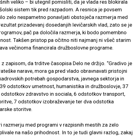
nih veliko – bi utegnil pomisliti, da je vlada res blokirala
košolski sistem tik pred razpadom. A resnica je povsem
 bilo zelo nespametno ponavljati obstoječa razmerja med
rezultat prizadevanj dosedanjih levičarskih vlad, zato se je
 programov, pač pa določila razmerja, ki bodo pomembno
nost. Takšen pristop pa očitno niti najmanj ni všeč starim
ržava večinoma financirala družboslovne programe.
 zapisom, da trditve časopisa Delo ne držijo. “
Gradivo je
trateške narave, mora ga pred vlado obravnavati pristojni
 kadrovskih potrebah gospodarstva, javnega sektorja in
 39 odstotkov umetnost, humanistika in družboslovje, 37
0 odstotkov zdravstvo in sociala, 6 odstotkov transport,
oritve, 7 odstotkov izobraževanje ter dva odstotka
arske storitve.
pri razmerju med programi v razpisnih mestih za zelo
vale na našo prihodnost. In to je tudi glavni razlog, zakaj