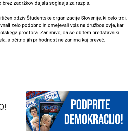
o brez zadržkov dajala soglasja za razpis.
ičen odziv Študentske organizacije Slovenije, ki celo trdi,
avnali zelo podobno in omejevali vpis na družboslovje, kar
olskega prostora. Zanimivo, da se ob tem predstavniki
la, a očitno jih prihodnost ne zanima kaj preveč.
O!