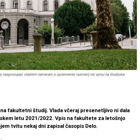
acij nasprotujejo vladnim nameram o spremembi razmerij ob vpisu na študijske
a fakultetni študij. Vlada včeraj presenetljivo ni dala
ijskem letu 2021/2022. Vpis na fakultete za letošnjo
ojem tvitu nekaj dni zapisal časopis Delo.