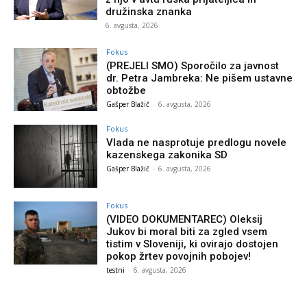
družinska znanka
6. avgusta, 2026
Fokus
(PREJELI SMO) Sporočilo za javnost
dr. Petra Jambreka: Ne pišem ustavne
obtožbe
Gašper Blažič
-
6. avgusta, 2026
Fokus
Vlada ne nasprotuje predlogu novele
kazenskega zakonika SD
Gašper Blažič
-
6. avgusta, 2026
Fokus
(VIDEO DOKUMENTAREC) Oleksij
Jukov bi moral biti za zgled vsem
tistim v Sloveniji, ki ovirajo dostojen
pokop žrtev povojnih pobojev!
testni
-
6. avgusta, 2026