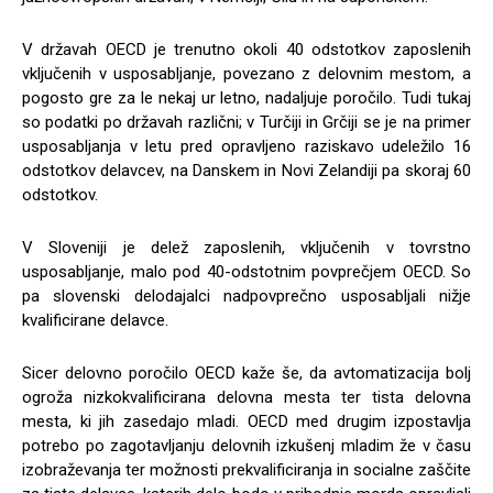
V državah OECD je trenutno okoli 40 odstotkov zaposlenih
vključenih v usposabljanje, povezano z delovnim mestom, a
pogosto gre za le nekaj ur letno, nadaljuje poročilo. Tudi tukaj
so podatki po državah različni; v Turčiji in Grčiji se je na primer
usposabljanja v letu pred opravljeno raziskavo udeležilo 16
odstotkov delavcev, na Danskem in Novi Zelandiji pa skoraj 60
odstotkov.
V Sloveniji je delež zaposlenih, vključenih v tovrstno
usposabljanje, malo pod 40-odstotnim povprečjem OECD. So
pa slovenski delodajalci nadpovprečno usposabljali nižje
kvalificirane delavce.
Sicer delovno poročilo OECD kaže še, da avtomatizacija bolj
ogroža nizkokvalificirana delovna mesta ter tista delovna
mesta, ki jih zasedajo mladi. OECD med drugim izpostavlja
potrebo po zagotavljanju delovnih izkušenj mladim že v času
izobraževanja ter možnosti prekvalificiranja in socialne zaščite