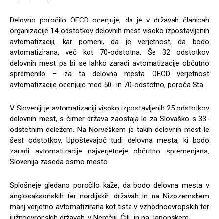
Delovno poročilo OECD ocenjuje, da je v državah članicah
organizacije 14 odstotkov delovnih mest visoko izpostavljenih
avtomatizaciji, kar pomeni, da je verjetnost, da bodo
avtomatizirana, več kot 70-odstotna. Še 32 odstotkov
delovnih mest pa bi se lahko zaradi avtomatizacije občutno
spremenilo – za ta delovna mesta OECD verjetnost
avtomatizacije ocenjuje med 50- in 70-odstotno, poroča Sta.
V Sloveniji je avtomatizaciji visoko izpostavljenih 25 odstotkov
delovnih mest, s čimer država zaostaja le za Slovaško s 33-
odstotnim deležem. Na Norveškem je takih delovnih mest le
šest odstotkov. Upoštevajoč tudi delovna mesta, ki bodo
zaradi avtomatizacije najverjetneje občutno spremenjena,
Slovenija zaseda osmo mesto.
Splošneje gledano poročilo kaže, da bodo delovna mesta v
anglosaksonskih ter nordijskih državah in na Nizozemskem
manj verjetno avtomatizirana kot tista v vzhodnoevropskih ter
južnoevropskih državah, v Nemčiji, Čilu in na Japonskem.