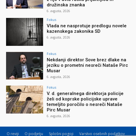
družinska znanka
6. avgusta, 2026
Fokus
Vlada ne nasprotuje predlogu novele
kazenskega zakonika SD
6. avgusta, 2026
Fokus
Nekdanji direktor Sove brez dlake na
jeziku o prometni nesreči Nataše Pirc
Musar
6. avgusta, 2026
Fokus
V. d. generalnega direktorja policije
želi od koprske policijske uprave
temeljito poročilo o nesreči Nataše
Pirc Musar
6. avgusta, 2026
O reviji
O podjetju
Splošni pogoji
Varstvo osebnih podatkov