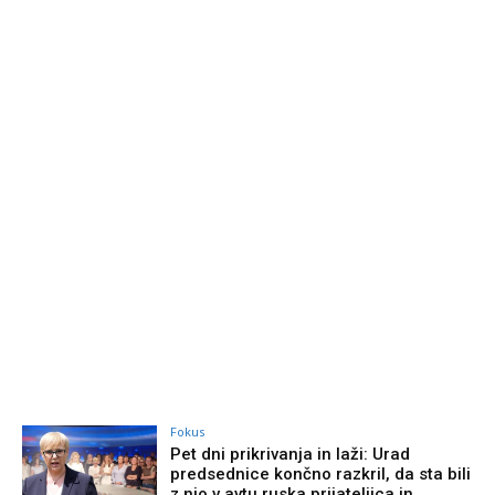
Fokus
Pet dni prikrivanja in laži: Urad
predsednice končno razkril, da sta bili
z njo v avtu ruska prijateljica in