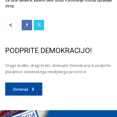
za tiste delavce, katerih delo bodo v prihodnje morda opravljali
stroji.
PODPRITE DEMOKRACIJO!
Drage bralke, dragi bralci, donirajte Demokraciji in podprite
pluralnost slovenskega medijskega prostora!
Donacija