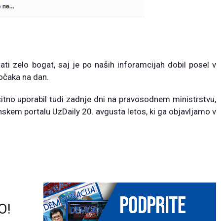
ati zelo bogat, saj je po naših inforamcijah dobil posel v
sočaka na dan.
itno uporabil tudi zadnje dni na pravosodnem ministrstvu,
skem portalu UzDaily 20. avgusta letos, ki ga objavljamo v
O!