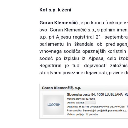
Kot s.p. k ženi
Goran Klemenčič
je po koncu funkcije v v
svoj Goran Klemenčič s.p., s polnim im
s.p. pri Ajpesu registriral 21. septembr
parlementu in škandala ob predlagan
vrhovnega sodišča opaznejših koristnih
sodeč po izpisku iz Ajpesa, celo izob
Registriral je tudi dejavnosti založni
storitvami povezane dejavnosti, pravne d