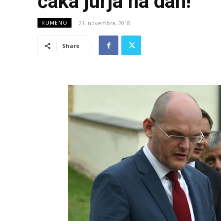
čaka jurja na dan!
21. novembra, 2018
RUMENO
Share