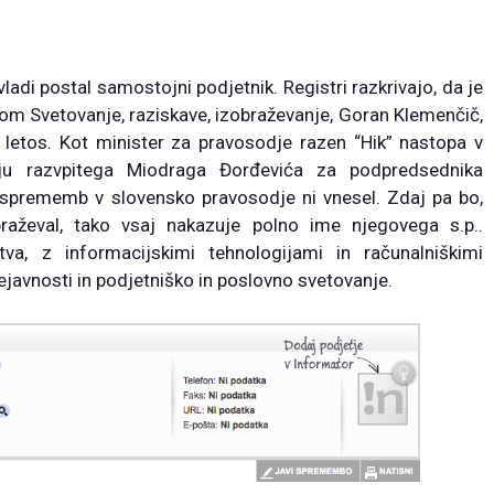
ladi postal samostojni podjetnik. Registri razkrivajo, da je
enom
Svetovanje, raziskave, izobraževanje, Goran Klemenčič,
a letos. Kot minister za pravosodje razen “Hik” nastopa v
ju razvpitega Miodraga Đorđevića za podpredsednika
 sprememb v slovensko pravosodje ni vnesel. Zdaj pa bo,
raževal, tako vsaj nakazuje polno ime njegovega s.p..
štva, z informacijskimi tehnologijami in računalniškimi
ejavnosti in podjetniško in poslovno svetovanje.