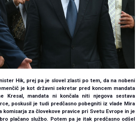
inister Hik, prej pa je slovel zlasti po tem, da na nobeni
lemenčič je kot državni sekretar pred koncem mandata
ne Kresal, mandata ni končala niti njegova sestava
srce, poskusil je tudi predčasno pobegniti iz vlade Mira
za komisarja za človekove pravice pri Svetu Evrope in je
obro plačano službo. Potem pa je itak predčasno odšel