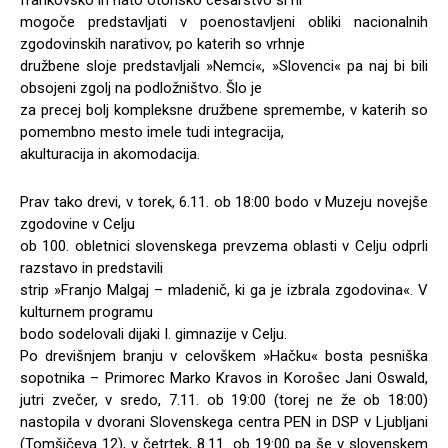
frankovsko in nato otonsko cesarstvo si ni
mogoče predstavljati v poenostavljeni obliki nacionalnih
zgodovinskih narativov, po katerih so vrhnje
družbene sloje predstavljali »Nemci«, »Slovenci« pa naj bi bili
obsojeni zgolj na podložništvo. Šlo je
za precej bolj kompleksne družbene spremembe, v katerih so
pomembno mesto imele tudi integracija,
akulturacija in akomodacija.
Prav tako drevi, v torek, 6.11. ob 18:00 bodo v Muzeju novejše
zgodovine v Celju
ob 100. obletnici slovenskega prevzema oblasti v Celju odprli
razstavo in predstavili
strip »Franjo Malgaj – mladenič, ki ga je izbrala zgodovina«. V
kulturnem programu
bodo sodelovali dijaki I. gimnazije v Celju.
Po drevišnjem branju v celovškem »Hačku« bosta pesniška
sopotnika – Primorec Marko Kravos in Korošec Jani Oswald,
jutri zvečer, v sredo, 7.11. ob 19:00 (torej ne že ob 18:00)
nastopila v dvorani Slovenskega centra PEN in DSP v Ljubljani
(Tomšičeva 12), v četrtek, 8.11. ob 19:00 pa še v slovenskem