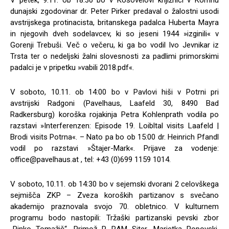
V petek, 9.11. ob 18:30 bo v Kosovelovi knjižnici v Komnu
dunajski zgodovinar dr. Peter Pirker predaval o žalostni usodi
avstrijskega protinacista, britanskega padalca Huberta Mayra
in njegovih dveh sodelavcev, ki so jeseni 1944 »izginili« v
Gorenji Trebuši. Več o večeru, ki ga bo vodil Ivo Jevnikar iz
Trsta ter o nedeljski žalni slovesnosti za padlimi primorskimi
padalci je v pripetku »vabili 2018.pdf«.
V soboto, 10.11. ob 14:00 bo v Pavlovi hiši v Potrni pri
avstrijski Radgoni (Pavelhaus, Laafeld 30, 8490 Bad
Radkersburg) koroška rojakinja Petra Kohlenprath vodila po
razstavi »Interferenzen: Episode 19. Loibltal visits Laafeld |
Brodi visits Potrna«. – Nato pa bo ob 15:00 dr. Heinrich Pfandl
vodil po razstavi »Štajer-Mark«. Prijave za vodenje:
office@pavelhaus.at
, tel: +43 (0)699 1159 1014.
V soboto, 10.11. ob 14:30 bo v sejemski dvorani 2 celovškega
sejmišča ZKP – Zveza koroških partizanov s svečano
akademijo praznovala svojo 70. obletnico. V kulturnem
programu bodo nastopili: Tržaški partizanski pevski zbor