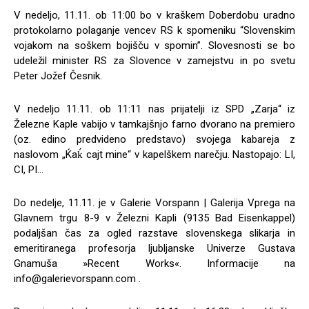
V nedeljo, 11.11. ob 11:00 bo v kraškem Doberdobu uradno
protokolarno polaganje vencev RS k spomeniku “Slovenskim
vojakom na soškem bojišču v spomin”. Slovesnosti se bo
udeležil minister RS za Slovence v zamejstvu in po svetu
Peter Jožef Česnik.
V nedeljo 11.11. ob 11:11 nas prijatelji iz SPD „Zarja“ iz
Železne Kaple vabijo v tamkajšnjo farno dvorano na premiero
(oz. edino predvideno predstavo) svojega kabareja z
naslovom „Ќaḱ cajt mine“ v kapelškem narečju. Nastopajo: LI,
CI, PI…
Do nedelje, 11.11. je v Galerie Vorspann | Galerija Vprega na
Glavnem trgu 8-9 v Železni Kapli (9135 Bad Eisenkappel)
podaljšan čas za ogled razstave slovenskega slikarja in
emeritiranega profesorja ljubljanske Univerze Gustava
Gnamuša »Recent Works«. Informacije na
info@galerievorspann.com
.