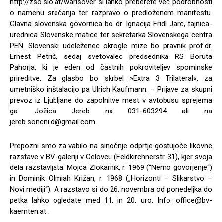
http://zso.slo.at/warisover si lahko preberete več podrobnosti
o namenu srečanja ter razpravo o predloženem manifestu.
Glavna slovenska govornica bo dr. Ignacija Fridl Jarc, tajnica-
urednica Slovenske matice ter sekretarka Slovenskega centra
PEN. Slovenski udeleženec okrogle mize bo pravnik prof.dr.
Ernest Petrič, sedaj svetovalec predsednika RS Boruta
Pahorja, ki je eden od častnih pokroviteljev spominske
prireditve. Za glasbo bo skrbel »Extra 3 Trilateral«, za
umetniško inštalacijo pa Ulrich Kaufmann. – Prijave za skupni
prevoz iz Ljubljane do zapolnitve mest v avtobusu sprejema
ga. Jožica Jereb na 031-603294 ali na
jereb.soncni.d@gmail.com
.
Prepozni smo za vabilo na sinočnje odprtje gostujoče likovne
razstave v BV-galeriji v Celovcu (Feldkirchnerstr. 31), kjer svoja
dela razstavljata: Mojca Zlokarnik, r. 1969 (“Nemo govorjenje“)
in Dominik Olmiah Križan, r. 1968 („Horizonti – Slikarstvo –
Novi mediji“). A razstavo si do 26. novembra od ponedeljka do
petka lahko ogledate med 11. in 20. uro. Info:
office@bv-
kaernten.at
.