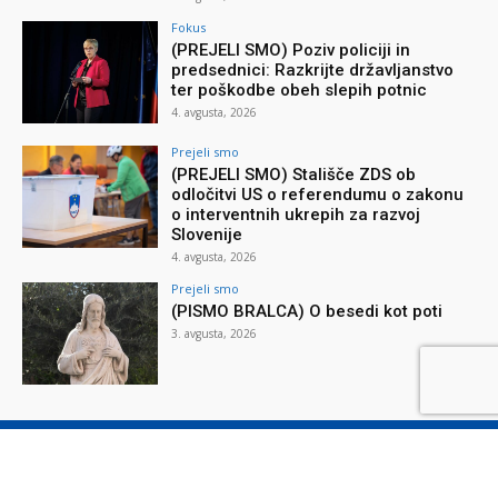
Fokus
(PREJELI SMO) Poziv policiji in
predsednici: Razkrijte državljanstvo
ter poškodbe obeh slepih potnic
4. avgusta, 2026
Prejeli smo
(PREJELI SMO) Stališče ZDS ob
odločitvi US o referendumu o zakonu
o interventnih ukrepih za razvoj
Slovenije
4. avgusta, 2026
Prejeli smo
(PISMO BRALCA) O besedi kot poti
3. avgusta, 2026
O reviji
O podjetju
Splošni pogoji
Varstvo osebnih podatkov
Piškotki
Stik z nami
Oglaševanje
Naročilnica
Donacije