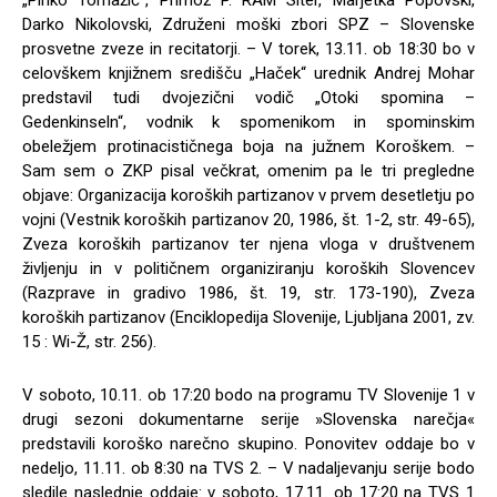
„Pinko Tomažič“, Primož P. RAM Siter, Marjetka Popovski,
Darko Nikolovski, Združeni moški zbori SPZ – Slovenske
prosvetne zveze in recitatorji. – V torek, 13.11. ob 18:30 bo v
celovškem knjižnem središču „Haček“ urednik Andrej Mohar
predstavil tudi dvojezični vodič „Otoki spomina –
Gedenkinseln“, vodnik k spomenikom in spominskim
obeležjem protinacističnega boja na južnem Koroškem. –
Sam sem o ZKP pisal večkrat, omenim pa le tri pregledne
objave: Organizacija koroških partizanov v prvem desetletju po
vojni (Vestnik koroških partizanov 20, 1986, št. 1-2, str. 49-65),
Zveza koroških partizanov ter njena vloga v društvenem
življenju in v političnem organiziranju koroških Slovencev
(Razprave in gradivo 1986, št. 19, str. 173-190), Zveza
koroških partizanov (Enciklopedija Slovenije, Ljubljana 2001, zv.
15 : Wi-Ž, str. 256).
V soboto, 10.11. ob 17:20 bodo na programu TV Slovenije 1 v
drugi sezoni dokumentarne serije »Slovenska narečja«
predstavili koroško narečno skupino. Ponovitev oddaje bo v
nedeljo, 11.11. ob 8:30 na TVS 2. – V nadaljevanju serije bodo
sledile naslednje oddaje: v soboto, 17.11. ob 17:20 na TVS 1