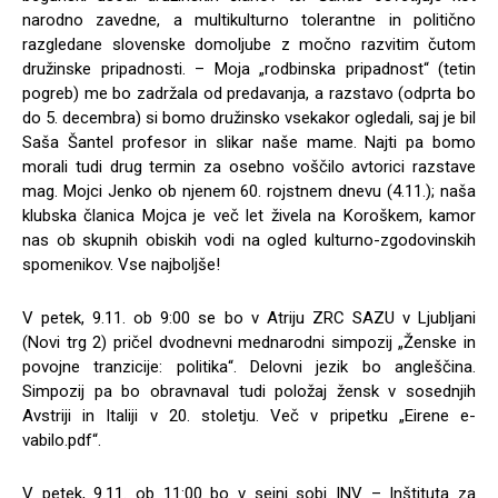
narodno zavedne, a multikulturno tolerantne in politično
razgledane slovenske domoljube z močno razvitim čutom
družinske pripadnosti. – Moja „rodbinska pripadnost“ (tetin
pogreb) me bo zadržala od predavanja, a razstavo (odprta bo
do 5. decembra) si bomo družinsko vsekakor ogledali, saj je bil
Saša Šantel profesor in slikar naše mame. Najti pa bomo
morali tudi drug termin za osebno voščilo avtorici razstave
mag. Mojci Jenko ob njenem 60. rojstnem dnevu (4.11.); naša
klubska članica Mojca je več let živela na Koroškem, kamor
nas ob skupnih obiskih vodi na ogled kulturno-zgodovinskih
spomenikov. Vse najboljše!
V petek, 9.11. ob 9:00 se bo v Atriju ZRC SAZU v Ljubljani
(Novi trg 2) pričel dvodnevni mednarodni simpozij „Ženske in
povojne tranzicije: politika“. Delovni jezik bo angleščina.
Simpozij pa bo obravnaval tudi položaj žensk v sosednjih
Avstriji in Italiji v 20. stoletju. Več v pripetku „Eirene e-
vabilo.pdf“.
V petek, 9.11. ob 11:00 bo v sejni sobi INV – Inštituta za