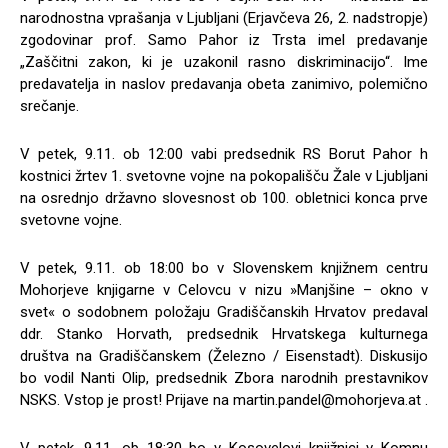
narodnostna vprašanja v Ljubljani (Erjavčeva 26, 2. nadstropje)
zgodovinar prof. Samo Pahor iz Trsta imel predavanje
„Zaščitni zakon, ki je uzakonil rasno diskriminacijo“. Ime
predavatelja in naslov predavanja obeta zanimivo, polemično
srečanje.
V petek, 9.11. ob 12:00 vabi predsednik RS Borut Pahor h
kostnici žrtev 1. svetovne vojne na pokopališču Žale v Ljubljani
na osrednjo državno slovesnost ob 100. obletnici konca prve
svetovne vojne.
V petek, 9.11. ob 18:00 bo v Slovenskem knjižnem centru
Mohorjeve knjigarne v Celovcu v nizu »Manjšine – okno v
svet« o sodobnem položaju Gradiščanskih Hrvatov predaval
ddr. Stanko Horvath, predsednik Hrvatskega kulturnega
društva na Gradiščanskem (Železno / Eisenstadt). Diskusijo
bo vodil Nanti Olip, predsednik Zbora narodnih prestavnikov
NSKS. Vstop je prost! Prijave na
martin.pandel@mohorjeva.at
.