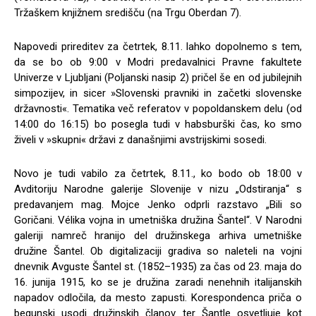
Tržaškem knjižnem središču (na Trgu Oberdan 7).
Napovedi prireditev za četrtek, 8.11. lahko dopolnemo s tem,
da se bo ob 9:00 v Modri predavalnici Pravne fakultete
Univerze v Ljubljani (Poljanski nasip 2) pričel še en od jubilejnih
simpozijev, in sicer »Slovenski pravniki in začetki slovenske
državnosti«. Tematika več referatov v popoldanskem delu (od
14:00 do 16:15) bo posegla tudi v habsburški čas, ko smo
živeli v »skupni« državi z današnjimi avstrijskimi sosedi.
Novo je tudi vabilo za četrtek, 8.11., ko bodo ob 18:00 v
Avditoriju Narodne galerije Slovenije v nizu „Odstiranja“ s
predavanjem mag. Mojce Jenko odprli razstavo „Bili so
Goričani. Vélika vojna in umetniška družina Šantel“. V Narodni
galeriji namreč hranijo del družinskega arhiva umetniške
družine Šantel. Ob digitalizaciji gradiva so naleteli na vojni
dnevnik Avguste Šantel st. (1852–1935) za čas od 23. maja do
16. junija 1915, ko se je družina zaradi nenehnih italijanskih
napadov odločila, da mesto zapusti. Korespondenca priča o
begunski usodi družinskih članov ter Šantle osvetljuje kot