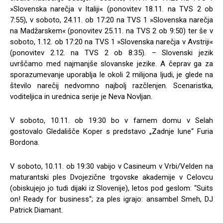
»Slovenska narečja v Italiji« (ponovitev 18.11. na TVS 2 ob
7:55), v soboto, 24.11. ob 17:20 na TVS 1 »Slovenska narečja
na Madžarskem« (ponovitev 25.11. na TVS 2 ob 9:50) ter še v
soboto, 1.12. ob 17:20 na TVS 1 »Slovenska narečja v Avstriji«
(ponovitev 2.12. na TVS 2 ob 8:35). – Slovenski jezik
uvrščamo med najmanjše slovanske jezike. A čeprav ga za
sporazumevanje uporablja le okoli 2 milijona ljudi, je glede na
število narečij nedvomno najbolj razčlenjen. Scenaristka,
voditeljica in urednica serije je Neva Novljan.
V soboto, 10.11. ob 19:30 bo v farnem domu v Selah
gostovalo Gledališče Koper s predstavo „Zadnje lune“ Furia
Bordona.
V soboto, 10.11. ob 19:30 vabijo v Casineum v Vrbi/Velden na
maturantski ples Dvojezične trgovske akademije v Celovcu
(obiskujejo jo tudi dijaki iz Slovenije), letos pod geslom: “Suits
on! Ready for business“; za ples igrajo: ansambel Smeh, DJ
Patrick Diamant.