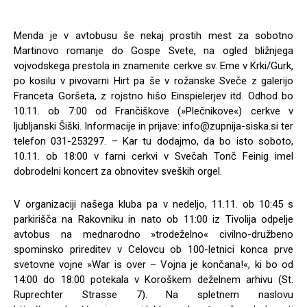
Menda je v avtobusu še nekaj prostih mest za sobotno
Martinovo romanje do Gospe Svete, na ogled bližnjega
vojvodskega prestola in znamenite cerkve sv. Eme v Krki/Gurk,
po kosilu v pivovarni Hirt pa še v rožanske Sveče z galerijo
Franceta Goršeta, z rojstno hišo Einspielerjev itd. Odhod bo
10.11. ob 7:00 od Frančiškove (»Plečnikove«) cerkve v
ljubljanski Šiški. Informacije in prijave:
info@zupnija-siska.si
ter
telefon 031-253297. – Kar tu dodajmo, da bo isto soboto,
10.11. ob 18:00 v farni cerkvi v Svečah Tonč Feinig imel
dobrodelni koncert za obnovitev sveških orgel.
V organizaciji našega kluba pa v nedeljo, 11.11. ob 10:45 s
parkirišča na Rakovniku in nato ob 11:00 iz Tivolija odpelje
avtobus na mednarodno »trodeželno« civilno-družbeno
spominsko prireditev v Celovcu ob 100-letnici konca prve
svetovne vojne »War is over – Vojna je končana!«, ki bo od
14:00 do 18:00 potekala v Koroškem deželnem arhivu (St.
Ruprechter Strasse 7). Na spletnem naslovu