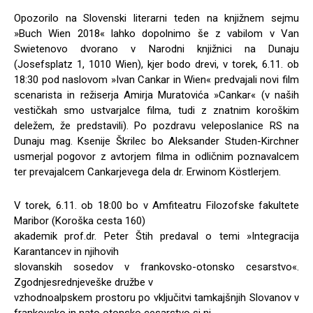
Opozorilo na Slovenski literarni teden na knjižnem sejmu
»Buch Wien 2018« lahko dopolnimo še z vabilom v Van
Swietenovo dvorano v Narodni knjižnici na Dunaju
(Josefsplatz 1, 1010 Wien), kjer bodo drevi, v torek, 6.11. ob
18:30 pod naslovom »Ivan Cankar in Wien« predvajali novi film
scenarista in režiserja Amirja Muratovića »Cankar« (v naših
vestičkah smo ustvarjalce filma, tudi z znatnim koroškim
deležem, že predstavili). Po pozdravu veleposlanice RS na
Dunaju mag. Ksenije Škrilec bo Aleksander Studen-Kirchner
usmerjal pogovor z avtorjem filma in odličnim poznavalcem
ter prevajalcem Cankarjevega dela dr. Erwinom Köstlerjem.
V torek, 6.11. ob 18:00 bo v Amfiteatru Filozofske fakultete
Maribor (Koroška cesta 160)
akademik prof.dr. Peter Štih predaval o temi »Integracija
Karantancev in njihovih
slovanskih sosedov v frankovsko-otonsko cesarstvo«.
Zgodnjesrednjeveške družbe v
vzhodnoalpskem prostoru po vključitvi tamkajšnjih Slovanov v