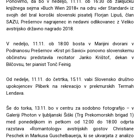
Ponovimo, da bo v nedeljo, 11.11. ob 16:30 ob zaključku
knjižnega sejma »Buch Wien 2018« na odru »der Standard« iz
svojih del bral koroški slovenski pisatelj Florjan Lipuš, član
SAZU, Prešernov nagrajenec in nedavni odlikovanec z Veliko
avstrijsko državno nagrado 2018.
V nedeljo, 11.11. ob 18:00 bosta v Marijini dvorani v
Podnanosu Prešernov »Krst pri Savici« ponovno slovenskemu
občinstvu predstavila recitator Janko Krištof, dekan v
Bilčovsu, ter pianist Tonč Feinig.
Od nedelje, 11.11. do četrtka, 15.11. vabi Slovensko društvo
upokojencev Pliberk na rekreacijo v prekmurskih Termah
Lendava.
Še do torka, 13.11. bo v centru za sodobno fotografijo – v
Galeriji Photon v ljubljanski Šiški (Trg Prekomorskih brigad 1)
med ponedeljkom in petkom od 12:00 do 18:00 odprta
razstava »Romantology« avstrijskih gostov Christiane
Peschek in Markusa Guschelbauerja, ki se ukvarjata z analizo