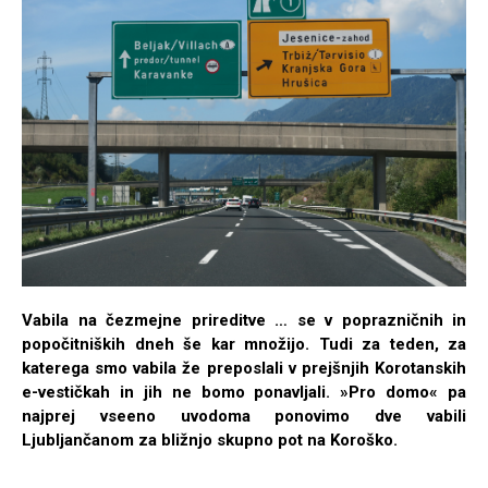
Vabila na čezmejne prireditve … se v poprazničnih in
popočitniških dneh še kar množijo. Tudi za teden, za
katerega smo vabila že preposlali v prejšnjih Korotanskih
e-vestičkah in jih ne bomo ponavljali. »Pro domo« pa
najprej vseeno uvodoma ponovimo dve vabili
Ljubljančanom za bližnjo skupno pot na Koroško.