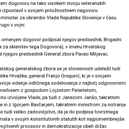
m dogovoru na tako visokem nivoju veteranskih
 je izpostavil v svojem priložnostnem nagovoru
minister za obrambo Vlade Republike Slovenije v času
rugo v vojni.
 omenjeni dogovor podpisal njegov predsednik, Brigadni
ik za sklenitev tega Dogovora), v imenu Hrvatskog
l njegov predsednik General zbora Pavao Miljavac.
vatskog generalskog zbora se je slovesnosti udeležil tudi
ke Hrvaške, general Franjo Gregurić, ki je v svojem
svoje videnje odličnega sodelovanja z najbolj odgovornimi
sa, predvsem z gospodom Lojzetom Peterletom,
o izvoljene Vlade, pa tudi z Janezom Janšo, takratnim
e in z Igorjem Bavčarjem, takratnim ministrom za notranje
je tudi veliko zadovoljstvo, da je do podpisa tovrstnega
mata v svojim konstitutivnih statutih kot najpomembnejše
ojitvenih procesov in demokratizacije obeh držav.