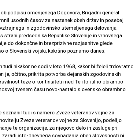
ti ob podpisu omenjenega Dogovora, Brigadni general
omnil usodnih časov za nastanek obeh držav in posebej
di vztrajnega in zgodovinsko utemeljenega delovanja
s strani predsednika Republike Slovenije in vrhovnega
nije do dokončne in brezprizivne razjasnitve glede
mo o Slovenski vojski, kakršno poznamo danes.
tudi nikakor ne sodi v leto 1968, kakor bi želeli trdovratno
n je, očitno, prikrita potvorba dejanskih zgodovinskih
ravilnost teze o kontinuiteti med Teritorialno obrambo
osamosvojitvenem času novo-nastalo slovensko obrambno
e seznanil tudi s namero Zveze veteranov vojne za
novitelju Zveze veteranov vojne za Slovenijo, podelijo
nanje te organizacije, za njegovo delo in zasluge pri
žal, zaradi isto-dnevnega sovpadanja obeh slovesnosti ni