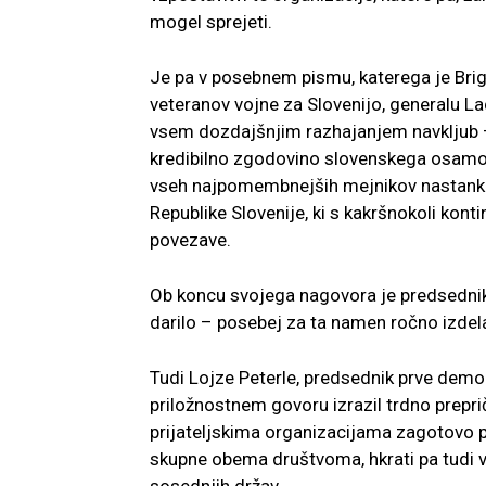
mogel sprejeti.
Je pa v posebnem pismu, katerega je Bri
veteranov vojne za Slovenijo, generalu Lad
vsem dozdajšnjim razhajanjem navkljub – 
kredibilno zgodovino slovenskega osamosv
vseh najpomembnejših mejnikov nastanka
Republike Slovenije, ki s kakršnokoli kont
povezave.
Ob koncu svojega nagovora je predsednik
darilo – posebej za ta namen ročno izde
Tudi Lojze Peterle, predsednik prve demo
priložnostnem govoru izrazil trdno prep
prijateljskima organizacijama zagotovo pr
skupne obema društvoma, hkrati pa tudi 
sosednjih držav.