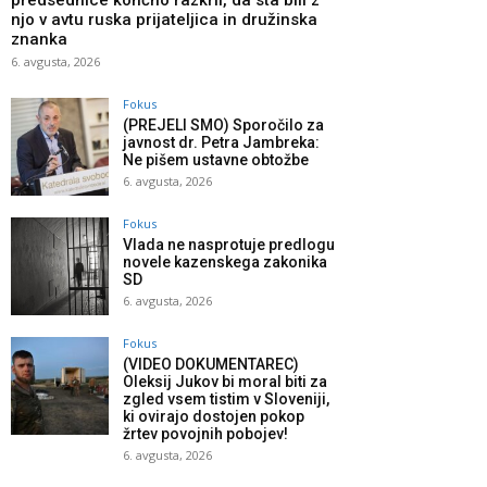
predsednice končno razkril, da sta bili z
njo v avtu ruska prijateljica in družinska
znanka
6. avgusta, 2026
Fokus
(PREJELI SMO) Sporočilo za
javnost dr. Petra Jambreka:
Ne pišem ustavne obtožbe
6. avgusta, 2026
Fokus
Vlada ne nasprotuje predlogu
novele kazenskega zakonika
SD
6. avgusta, 2026
Fokus
(VIDEO DOKUMENTAREC)
Oleksij Jukov bi moral biti za
zgled vsem tistim v Sloveniji,
ki ovirajo dostojen pokop
žrtev povojnih pobojev!
6. avgusta, 2026