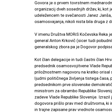
Govora je o prvem tovrstnem mednarodne
organizacij dveh sosednjih držav, ki, kot
udeležencem te svečanosti Janez Janša, 
osamosvajanja, nikoli nista bila druga z d
V imenu Društva MORiS Kočevska Reka je
general Anton Krkovič (sicer tudi pobudn
generalskog zbora pa je Dogovor podpisa
Kot član delegacije in tudi častni član Hr
predsednik osamosvojitvene Vlade Republi
priložnostnem nagovoru na kratko orisal 
ljudmi političnega življenja tistega ča
predsednikom prve slovenske demokratičn
ministrom za obrambo Republike Slovenij
zadeve Vlade Republike Slovenije. Izrazil 
dogovora prišlo prav med društvoma, ki i
in trajne zapisane prav vrednote osamosv