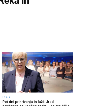
Reka in
Fokus
Pet dni prikrivanja in laži: Urad