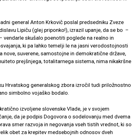
gadni general Anton Krkovič poslal predsedniku Zveze
islavu Lipiču (glej priponko!), izrazil upanje, da se bo –
vendarle skušalo poenotiti poglede na realno in
ajanja, ki pa lahko temelji le na jasni verodostojnosti
 nove, suverene, samostojne in demokratične države,
inuiteto prejšnjega, totalitarnega sistema, nima nikakršne
u Hrvatskog generalskog zbora izročil tudi priložnostno
lano simbolno vojaško bodalo.
kratično izvoljene slovenske Vlade, je v svojem
ričanje, da je podpis Dogovora o sodelovanju med dvema
ava smer razvoja in negovanja vseh tistih vrednot, ki so
velik obet za krepitev medsebojnih odnosov dveh