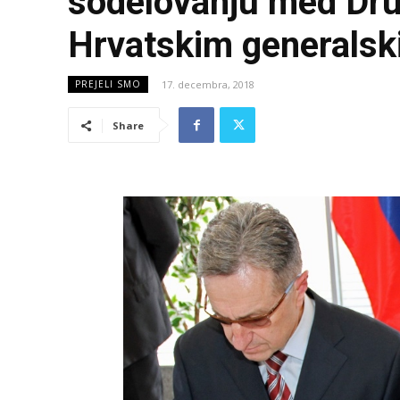
sodelovanju med Dr
Hrvatskim generals
17. decembra, 2018
PREJELI SMO
Share