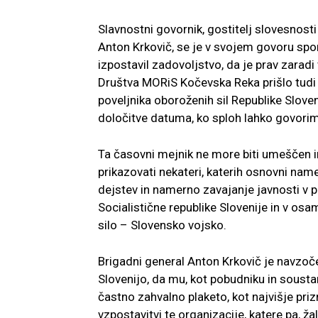
Slavnostni govornik, gostitelj slovesnos
Anton Krkovič, se je v svojem govoru sp
izpostavil zadovoljstvo, da je prav zara
Društva MORiS Kočevska Reka prišlo tudi 
poveljnika oboroženih sil Republike Slove
določitve datuma, ko sploh lahko govori
Ta časovni mejnik ne more biti umeščen in 
prikazovati nekateri, katerih osnovni name
dejstev in namerno zavajanje javnosti v p
Socialistične republike Slovenije in v 
silo – Slovensko vojsko.
Brigadni general Anton Krkovič je navzoč
Slovenijo, da mu, kot pobudniku in sousta
častno zahvalno plaketo, kot najvišje priz
vzpostavitvi te organizacije, katere pa, 