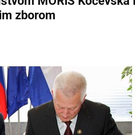
uštvom MORiS Kočevska 
kim zborom