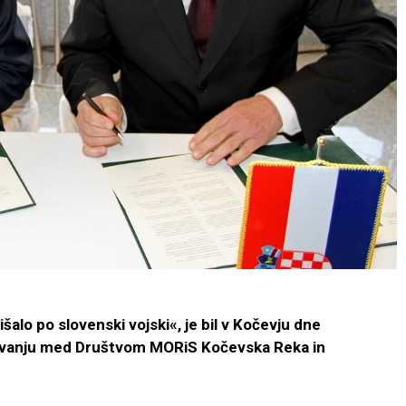
šalo po slovenski vojski«, je bil v Kočevju dne
ovanju med Društvom MORiS Kočevska Reka in