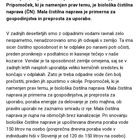
Pripomoček, ki je namenjen prav temu, je biološka čistilna
naprava (ČN). Mala čistilna naprava je primerna za
gospodinjstva in preprosta za uporabo.
V zadnjih desetletjih smo z odpadnimi vodami ravnali zelo
nespametno, nenadzorovano smo jih odvajali v zemljo. Ta ima
sicer čistilno sposobnost in te odplake po naravni poti očisti,
preden proniknejo v podtalnico in kasneje tečejo v naše
kozarce. Vendar je ta sposobnost zemlje omejena, saj se v
zadnjih letih nasploh uporablja veliko kemičnih sredstev, ki
končajo v odplakah. Zato je treba odpadne vode čim bolj
prečistiti, preden jih spustimo v okolje. Pripomoček, ki je
namenjen prav temu, je biološka čistilna naprava. Mala čistilna
naprava je primerna za gospodinjstva, je preprosta za
uporabo, poraba energije za delovanje je zelo majhna, ob
pravilni uporabi ne zaznamo smradu iz nje. Mala čistilna
naprava je nujna na območjih brez kanalizacije. Pri snovanju
biološke čistilne naprave je upoštevana dnevna poraba vode
150 litrov na osebo (povprečna dnevna poraba vode v
individualni hiši v Sloveniji je od 120 do 150 litrov na osebo).