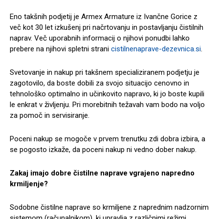
Eno takšnih podjetij je Armex Armature iz Ivančne Gorice z
več kot 30 let izkušenj pri načrtovanju in postavljanju čistilnih
naprav. Več uporabnih informacij o njihovi ponudbi lahko
prebere na njihovi spletni strani
cistilnenaprave-dezevnica.si
.
Svetovanje in nakup pri takšnem specializiranem podjetju je
zagotovilo, da boste dobili za svojo situacijo cenovno in
tehnološko optimalno in učinkovito napravo, ki jo boste kupili
le enkrat v življenju. Pri morebitnih težavah vam bodo na voljo
za pomoč in servisiranje.
Poceni nakup se mogoče v prvem trenutku zdi dobra izbira, a
se pogosto izkaže, da poceni nakup ni vedno dober nakup.
Zakaj imajo dobre čistilne naprave vgrajeno napredno
krmiljenje?
Sodobne čistilne naprave so krmiljene z naprednim nadzornim
sistemom (računalnikom), ki upravlja z različnimi režimi