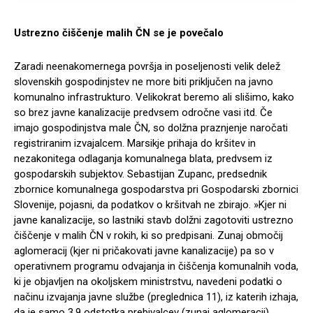
Ustrezno čiščenje malih ČN se je povečalo
Zaradi neenakomernega površja in poseljenosti velik delež
slovenskih gospodinjstev ne more biti priključen na javno
komunalno infrastrukturo. Velikokrat beremo ali slišimo, kako
so brez javne kanalizacije predvsem odročne vasi itd. Če
imajo gospodinjstva male ČN, so dolžna praznjenje naročati
registriranim izvajalcem. Marsikje prihaja do kršitev in
nezakonitega odlaganja komunalnega blata, predvsem iz
gospodarskih subjektov. Sebastijan Zupanc, predsednik
zbornice komunalnega gospodarstva pri Gospodarski zbornici
Slovenije, pojasni, da podatkov o kršitvah ne zbirajo. »Kjer ni
javne kanalizacije, so lastniki stavb dolžni zagotoviti ustrezno
čiščenje v malih ČN v rokih, ki so predpisani. Zunaj območij
aglomeracij (kjer ni pričakovati javne kanalizacije) pa so v
operativnem programu odvajanja in čiščenja komunalnih voda,
ki je objavljen na okoljskem ministrstvu, navedeni podatki o
načinu izvajanja javne službe (preglednica 11), iz katerih izhaja,
da je samo 3,9 odstotka prebivalcev (zunaj aglomeracij)