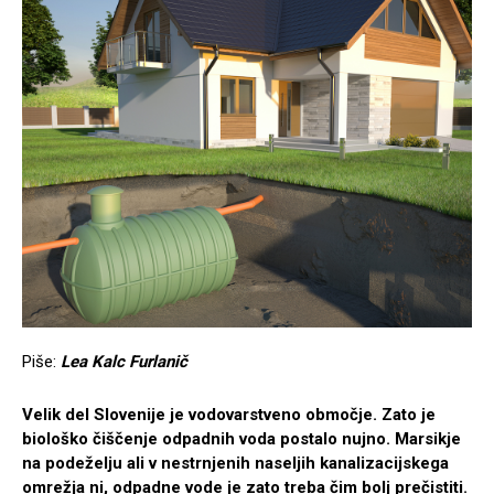
Piše:
Lea Kalc Furlanič
Velik del Slovenije je vodovarstveno območje. Zato je
biološko čiščenje odpadnih voda postalo nujno. Marsikje
na podeželju ali v nestrnjenih naseljih kanalizacijskega
omrežja ni, odpadne vode je zato treba čim bolj prečistiti.