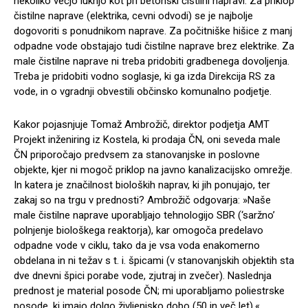
nekoliko večjo luknjo kot pri betonski čistilni napravi. Za priklop
čistilne naprave (elektrika, cevni odvodi) se je najbolje
dogovoriti s ponudnikom naprave. Za počitniške hišice z manj
odpadne vode obstajajo tudi čistilne naprave brez elektrike. Za
male čistilne naprave ni treba pridobiti gradbenega dovoljenja.
Treba je pridobiti vodno soglasje, ki ga izda Direkcija RS za
vode, in o vgradnji obvestili občinsko komunalno podjetje.
Kakor pojasnjuje Tomaž Ambrožič, direktor podjetja AMT
Projekt inženiring iz Kostela, ki prodaja ČN, oni seveda male
ČN priporočajo predvsem za stanovanjske in poslovne
objekte, kjer ni mogoč priklop na javno kanalizacijsko omrežje.
In katera je značilnost bioloških naprav, ki jih ponujajo, ter
zakaj so na trgu v prednosti? Ambrožič odgovarja: »Naše
male čistilne naprave uporabljajo tehnologijo SBR (‘saržno’
polnjenje biološkega reaktorja), kar omogoča predelavo
odpadne vode v ciklu, tako da je vsa voda enakomerno
obdelana in ni težav s t. i. špicami (v stanovanjskih objektih sta
dve dnevni špici porabe vode, zjutraj in zvečer). Naslednja
prednost je material posode ČN; mi uporabljamo poliestrske
posode, ki imajo dolgo življenjsko dobo (50 in več let).«