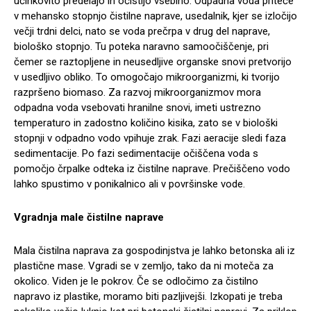
učinkovito predelajo in očistijo vsebino. Odpadna voda priteče
v mehansko stopnjo čistilne naprave, usedalnik, kjer se izločijo
večji trdni delci, nato se voda prečrpa v drug del naprave,
biološko stopnjo. Tu poteka naravno samoočiščenje, pri
čemer se raztopljene in neusedljive organske snovi pretvorijo
v usedljivo obliko. To omogočajo mikroorganizmi, ki tvorijo
razpršeno biomaso. Za razvoj mikroorganizmov mora
odpadna voda vsebovati hranilne snovi, imeti ustrezno
temperaturo in zadostno količino kisika, zato se v biološki
stopnji v odpadno vodo vpihuje zrak. Fazi aeracije sledi faza
sedimentacije. Po fazi sedimentacije očiščena voda s
pomočjo črpalke odteka iz čistilne naprave. Prečiščeno vodo
lahko spustimo v ponikalnico ali v površinske vode.
Vgradnja male čistilne naprave
Mala čistilna naprava za gospodinjstva je lahko betonska ali iz
plastične mase. Vgradi se v zemljo, tako da ni moteča za
okolico. Viden je le pokrov. Če se odločimo za čistilno
napravo iz plastike, moramo biti pazljivejši. Izkopati je treba