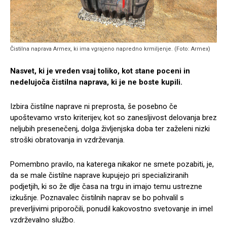
Čistilna naprava Armex, ki ima vgrajeno napredno krmiljenje. (Foto: Armex)
Nasvet, ki je vreden vsaj toliko, kot stane poceni in
nedelujoča čistilna naprava, ki je ne boste kupili.
Izbira čistilne naprave ni preprosta, še posebno če
upoštevamo vrsto kriterijev, kot so zanesljivost delovanja brez
neljubih presenečenj, dolga življenjska doba ter zaželeni nizki
stroški obratovanja in vzdrževanja.
Pomembno pravilo, na katerega nikakor ne smete pozabiti, je,
da se male čistilne naprave kupujejo pri specializiranih
podjetjih, ki so že dlje časa na trgu in imajo temu ustrezne
izkušnje. Poznavalec čistilnih naprav se bo pohvalil s
preverljivimi priporočili, ponudil kakovostno svetovanje in imel
vzdrževalno službo.