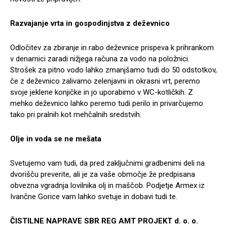
Razvajanje vrta in gospodinjstva z deževnico
Odločitev za zbiranje in rabo deževnice prispeva k prihrankom
v denarnici zaradi nižjega računa za vodo na položnici.
Strošek za pitno vodo lahko zmanjšamo tudi do 50 odstotkov,
če z deževnico zalivamo zelenjavni in okrasni vrt, peremo
svoje jeklene konjičke in jo uporabimo v WC-kotličkih. Z
mehko deževnico lahko peremo tudi perilo in privarčujemo
tako pri pralnih kot mehčalnih sredstvih.
Olje in voda se ne mešata
Svetujemo vam tudi, da pred zaključnimi gradbenimi deli na
dvorišču preverite, ali je za vaše območje že predpisana
obvezna vgradnja lovilnika olj in maščob. Podjetje Armex iz
Ivančne Gorice vam lahko svetuje in dobavi tudi te.
ČISTILNE NAPRAVE SBR REG AMT PROJEKT d. o. o.