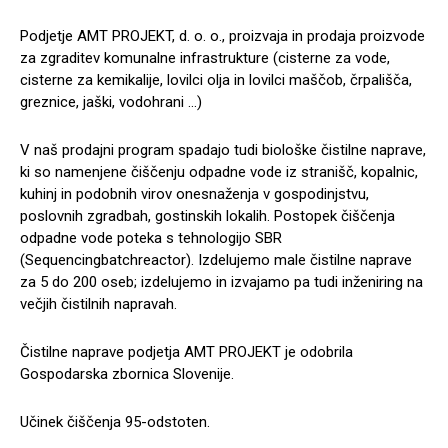
Podjetje AMT PROJEKT, d. o. o., proizvaja in prodaja proizvode
za zgraditev komunalne infrastrukture (cisterne za vode,
cisterne za kemikalije, lovilci olja in lovilci maščob, črpališča,
greznice, jaški, vodohrani …)
V naš prodajni program spadajo tudi biološke čistilne naprave,
ki so namenjene čiščenju odpadne vode iz stranišč, kopalnic,
kuhinj in podobnih virov onesnaženja v gospodinjstvu,
poslovnih zgradbah, gostinskih lokalih. Postopek čiščenja
odpadne vode poteka s tehnologijo SBR
(Sequencingbatchreactor). Izdelujemo male čistilne naprave
za 5 do 200 oseb; izdelujemo in izvajamo pa tudi inženiring na
večjih čistilnih napravah.
Čistilne naprave podjetja AMT PROJEKT je odobrila
Gospodarska zbornica Slovenije.
Učinek čiščenja 95-odstoten.