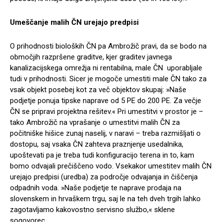
Umeščanje malih ČN urejajo predpisi
O prihodnosti bioloških ČN pa Ambrožič pravi, da se bodo na
območjih razpršene graditve, kjer graditev javnega
kanalizacijskega omrežja ni rentabilna, male ČN uporabljale
tudi v prihodnosti. Sicer je mogoče umestiti male ČN tako za
vsak objekt posebej kot za več objektov skupaj: »Naše
podjetje ponuja tipske naprave od 5 PE do 200 PE. Za večje
ČN se pripravi projektna rešitev.« Pri umestitvi v prostor je –
tako Ambrožič na vprašanje o umestitvi malih ČN za
počitniške hišice zunaj naselij, v naravi – treba razmišljati o
dostopu, saj vsaka ČN zahteva praznjenje usedalnika,
upoštevati pa je treba tudi konfiguracijo terena in to, kam
bomo odvajali prečiščeno vodo. Vsekakor umestitev malih ČN
urejajo predpisi (uredba) za področje odvajanja in čiščenja
odpadnih voda. »Naše podjetje te naprave prodaja na
slovenskem in hrvaškem trgu, saj le na teh dveh trgih lahko
zagotavljamo kakovostno servisno službo,« sklene
sogovorec.