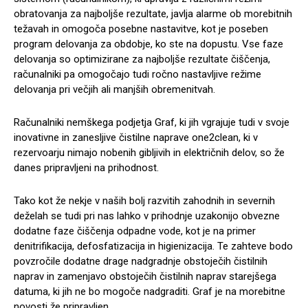
obratovanja za najboljše rezultate, javlja alarme ob morebitnih
težavah in omogoča posebne nastavitve, kot je poseben
program delovanja za obdobje, ko ste na dopustu. Vse faze
delovanja so optimizirane za najboljše rezultate čiščenja,
računalniki pa omogočajo tudi ročno nastavljive režime
delovanja pri večjih ali manjših obremenitvah.
Računalniki nemškega podjetja Graf, ki jih vgrajuje tudi v svoje
inovativne in zanesljive čistilne naprave one2clean, ki v
rezervoarju nimajo nobenih gibljivih in električnih delov, so že
danes pripravljeni na prihodnost.
Tako kot že nekje v naših bolj razvitih zahodnih in severnih
deželah se tudi pri nas lahko v prihodnje uzakonijo obvezne
dodatne faze čiščenja odpadne vode, kot je na primer
denitrifikacija, defosfatizacija in higienizacija. Te zahteve bodo
povzročile dodatne drage nadgradnje obstoječih čistilnih
naprav in zamenjavo obstoječih čistilnih naprav starejšega
datuma, ki jih ne bo mogoče nadgraditi. Graf je na morebitne
novosti že pripravljen.