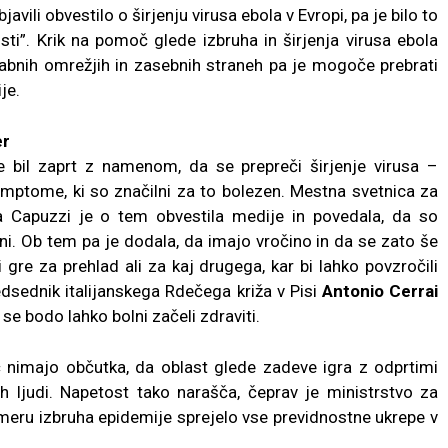
vili obvestilo o širjenju virusa ebola v Evropi, pa je bilo to
ti”. Krik na pomoč glede izbruha in širjenja virusa ebola
žabnih omrežjih in zasebnih straneh pa je mogoče prebrati
je.
er
že bil zaprt z namenom, da se prepreči širjenje virusa –
imptome, ki so značilni za to bolezen. Mestna svetnica za
ra Capuzzi je o tem obvestila medije in povedala, da so
ni. Ob tem pa je dodala, da imajo vročino in da se zato še
i gre za prehlad ali za kaj drugega, kar bi lahko povzročili
edsednik italijanskega Rdečega križa v Pisi
Antonio Cerrai
se bodo lahko bolni začeli zdraviti.
č nimajo občutka, da oblast glede zadeve igra z odprtimi
ih ljudi. Napetost tako narašča, čeprav je ministrstvo za
imeru izbruha epidemije sprejelo vse previdnostne ukrepe v