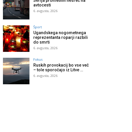
Serija prometnih nesreč na
avtocesti
6. avgusta, 2026
Šport
Ugandskega nogometnega
reprezentanta roparji razbili
do smrti
6. avgusta, 2026
Fokus
Ruskih provokacij bo vse več
– tole sporočajo iz Litve …
6. avgusta, 2026