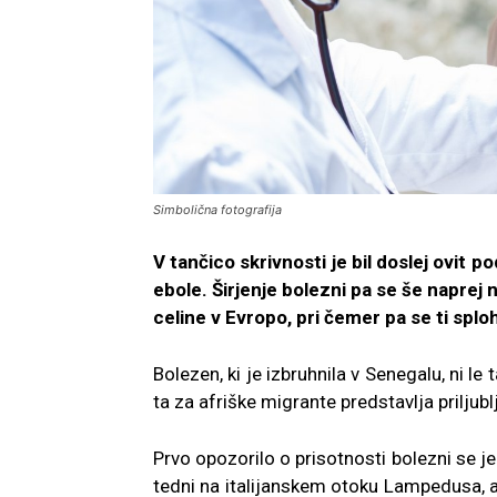
Simbolična fotografija
V tančico skrivnosti je bil doslej ovit po
ebole. Širjenje bolezni pa se še naprej
celine v Evropo, pri čemer pa se ti splo
Bolezen, ki je izbruhnila v Senegalu, ni le 
ta za afriške migrante predstavlja priljub
Prvo opozorilo o prisotnosti bolezni se j
tedni na italijanskem otoku Lampedusa, am