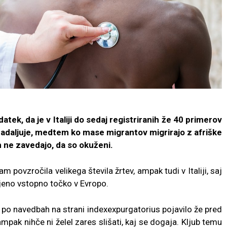
datek, da je v Italiji do sedaj registriranih že 40 primerov
 nadaljuje, medtem ko mase migrantov migrirajo z afriške
h ne zavedajo, da so okuženi.
tam povzročila velikega števila žrtev, ampak tudi v Italiji, saj
ljeno vstopno točko v Evropo.
e po navedbah na strani indexexpurgatorius pojavilo že pred
pak nihče ni želel zares slišati, kaj se dogaja. Kljub temu