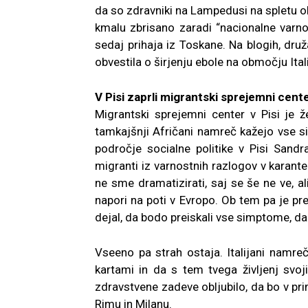
da so zdravniki na Lampedusi na spletu obja
kmalu zbrisano zaradi “nacionalne varnos
sedaj prihaja iz Toskane. Na blogih, dru
obvestila o širjenju ebole na območju Itali
V Pisi zaprli migrantski sprejemni cent
Migrantski sprejemni center v Pisi je 
tamkajšnji Afričani namreč kažejo vse s
področje socialne politike v Pisi Sand
migranti iz varnostnih razlogov v karante
ne sme dramatizirati, saj se še ne ve, al
napori na poti v Evropo. Ob tem pa je pr
dejal, da bodo preiskali vse simptome, da 
Vseeno pa strah ostaja. Italijani namre
kartami in da s tem tvega življenj svoj
zdravstvene zadeve obljubilo, da bo v pr
Rimu in Milanu.