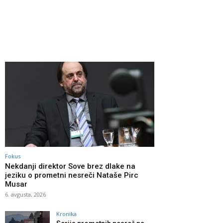
Fokus
Nekdanji direktor Sove brez dlake na
jeziku o prometni nesreči Nataše Pirc
Musar
6. avgusta, 2026
Kronika