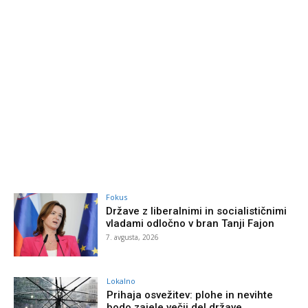
Fokus
Države z liberalnimi in socialističnimi
vladami odločno v bran Tanji Fajon
7. avgusta, 2026
Lokalno
Prihaja osvežitev: plohe in nevihte
bodo zajele večji del države