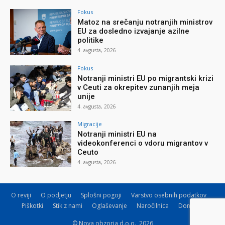
Fokus
Matoz na srečanju notranjih ministrov
EU za dosledno izvajanje azilne
politike
4. avgusta, 2026
Fokus
Notranji ministri EU po migrantski krizi
v Ceuti za okrepitev zunanjih meja
unije
4. avgusta, 2026
Migracije
Notranji ministri EU na
videokonferenci o vdoru migrantov v
Ceuto
4. avgusta, 2026
O reviji
O podjetju
Splošni pogoji
Varstvo osebnih podatkov
Piškotki
Stik z nami
Oglaševanje
Naročilnica
Donacije
© Nova obzorja d.o.o., 2026