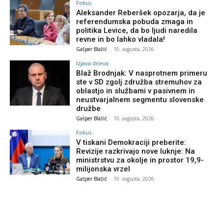
Fokus
Aleksander Reberšek opozarja, da je
referendumska pobuda zmaga in
politika Levice, da bo ljudi naredila
revne in bo lahko vladala!
Gašper Blažič
-
10. avgusta, 2026
Izjava dneva
Blaž Brodnjak: V nasprotnem primeru
ste v SD zgolj združba stremuhov za
oblastjo in službami v pasivnem in
neustvarjalnem segmentu slovenske
družbe
Gašper Blažič
-
10. avgusta, 2026
Fokus
V tiskani Demokraciji preberite:
Revizije razkrivajo nove luknje: Na
ministrstvu za okolje in prostor 19,9-
milijonska vrzel
Gašper Blažič
-
10. avgusta, 2026