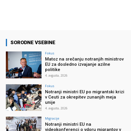
SORODNE VSEBINE
Fokus
Matoz na srečanju notranjih ministrov
EU za dosledno izvajanje azilne
politike
4. avgusta, 2026
Fokus
Notranji ministri EU po migrantski krizi
v Ceuti za okrepitev zunanjih meja
unije
4. avgusta, 2026
Migracije
Notranji ministri EU na
videokonferenci o vdoru migrantov v