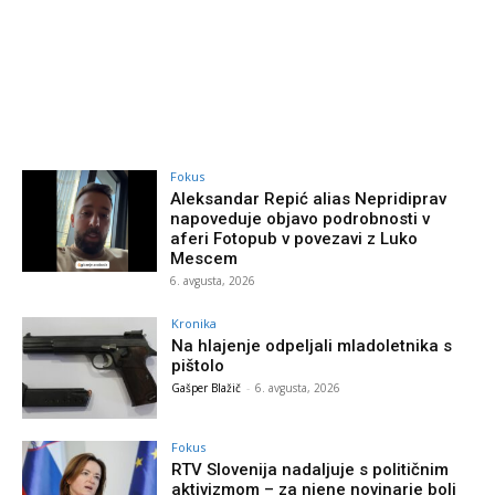
Fokus
Aleksandar Repić alias Nepridiprav
napoveduje objavo podrobnosti v
aferi Fotopub v povezavi z Luko
Mescem
6. avgusta, 2026
Kronika
Na hlajenje odpeljali mladoletnika s
pištolo
Gašper Blažič
-
6. avgusta, 2026
Fokus
RTV Slovenija nadaljuje s političnim
aktivizmom – za njene novinarje bolj