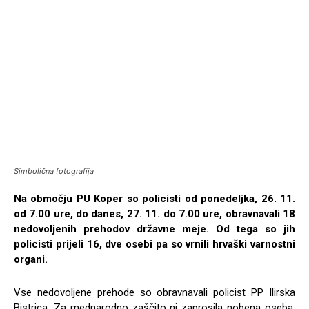
Simbolična fotografija
Na območju PU Koper so policisti od ponedeljka, 26. 11.
od 7.00 ure, do danes, 27. 11. do 7.00 ure, obravnavali 18
nedovoljenih prehodov državne meje. Od tega so jih
policisti prijeli 16, dve osebi pa so vrnili hrvaški varnostni
organi.
Vse nedovoljene prehode so obravnavali policist PP Ilirska
Bistrica. Za mednarodno zaščito ni zaprosila nobena oseba.