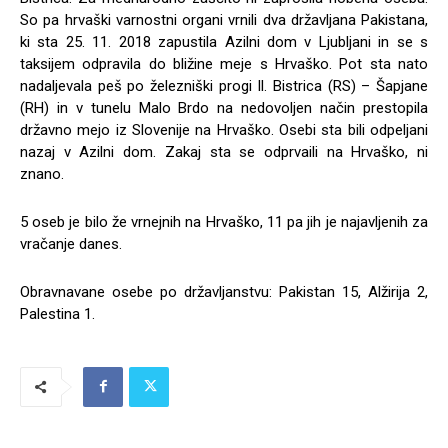
So pa hrvaški varnostni organi vrnili dva državljana Pakistana,
ki sta 25. 11. 2018 zapustila Azilni dom v Ljubljani in se s
taksijem odpravila do bližine meje s Hrvaško. Pot sta nato
nadaljevala peš po železniški progi Il. Bistrica (RS) – Šapjane
(RH) in v tunelu Malo Brdo na nedovoljen način prestopila
državno mejo iz Slovenije na Hrvaško. Osebi sta bili odpeljani
nazaj v Azilni dom. Zakaj sta se odprvaili na Hrvaško, ni
znano.
5 oseb je bilo že vrnejnih na Hrvaško, 11 pa jih je najavljenih za
vračanje danes.
Obravnavane osebe po državljanstvu: Pakistan 15, Alžirija 2,
Palestina 1.