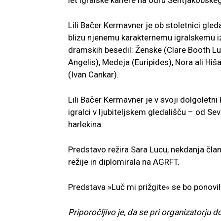
let igralske kariere na odru Šentjakobske
Lili Bačer Kermavner je ob stoletnici gleda
blizu njenemu karakternemu igralskemu iz
dramskih besedil: Ženske (Clare Booth Lu
Angelis), Medeja (Euripides), Nora ali Hiša
(Ivan Cankar).
Lili Bačer Kermavner je v svoji dolgoletni k
igralci v ljubiteljskem gledališču – od Se
harlekina.
Predstavo režira Sara Lucu, nekdanja član
režije in diplomirala na AGRFT.
Predstava »Luč mi prižgite« se bo ponovila
Priporočljivo je, da se pri organizatorju 