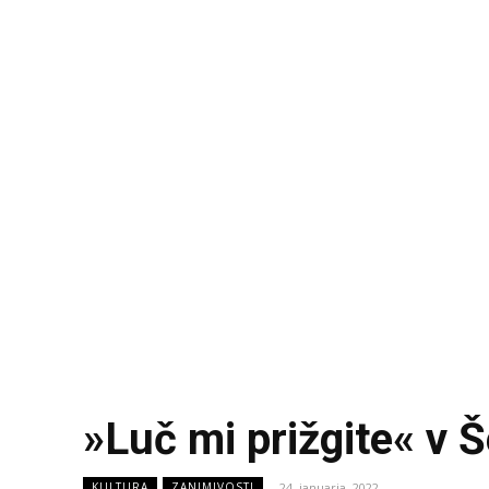
»Luč mi prižgite« v 
24. januarja, 2022
KULTURA
ZANIMIVOSTI