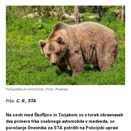
Fotografija je simbolična. (Foto: Pixabay)
Piše:
C. R., STA
Na cesti med Škofljico in Turjakom so v torek obravnavali
dva primera trka osebnega avtomobila v medveda, so
poročanje Dnevnika za STA potrdili na Policijski upravi