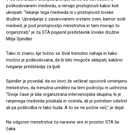
poškodovanem medvedu, a nimajo pristojnosti kakor koli
ukrepati. “Iskanje tega medveda ni v pristojnosti lovske
družine. Upravljanje z zavarovanimi vrstami zveri, kamor sodi
medved, je pod pristojnostjo ministrstva in tam morajo to
organizirati,” je za STA pojasnil predstavnik lovske družine
Mitja Spindler.
Tako ni znano, kje točno se žival trenutno nahaja in kako
močno je poškodovana, da bi bilo mogoče sklepati, kakšno
tveganje predstavlja za ljudi.
Spindler je povedal, da so lovci že večkrat opozorili omenjeno
ministrstvo, da trenutna ureditev na tem področju ni ustrezna.
“Svoje čase je bila organizirana intervencijska skupina, ki je
ranjenega medveda poiskala in ocenila, ali je potreben odstrel
ali pa poškodba ni tako huda. A to se ne počne več,” je dejal.
Na odgovor ministrstva za naravne vire in prostor STA še
čaka.