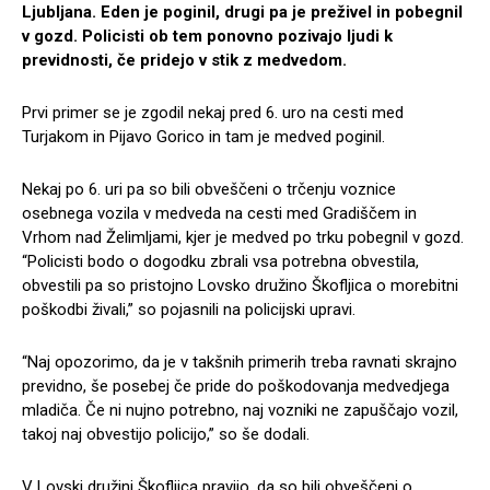
Ljubljana. Eden je poginil, drugi pa je preživel in pobegnil
v gozd. Policisti ob tem ponovno pozivajo ljudi k
previdnosti, če pridejo v stik z medvedom.
Prvi primer se je zgodil nekaj pred 6. uro na cesti med
Turjakom in Pijavo Gorico in tam je medved poginil.
Nekaj po 6. uri pa so bili obveščeni o trčenju voznice
osebnega vozila v medveda na cesti med Gradiščem in
Vrhom nad Želimljami, kjer je medved po trku pobegnil v gozd.
“Policisti bodo o dogodku zbrali vsa potrebna obvestila,
obvestili pa so pristojno Lovsko družino Škofljica o morebitni
poškodbi živali,” so pojasnili na policijski upravi.
“Naj opozorimo, da je v takšnih primerih treba ravnati skrajno
previdno, še posebej če pride do poškodovanja medvedjega
mladiča. Če ni nujno potrebno, naj vozniki ne zapuščajo vozil,
takoj naj obvestijo policijo,” so še dodali.
V Lovski družini Škofljica pravijo, da so bili obveščeni o