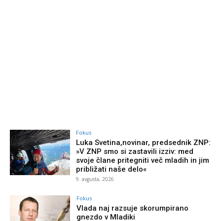
Fokus
Luka Svetina,novinar, predsednik ZNP:
»V ZNP smo si zastavili izziv: med
svoje člane pritegniti več mladih in jim
približati naše delo«
9. avgusta, 2026
Fokus
Vlada naj razsuje skorumpirano
gnezdo v Mladiki