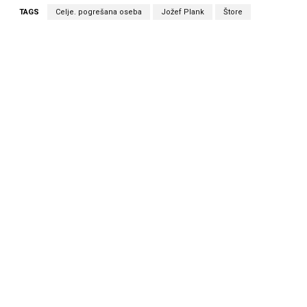
TAGS
Celje. pogrešana oseba
Jožef Plank
Štore