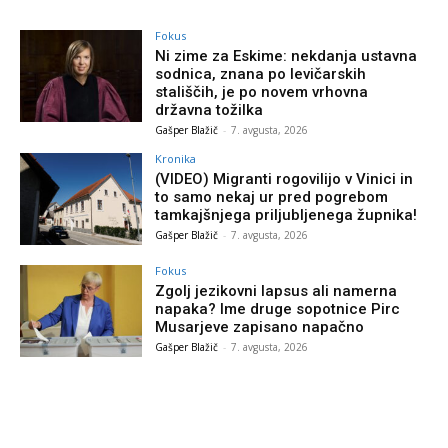
Fokus
Ni zime za Eskime: nekdanja ustavna
sodnica, znana po levičarskih
stališčih, je po novem vrhovna
državna tožilka
Gašper Blažič
-
7. avgusta, 2026
Kronika
(VIDEO) Migranti rogovilijo v Vinici in
to samo nekaj ur pred pogrebom
tamkajšnjega priljubljenega župnika!
Gašper Blažič
-
7. avgusta, 2026
Fokus
Zgolj jezikovni lapsus ali namerna
napaka? Ime druge sopotnice Pirc
Musarjeve zapisano napačno
Gašper Blažič
-
7. avgusta, 2026