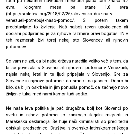
toda po nekaterih navedbah mesečna plača tam znaša 5,7
evra, kilogram mesa pa stane 1,6 evra
(https://si.aleteia.org/2018/02/26/slovenska-druzina-v-
venezueli-potrebuje-naso-pomoc/. Si potem takem
predstavljate to življenje. Naš najbolj reven upokojenec ali
socialni podpiranec je za njihove razmere pravi bogataš. IN v
teh razmerah živi torej nekaj sto Slovencev ali njihovih
potomcev.
Se vam ne zdi, da bi naša država naredila veliko več s tem, da
bi se povezala s Slovenci ali njihovimi potomci v Venezueli,
najela nekaj letal in te ljudi pripeljala v Slovenijo. Gre za
Slovence in njihove potomce, da smo si na jasnem. Dobro bi
bilo, da bi jih oskrbela in jim ponudila pomoč, da začnejo novo
življenje tukaj med nami kamor tudi sodijo.
Ne naša leva politika je pač drugačna, bolj kot Slovenci po
svetu in njihovi potomci jo zanimajo ilegalni migranti in
Marakeška deklaracija. Še huje naši kriminalisti so pred tedni
obiskali predsednico Društva slovensko-latinskoameriškega