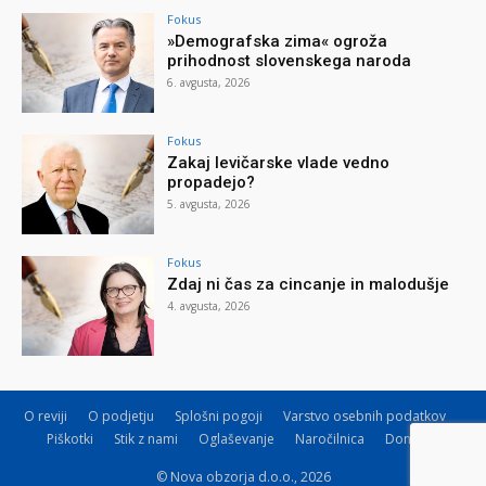
Fokus
»Demografska zima« ogroža
prihodnost slovenskega naroda
6. avgusta, 2026
Fokus
Zakaj levičarske vlade vedno
propadejo?
5. avgusta, 2026
Fokus
Zdaj ni čas za cincanje in malodušje
4. avgusta, 2026
O reviji
O podjetju
Splošni pogoji
Varstvo osebnih podatkov
Piškotki
Stik z nami
Oglaševanje
Naročilnica
Donacije
© Nova obzorja d.o.o., 2026