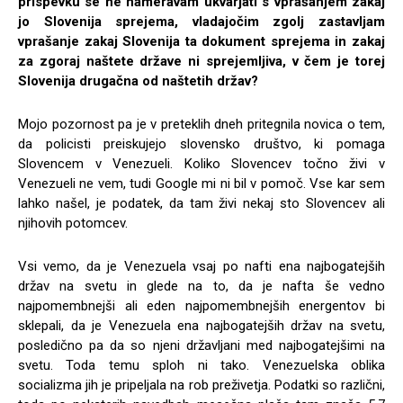
prispevku se ne nameravam ukvarjati s vprašanjem zakaj
jo Slovenija sprejema, vladajočim zgolj zastavljam
vprašanje zakaj Slovenija ta dokument sprejema in zakaj
za zgoraj naštete države ni sprejemljiva, v čem je torej
Slovenija drugačna od naštetih držav?
Mojo pozornost pa je v preteklih dneh pritegnila novica o tem,
da policisti preiskujejo slovensko društvo, ki pomaga
Slovencem v Venezueli. Koliko Slovencev točno živi v
Venezueli ne vem, tudi Google mi ni bil v pomoč. Vse kar sem
lahko našel, je podatek, da tam živi nekaj sto Slovencev ali
njihovih potomcev.
Vsi vemo, da je Venezuela vsaj po nafti ena najbogatejših
držav na svetu in glede na to, da je nafta še vedno
najpomembnejši ali eden najpomembnejših energentov bi
sklepali, da je Venezuela ena najbogatejših držav na svetu,
posledično pa da so njeni državljani med najbogatejšimi na
svetu. Toda temu sploh ni tako. Venezuelska oblika
socializma jih je pripeljala na rob preživetja. Podatki so različni,