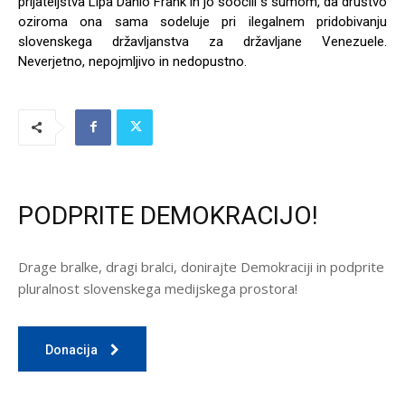
prijateljstva Lipa Danio Frank in jo soočili s sumom, da društvo
oziroma ona sama sodeluje pri ilegalnem pridobivanju
slovenskega državljanstva za državljane Venezuele.
Neverjetno, nepojmljivo in nedopustno.
PODPRITE DEMOKRACIJO!
Drage bralke, dragi bralci, donirajte Demokraciji in podprite
pluralnost slovenskega medijskega prostora!
Donacija