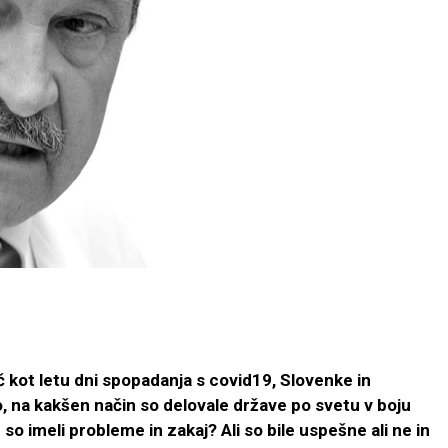
č kot letu dni spopadanja s covid19, Slovenke in
ko, na kakšen način so delovale države po svetu v boju
e so imeli probleme in zakaj? Ali so bile uspešne ali ne in