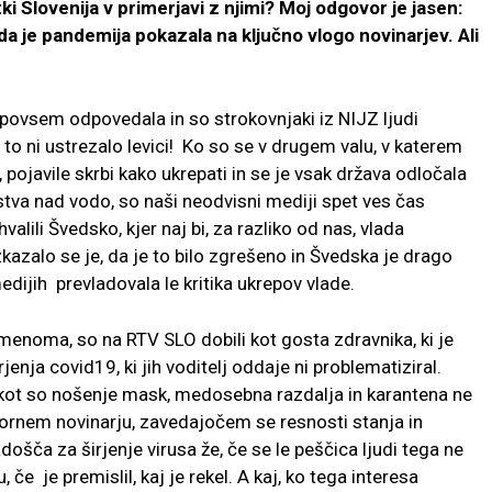
itki Slovenija v primerjavi z njimi? Moj odgovor je jasen:
da je pandemija pokazala na ključno vlogo novinarjev. Ali
 povsem odpovedala in so strokovnjaki iz NIJZ ljudi
r to ni ustrezalo levici! Ko so se v drugem valu, v katerem
, pojavile skrbi kako ukrepati in se je vsak država odločala
stva nad vodo, so naši neodvisni mediji spet ves čas
valili Švedsko, kjer naj bi, za razliko od nas, vlada
kazalo se je, da je to bilo zgrešeno in Švedska je drago
edijih prevladovala le kritika ukrepov vlade.
menoma, so na RTV SLO dobili kot gosta zdravnika, ki je
enja covid19, ki jih voditelj oddaje ni problematiziral.
pi, kot so nošenje mask, medosebna razdalja in karantena ne
vornem novinarju, zavedajočem se resnosti stanja in
došča za širjenje virusa že, če se le peščica ljudi tega ne
, če je premislil, kaj je rekel. A kaj, ko tega interesa