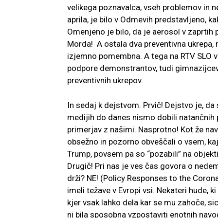
velikega poznavalca, vseh problemov in n
aprila, je bilo v Odmevih predstavljeno, 
Omenjeno je bilo, da je aerosol v zaprtih 
Morda! A ostala dva preventivna ukrepa, 
izjemno pomembna. A tega na RTV SLO v tem
podpore demonstrantov, tudi gimnazijcev 
preventivnih ukrepov.
In sedaj k dejstvom. Prvič! Dejstvo je, da 
medijih do danes nismo dobili natančnih p
primerjav z našimi. Nasprotno! Kot že na
obsežno in pozorno obveščali o vsem, kaj
Trump, povsem pa so “pozabili” na objekt
Drugič! Pri nas je ves čas govora o nedem
drži? NE! (Policy Responses to the Corona
imeli težave v Evropi vsi. Nekateri hude, k
kjer vsak lahko dela kar se mu zahoče, s
ni bila sposobna vzpostaviti enotnih navod