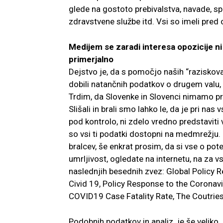
glede na gostoto prebivalstva, navade, sp
zdravstvene službe itd. Vsi so imeli pre
Medijem se zaradi interesa opozicije ni
primerjalno
Dejstvo je, da s pomočjo naših “raziskova
dobili natančnih podatkov o drugem valu, 
Trdim, da Slovenke in Slovenci nimamo pr
Slišali in brali smo lahko le, da je pri nas
pod kontrolo, ni zdelo vredno predstaviti
so vsi ti podatki dostopni na medmrežju
bralcev, še enkrat prosim, da si vse o pot
umrljivost, ogledate na internetu, na za v
naslednjih besednih zvez: Global Policy 
Civid 19, Policy Response to the Coronav
COVID19 Case Fatality Rate, The Coutries
Podobnih podatkov in analiz je še velik