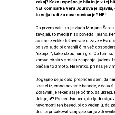
zakaj? Kako uspešna je bila in je v tej b
NE! Komisarka Vera Jourova je izjavila, 
to velja tudi za naše novinarje? NE!
Ob prvem valu, ko je vlada Marjana Šarca
zavajali, to mediji niso povedali jasno, ke
so imele velike težave vse države v Evropi
po svoje, da bi ohranili čim več gospodar
“nabijali”, kako slabo nam gre. Ob tem so h
komunicirala v smislu zaupanja ljudem. Iz
plačala to zmoto. Na kratko, pri nas je v m
Dogajalo se je celo, prepričan sem, da na
izrekel izjemno nevarne besede, v času širj
Zdravnik je rekel: saj je očitno, da ukre
delujejo!? Pri neodvisnem, do ljudi odgo
nevarnosti teh besed, bi ob vedenju, da za
drži, bi pričakoval vsaj vprašanje zdravniku