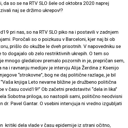
di, da so se na RTV SLO šele od oktobra 2020 naprej
pozivali naj se držimo ukrepov!?
19 pri nas, so na RTV SLO piko na i postavili v zadnjem
ami. Poročali so o poizkusu v Barceloni, kjer naj bi ob
ru, prišlo do okužbe le dveh prisotnih. V napovedniku se
 to dogajalo ob zelo restriktivnih ukrepih. O tem so
o je mnogo gledalcev premalo pozornih in je, prepričan sem,
ka na i ravnanju medijev je intervju Alija Žerdina z Ksenijo
jegove “strokovne”, bog ne daj politične razlage, je bil
 “Vaša knjiga Leto nevarne bližine je družbeno politična
be v času covid19!” Ob začetni predstavitvi “dela in lika”
la Sobotna priloga, so nastopili sami, politično neodvisni
n dr. Pavel Gantar. O vsebini intervjuja ni vredno izgubljati
kritiki dela vlade v času epidemije iz strani očitno,