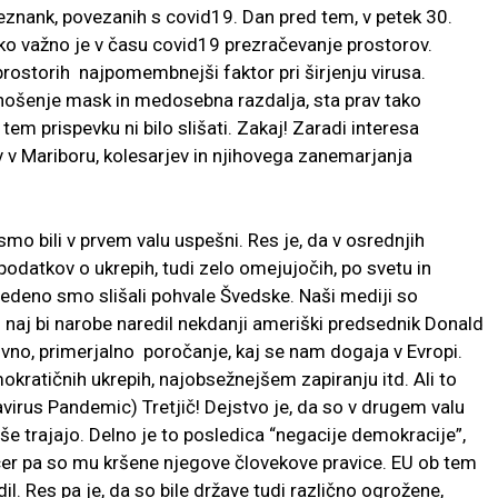
eznank, povezanih s covid19. Dan pred tem, v petek 30.
kako važno je v času covid19 prezračevanje prostorov.
prostorih najpomembnejši faktor pri širjenju virusa.
nošenje mask in medosebna razdalja, sta prav tako
 prispevku ni bilo slišati. Zakaj! Zaradi interesa
v Mariboru, kolesarjev in njihovega zanemarjanja
smo bili v prvem valu uspešni. Res je, da v osrednjih
odatkov o ukrepih, tudi zelo omejujočih, po svetu in
vedeno smo slišali pohvale Švedske. Naši mediji so
 naj bi narobe naredil nekdanji ameriški predsednik Donald
ivno, primerjalno poročanje, kaj se nam dogaja v Evropi.
okratičnih ukrepih, najobsežnejšem zapiranju itd. Ali to
virus Pandemic) Tretjič! Dejstvo je, da so v drugem valu
i še trajajo. Delno je to posledica “negacije demokracije”,
icer pa so mu kršene njegove človekove pravice. EU ob tem
il. Res pa je, da so bile države tudi različno ogrožene,