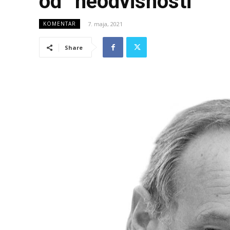
od “neodvisnosti”
7. maja, 2021
KOMENTAR
Share