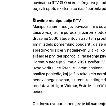
novinar na RTV SLO ni imel. Dejstvo je tu
pojavili spoti, v katerih so nas športniki 
Številne manipulacije RTV
Manipulacijam medijev povezanimi s covid
času z vsaj tremi poročanji oziroma oddaj
druženju 5000 študentov v zaprtem prosto
jim ni zdelo pomembno poudariti, da se je
spregovorili sicer v nadaljevanju, a kaj k
slišalo le prvi del sporočila! Naslednja pi
Horvat, v nedeljo 2. maja 2021 zvečer. V n
uvod voditeljice Ksenije Horvat naslednji:
analiza posledic, kaj je šlo tako zelo naro
neodvisnega novinarja, urednika priloge de
predstavniki: Igor Vidmar, Ervin Milharčič i
besed.
Ob dnevu svobode medijev je bil namenjen 