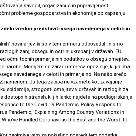
oštovanja navodil, organizacijo in pripravljenost
d očmi probleme gospodarstva in ekonomije ob zapiranju.
 zdelo vredno predstaviti vsega navedenega v celoti in
lnih” novinarjev, ki so v tem primeru odpovedali, nismo
razlogih zanj, obsegu in ostrini ukrepanj v državah EU.
ed očmi točnih primerjalnih podatkov o obsegu omejitev.
 vse narobe. Medijem se zaradi interesa opozicije, ki jih ima
 vsega navedenega v celoti in primerjalno. Na našo srečo
. Z namenom, da tega zapisa ne vzamete kot zavajanje
eku epidemije, strogosti omejitev v državah in razlogih za
se dostopnih straneh, ki jih lahko najdete na podlagi iskanja
Response to the Covid 19 Pandemic, Policy Respons to
irus Pandemic, Explaining Among Country Variations in
 Who’ve Handled Coronavirus the Best and the Worst itd.
o. Kot zanimive vam za pokušino posredujem podatke