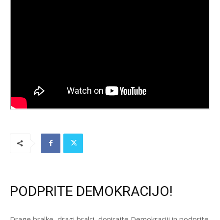
PODPRITE DEMOKRACIJO!
Drage bralke, dragi bralci, donirajte Demokraciji in podprite