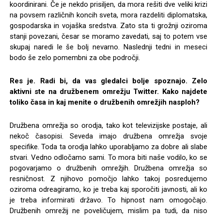
koordinirani. Če je nekdo prisiljen, da mora rešiti dve veliki krizi
na povsem različnih koncih sveta, mora razdeliti diplomatska,
gospodarska in vojaška sredstva. Zato sta ti grožnji oziroma
stanji povezani, česar se moramo zavedati, saj to potem vse
skupaj naredi le še bolj nevarno. Naslednji tedni in meseci
bodo še zelo pomembni za obe področji.
Res je. Radi bi, da vas gledalci bolje spoznajo. Zelo
aktivni ste na družbenem omrežju Twitter. Kako najdete
toliko časa in kaj menite o družbenih omrežjih nasploh?
Družbena omrežja so orodja, tako kot televizijske postaje, ali
nekoč časopisi. Seveda imajo družbena omrežja svoje
specifike. Toda ta orodja lahko uporabljamo za dobre ali slabe
stvari. Vedno odločamo sami. To mora biti naše vodilo, ko se
pogovarjamo o družbenih omrežjih. Družbena omrežja so
resničnost. Z njihovo pomočjo lahko takoj posredujemo
oziroma odreagiramo, ko je treba kaj sporočiti javnosti, ali ko
je treba informirati državo. To hipnost nam omogočajo.
Družbenih omrežij ne poveličujem, mislim pa tudi, da niso