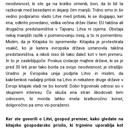
neodvisnost, ki ste ga na kratko omenili, bori, da bi bil ta
razkorak med besedami in dejanji čim manjši. Trdno smo in še
vedno podpiramo vlado Litve med pritiski, ki se dogajajo, ker
ima, odkrito povedano, velika večina držav članic EU takšna ali
drugačna predstavništva v Tajvanu. Litva ni izjema. Obstaja
nekaj manjših razlik v poimenovanju misij, a to ni pomembno.
Mislim, da je Kitajska to spremenila- Kitajska je protestirala
vsakič, ko je katera evropska država ustanovila takšna
predstavništva, a nikoli niso šli tako daleč kot v tem primeru.
In to je zaskrbljujoče. Poskus izolacije majhne države, ki se je
pred 30 leti prav tako borila za svojo neodvisnost, je strašljiv.
Uradno je Evropska unija podprla Litvo in mislim, da
kakršenkoli nadaljnji pritisk na Litvo in nekatere druge države v
Evropi kitajski vladi ne bo koristil. Dobri trgovinski odnosi so v
skupnem interesu. Če skuša ena stran škodovati tem
odnosom, bi morda lahko imela kratkoročno korist,
dolgoročno pa smo vsi poraženci.
Ker ste govorili o Litvi, gospod premier, kako gledate na
kitajsko gospodarsko prisilo, ki trgovino uporablja kot