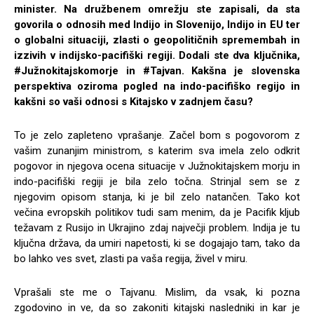
minister. Na družbenem omrežju ste zapisali, da sta
govorila o odnosih med Indijo in Slovenijo, Indijo in EU ter
o globalni situaciji, zlasti o geopolitičnih spremembah in
izzivih v indijsko-pacifiški regiji. Dodali ste dva ključnika,
#Južnokitajskomorje in #Tajvan. Kakšna je slovenska
perspektiva oziroma pogled na indo-pacifiško regijo in
kakšni so vaši odnosi s Kitajsko v zadnjem času?
To je zelo zapleteno vprašanje. Začel bom s pogovorom z
vašim zunanjim ministrom, s katerim sva imela zelo odkrit
pogovor in njegova ocena situacije v Južnokitajskem morju in
indo-pacifiški regiji je bila zelo točna. Strinjal sem se z
njegovim opisom stanja, ki je bil zelo natančen. Tako kot
večina evropskih politikov tudi sam menim, da je Pacifik kljub
težavam z Rusijo in Ukrajino zdaj največji problem. Indija je tu
ključna država, da umiri napetosti, ki se dogajajo tam, tako da
bo lahko ves svet, zlasti pa vaša regija, živel v miru.
Vprašali ste me o Tajvanu. Mislim, da vsak, ki pozna
zgodovino in ve, da so zakoniti kitajski nasledniki in kar je