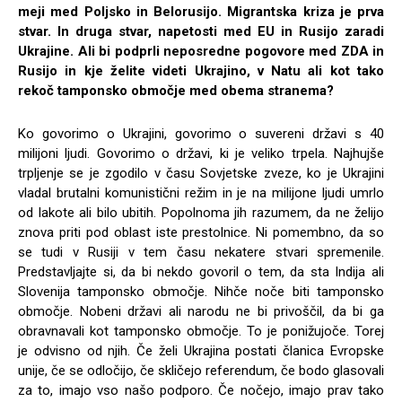
meji med Poljsko in Belorusijo. Migrantska kriza je prva
stvar. In druga stvar, napetosti med EU in Rusijo zaradi
Ukrajine. Ali bi podprli neposredne pogovore med ZDA in
Rusijo in kje želite videti Ukrajino, v Natu ali kot tako
rekoč tamponsko območje med obema stranema?
Ko govorimo o Ukrajini, govorimo o suvereni državi s 40
milijoni ljudi. Govorimo o državi, ki je veliko trpela. Najhujše
trpljenje se je zgodilo v času Sovjetske zveze, ko je Ukrajini
vladal brutalni komunistični režim in je na milijone ljudi umrlo
od lakote ali bilo ubitih. Popolnoma jih razumem, da ne želijo
znova priti pod oblast iste prestolnice. Ni pomembno, da so
se tudi v Rusiji v tem času nekatere stvari spremenile.
Predstavljajte si, da bi nekdo govoril o tem, da sta Indija ali
Slovenija tamponsko območje. Nihče noče biti tamponsko
območje. Nobeni državi ali narodu ne bi privoščil, da bi ga
obravnavali kot tamponsko območje. To je ponižujoče. Torej
je odvisno od njih. Če želi Ukrajina postati članica Evropske
unije, če se odločijo, če skličejo referendum, če bodo glasovali
za to, imajo vso našo podporo. Če nočejo, imajo prav tako