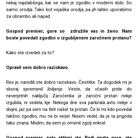
nekaj najslabšega, kar se nam je zgodilo v moderni dobi. So
samo orodja. Tako kot vojaška orodja, pa jih lahko uporabimo
za obrambo ali napad.
Gospod premier, gore so združile vas in ženo. Nam
boste povedali zgodbo o izgubljenem zaročnem prstanu?
Kako ste izvedeli za to?
Opravil sem dobro raziskavo.
Res je, naredili ste dobro raziskavo. Čestitke. Ta dogodek mi je
skoraj spremenil življenje. Veste, da včasih pride do
neverjetnih naključij. Zaročenka je zaročni prstan nekje
izgubila, ni vedela, kje. Nekega dne sva parkirala avto nekje v
divjini, jaz pa sem na tleh našel ta prstan. Če bi mi kdo povedal
takšno zgodbo, mu ne bi verjel. Nisem vedel, da je ta prigoda
tako znana. Mislim, da sem jo omenil zgolj enkrat.
Gospod premier, zelo aktivni ste. Radi imate gore, ste