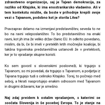
zdravstveno organizacijo, saj je Tajvan demokracija, za
razliko od Kitajske, ki ima enostrankarsko vladavino. Ali v
tem kontekstu mislite, da boste v prihodnje krepili svoje
vezi s Tajvanom, podobno kot je storila Litva?
Pravzaprav delamo na izmenjavi predstavništev, seveda to ne
bo na ravni veleposlaništev. To bo predstavništvo na enaki
ravni, kot jih ima že veliko držav članic EU. In odkrito povedano,
mislim, da bi, če bi imeli v preteklih letih močnejše koalicije, bi
takšna trgovinska predstavništva ustanovili že v preteklosti,
ker je to vprašanje skupne koristi.
Ko sem govoril s slovenskimi poslovneži, ki trgujejo s
Tajvanom, so mi povedali, da trgujejo s Tajvanom, a podjetja iz
Tajvana trgujejo tudi s celinsko Kitajsko. Torej, to počnejo med
seboj, a hkrati nasprotujejo enakim odnosom med Tajvanom
in drugimi državami, kar je smešno.
Naj zdaj preidem k ostalim vprašanjem, s katerimi se
soočata Slovenija in še posebej Evropa. To je stanje na