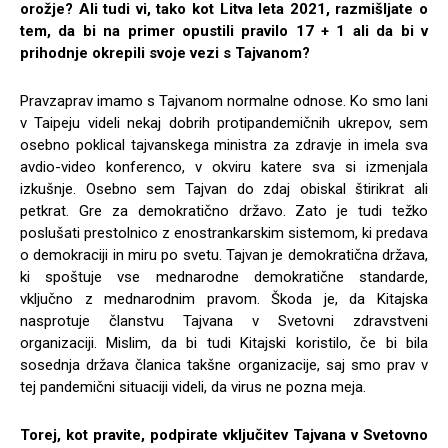
orožje? Ali tudi vi, tako kot Litva leta 2021, razmišljate o
tem, da bi na primer opustili pravilo 17 + 1 ali da bi v
prihodnje okrepili svoje vezi s Tajvanom?
Pravzaprav imamo s Tajvanom normalne odnose. Ko smo lani
v Taipeju videli nekaj dobrih protipandemičnih ukrepov, sem
osebno poklical tajvanskega ministra za zdravje in imela sva
avdio-video konferenco, v okviru katere sva si izmenjala
izkušnje. Osebno sem Tajvan do zdaj obiskal štirikrat ali
petkrat. Gre za demokratično državo. Zato je tudi težko
poslušati prestolnico z enostrankarskim sistemom, ki predava
o demokraciji in miru po svetu. Tajvan je demokratična država,
ki spoštuje vse mednarodne demokratične standarde,
vključno z mednarodnim pravom. Škoda je, da Kitajska
nasprotuje članstvu Tajvana v Svetovni zdravstveni
organizaciji. Mislim, da bi tudi Kitajski koristilo, če bi bila
sosednja država članica takšne organizacije, saj smo prav v
tej pandemični situaciji videli, da virus ne pozna meja.
Torej, kot pravite, podpirate vključitev Tajvana v Svetovno