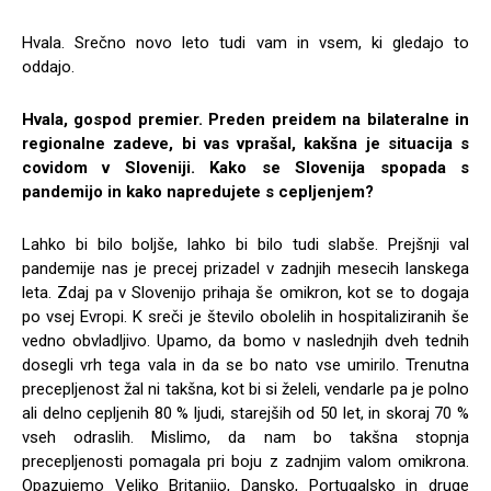
Hvala. Srečno novo leto tudi vam in vsem, ki gledajo to
oddajo.
Hvala, gospod premier. Preden preidem na bilateralne in
regionalne zadeve, bi vas vprašal, kakšna je situacija s
covidom v Sloveniji. Kako se Slovenija spopada s
pandemijo in kako napredujete s cepljenjem?
Lahko bi bilo boljše, lahko bi bilo tudi slabše. Prejšnji val
pandemije nas je precej prizadel v zadnjih mesecih lanskega
leta. Zdaj pa v Slovenijo prihaja še omikron, kot se to dogaja
po vsej Evropi. K sreči je število obolelih in hospitaliziranih še
vedno obvladljivo. Upamo, da bomo v naslednjih dveh tednih
dosegli vrh tega vala in da se bo nato vse umirilo. Trenutna
precepljenost žal ni takšna, kot bi si želeli, vendarle pa je polno
ali delno cepljenih 80 % ljudi, starejših od 50 let, in skoraj 70 %
vseh odraslih. Mislimo, da nam bo takšna stopnja
precepljenosti pomagala pri boju z zadnjim valom omikrona.
Opazujemo Veliko Britanijo, Dansko, Portugalsko in druge