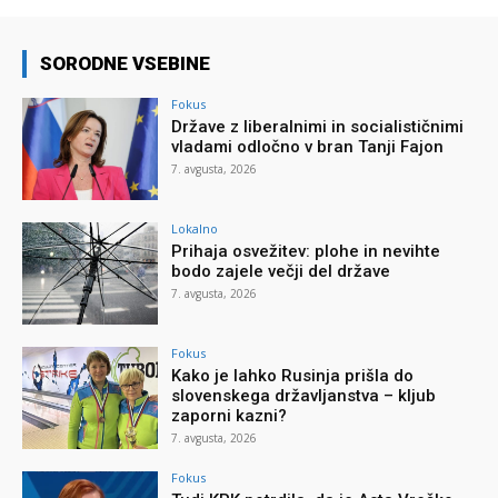
SORODNE VSEBINE
Fokus
Države z liberalnimi in socialističnimi
vladami odločno v bran Tanji Fajon
7. avgusta, 2026
Lokalno
Prihaja osvežitev: plohe in nevihte
bodo zajele večji del države
7. avgusta, 2026
Fokus
Kako je lahko Rusinja prišla do
slovenskega državljanstva – kljub
zaporni kazni?
7. avgusta, 2026
Fokus