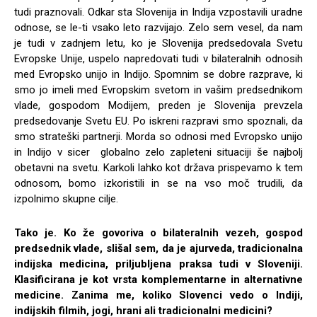
tudi praznovali. Odkar sta Slovenija in Indija vzpostavili uradne
odnose, se le-ti vsako leto razvijajo. Zelo sem vesel, da nam
je tudi v zadnjem letu, ko je Slovenija predsedovala Svetu
Evropske Unije, uspelo napredovati tudi v bilateralnih odnosih
med Evropsko unijo in Indijo. Spomnim se dobre razprave, ki
smo jo imeli med Evropskim svetom in vašim predsednikom
vlade, gospodom Modijem, preden je Slovenija prevzela
predsedovanje Svetu EU. Po iskreni razpravi smo spoznali, da
smo strateški partnerji. Morda so odnosi med Evropsko unijo
in Indijo v sicer globalno zelo zapleteni situaciji še najbolj
obetavni na svetu. Karkoli lahko kot država prispevamo k tem
odnosom, bomo izkoristili in se na vso moč trudili, da
izpolnimo skupne cilje.
Tako je. Ko že govoriva o bilateralnih vezeh, gospod
predsednik vlade, slišal sem, da je ajurveda, tradicionalna
indijska medicina, priljubljena praksa tudi v Sloveniji.
Klasificirana je kot vrsta komplementarne in alternativne
medicine. Zanima me, koliko Slovenci vedo o Indiji,
indijskih filmih, jogi, hrani ali tradicionalni medicini?