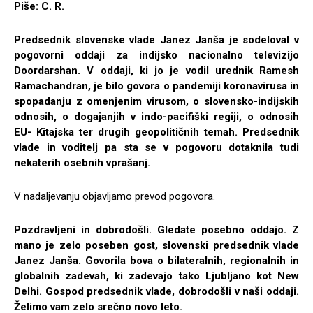
Piše: C. R.
Predsednik slovenske vlade Janez Janša je sodeloval v
pogovorni oddaji za indijsko nacionalno televizijo
Doordarshan. V oddaji, ki jo je vodil urednik Ramesh
Ramachandran, je bilo govora o pandemiji koronavirusa in
spopadanju z omenjenim virusom, o slovensko-indijskih
odnosih, o dogajanjih v indo-pacifiški regiji, o odnosih
EU- Kitajska ter drugih geopolitičnih temah. Predsednik
vlade in voditelj pa sta se v pogovoru dotaknila tudi
nekaterih osebnih vprašanj.
V nadaljevanju objavljamo prevod pogovora.
Pozdravljeni in dobrodošli. Gledate posebno oddajo. Z
mano je zelo poseben gost, slovenski predsednik vlade
Janez Janša. Govorila bova o bilateralnih, regionalnih in
globalnih zadevah, ki zadevajo tako Ljubljano kot New
Delhi. Gospod predsednik vlade, dobrodošli v naši oddaji.
Želimo vam zelo srečno novo leto.