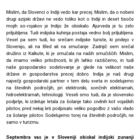
Mislim, da Slovenci o Indiji vedo kar precej. Mislim, da o nobeni
drugi azijski državi ne vedo toliko kot o Indiji in deset tisoče
mojih so-rojakov je Indijo že obiskalo. Ajurveda je tu zelo
priljubljena. Tudi indijska kuhinja postaja vedno bolj priljubljena.
Vesel pa sem tudi, ko srečam indijske turiste, ki pridejo v
Slovenijo, ali na Bled ali na smučanje. Zadnjič sem srečal
družino iz Kalkute, ki je smučala na naših smučiščih. Mislim,
da imamo veliko priložnosti, ki jih lahko raziščemo, in tudi
naše gospodarsko sodelovanje je glede na velikost naše
države in gospodarstva precej dobro. Indija je naš drugi
največji gospodarski partner v tem delu sveta in sodelujemo
na številnih področjih, pri elektroniki, sončnih elektrarnah,
hidroelektrarnah, tehnologiji. Veseli smo tudi, da je slovensko
podjetje, ki izdeluje letala za šolanje tako civilnih kot vojaških
pilotov, pred nekaj leti podpisalo veliko pogodbo z vašo vlado
za šolanje pilotov. Sodelujemo torej na številnih področjih, ne
samo v turizmu.
Septembra vas je v Sloveniji obiskal indijski zunanji