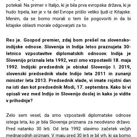
potekali. Na primer v Italijo, ki je bila prva evropska država, ki je
hudo trpela, ker je v ta del Evrope prišlo veliko ljudi iz Kitajske.
Menim, da se bomo morali o tem še pogovoriti in da bi
kitajske oblasti morale odgovarjati za to.
Res je. Gospod premier, zdaj bom prešel na slovensko-
indijske odnose. Slovenija in Indija letos praznujeta 30-
letnico vzpostavitve diplomatskih odnosov. Indija je
Slovenijo priznala leta 1992, vezi smo vzpostavili 18. maja
1992. Indijski predsednik je obiskal Slovenijo l. 2019,
slovenski predsednik vlade Indijo leta 2011 in zunanji
minister leta 2013. Predsednik vlade, vi imate rojstni dan
na isti dan kot predsednik Modi, 17. septembra. Kako bi vi
opisali vez med Indijo in Slovenijo doslej in kako jo vidite
v prihodnje?
Zelo sem vesel, da smo vzpostavili diplomatske odnose
istega leta, ko je bila Slovenija priznana za neodvisno državo.
Pred natanko 30 leti. Od leta 1992 slavimo začetek večjih
mednarodnih priznanj. V maju pred 30 leti je bil vrh, ki ga bomo