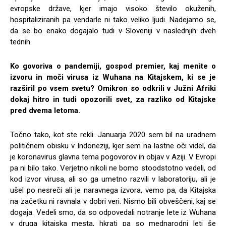
evropske države, kjer imajo visoko število okuženih,
hospitaliziranih pa vendarle ni tako veliko ljudi. Nadejamo se,
da se bo enako dogajalo tudi v Sloveniji v naslednjih dveh
tednih.
Ko govoriva o pandemiji, gospod premier, kaj menite o
izvoru in moči virusa iz Wuhana na Kitajskem, ki se je
razširil po vsem svetu? Omikron so odkrili v Južni Afriki
dokaj hitro in tudi opozorili svet, za razliko od Kitajske
pred dvema letoma.
Točno tako, kot ste rekli. Januarja 2020 sem bil na uradnem
političnem obisku v Indoneziji, kjer sem na lastne oči videl, da
je koronavirus glavna tema pogovorov in objav v Aziji. V Evropi
pa ni bilo tako. Verjetno nikoli ne bomo stoodstotno vedeli, od
kod izvor virusa, ali so ga umetno razvili v laboratoriju, ali je
ušel po nesreči ali je naravnega izvora, vemo pa, da Kitajska
na začetku ni ravnala v dobri veri. Nismo bili obveščeni, kaj se
dogaja. Vedeli smo, da so odpovedali notranje lete iz Wuhana
v druga kitajska mesta, hkrati pa so mednarodni leti še