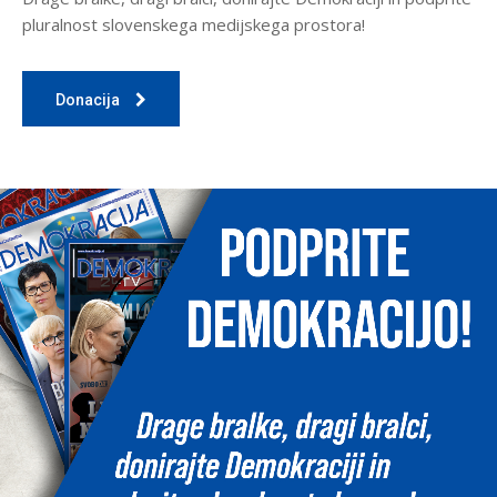
pluralnost slovenskega medijskega prostora!
Donacija