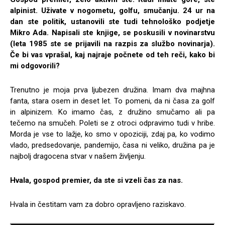
alpinist. Uživate v nogometu, golfu, smučanju. 24 ur na
dan ste politik, ustanovili ste tudi tehnološko podjetje
Mikro Ada. Napisali ste knjige, se poskusili v novinarstvu
(leta 1985 ste se prijavili na razpis za službo novinarja).
Če bi vas vprašal, kaj najraje počnete od teh reči, kako bi
mi odgovorili?
Trenutno je moja prva ljubezen družina. Imam dva majhna
fanta, stara osem in deset let. To pomeni, da ni časa za golf
in alpinizem. Ko imamo čas, z družino smučamo ali pa
tečemo na smučeh. Poleti se z otroci odpravimo tudi v hribe.
Morda je vse to lažje, ko smo v opoziciji, zdaj pa, ko vodimo
vlado, predsedovanje, pandemijo, časa ni veliko, družina pa je
najbolj dragocena stvar v našem življenju.
Hvala, gospod premier, da ste si vzeli čas za nas.
Hvala in čestitam vam za dobro opravljeno raziskavo.