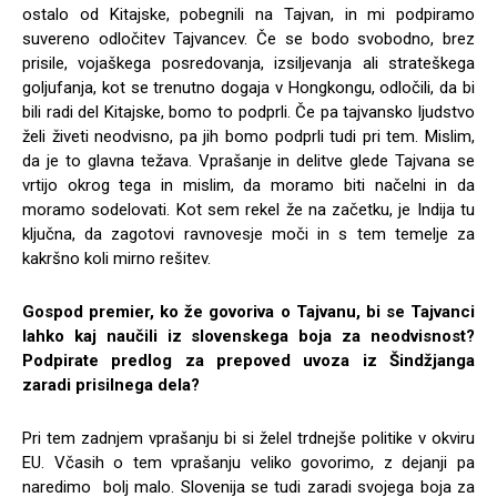
ostalo od Kitajske, pobegnili na Tajvan, in mi podpiramo
suvereno odločitev Tajvancev. Če se bodo svobodno, brez
prisile, vojaškega posredovanja, izsiljevanja ali strateškega
goljufanja, kot se trenutno dogaja v Hongkongu, odločili, da bi
bili radi del Kitajske, bomo to podprli. Če pa tajvansko ljudstvo
želi živeti neodvisno, pa jih bomo podprli tudi pri tem. Mislim,
da je to glavna težava. Vprašanje in delitve glede Tajvana se
vrtijo okrog tega in mislim, da moramo biti načelni in da
moramo sodelovati. Kot sem rekel že na začetku, je Indija tu
ključna, da zagotovi ravnovesje moči in s tem temelje za
kakršno koli mirno rešitev.
Gospod premier, ko že govoriva o Tajvanu, bi se Tajvanci
lahko kaj naučili iz slovenskega boja za neodvisnost?
Podpirate predlog za prepoved uvoza iz Šindžjanga
zaradi prisilnega dela?
Pri tem zadnjem vprašanju bi si želel trdnejše politike v okviru
EU. Včasih o tem vprašanju veliko govorimo, z dejanji pa
naredimo bolj malo. Slovenija se tudi zaradi svojega boja za