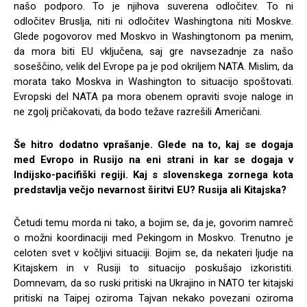
našo podporo. To je njihova suverena odločitev. To ni
odločitev Bruslja, niti ni odločitev Washingtona niti Moskve.
Glede pogovorov med Moskvo in Washingtonom pa menim,
da mora biti EU vključena, saj gre navsezadnje za našo
soseščino, velik del Evrope pa je pod okriljem NATA. Mislim, da
morata tako Moskva in Washington to situacijo spoštovati.
Evropski del NATA pa mora obenem opraviti svoje naloge in
ne zgolj pričakovati, da bodo težave razrešili Američani.
Še hitro dodatno vprašanje. Glede na to, kaj se dogaja
med Evropo in Rusijo na eni strani in kar se dogaja v
Indijsko-pacifiški regiji. Kaj s slovenskega zornega kota
predstavlja večjo nevarnost širitvi EU? Rusija ali Kitajska?
Četudi temu morda ni tako, a bojim se, da je, govorim namreč
o možni koordinaciji med Pekingom in Moskvo. Trenutno je
celoten svet v kočljivi situaciji. Bojim se, da nekateri ljudje na
Kitajskem in v Rusiji to situacijo poskušajo izkoristiti.
Domnevam, da so ruski pritiski na Ukrajino in NATO ter kitajski
pritiski na Taipej oziroma Tajvan nekako povezani oziroma