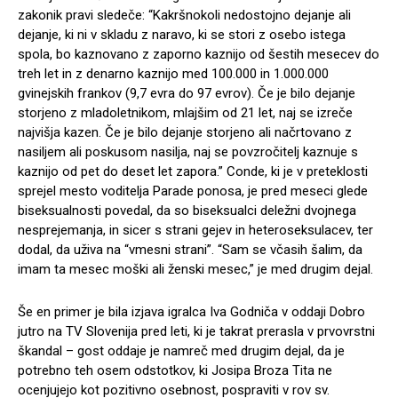
zakonik pravi sledeče: “Kakršnokoli nedostojno dejanje ali
dejanje, ki ni v skladu z naravo, ki se stori z osebo istega
spola, bo kaznovano z zaporno kaznijo od šestih mesecev do
treh let in z denarno kaznijo med 100.000 in 1.000.000
gvinejskih frankov (9,7 evra do 97 evrov). Če je bilo dejanje
storjeno z mladoletnikom, mlajšim od 21 let, naj se izreče
najvišja kazen. Če je bilo dejanje storjeno ali načrtovano z
nasiljem ali poskusom nasilja, naj se povzročitelj kaznuje s
kaznijo od pet do deset let zapora.” Conde, ki je v preteklosti
sprejel mesto voditelja Parade ponosa, je pred meseci glede
biseksualnosti povedal, da so biseksualci deležni dvojnega
nesprejemanja, in sicer s strani gejev in heteroseksulacev, ter
dodal, da uživa na “vmesni strani”. “Sam se včasih šalim, da
imam ta mesec moški ali ženski mesec,” je med drugim dejal.
Še en primer je bila izjava igralca Iva Godniča v oddaji Dobro
jutro na TV Slovenija pred leti, ki je takrat prerasla v prvovrstni
škandal – gost oddaje je namreč med drugim dejal, da je
potrebno teh osem odstotkov, ki Josipa Broza Tita ne
ocenjujejo kot pozitivno osebnost, pospraviti v rov sv.