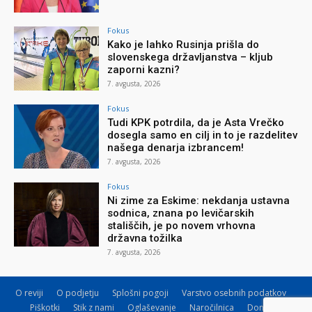
Fokus
Kako je lahko Rusinja prišla do
slovenskega državljanstva – kljub
zaporni kazni?
7. avgusta, 2026
Fokus
Tudi KPK potrdila, da je Asta Vrečko
dosegla samo en cilj in to je razdelitev
našega denarja izbrancem!
7. avgusta, 2026
Fokus
Ni zime za Eskime: nekdanja ustavna
sodnica, znana po levičarskih
stališčih, je po novem vrhovna
državna tožilka
7. avgusta, 2026
O reviji
O podjetju
Splošni pogoji
Varstvo osebnih podatkov
Piškotki
Stik z nami
Oglaševanje
Naročilnica
Donacije