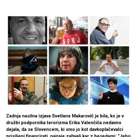
Zadnja nasilna izjava Svetlane Makarovič je bila, ko je v
družbi podpornika terorizma Erika Valenčiča nedavno
dejala, da se Slovencem, ki smo jo kot davkoplačevalci
prisiljeni financirati, najraje zahvali kar z besedami: “Jebo