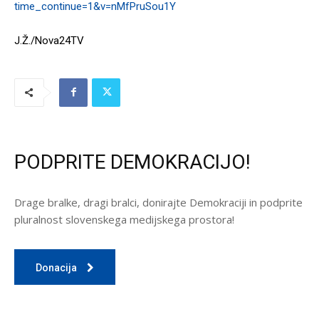
time_continue=1&v=nMfPruSou1Y
J.Ž./Nova24TV
PODPRITE DEMOKRACIJO!
Drage bralke, dragi bralci, donirajte Demokraciji in podprite
pluralnost slovenskega medijskega prostora!
Donacija