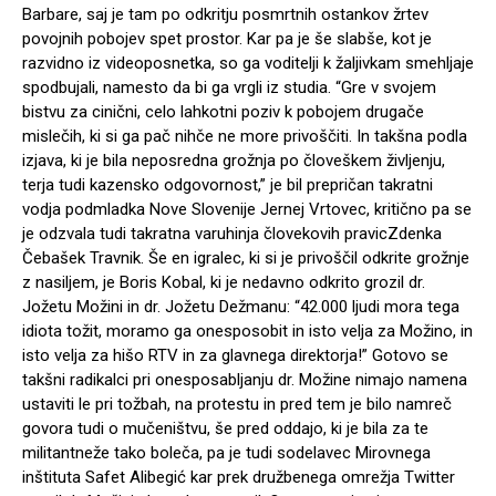
Barbare, saj je tam po odkritju posmrtnih ostankov žrtev
povojnih pobojev spet prostor. Kar pa je še slabše, kot je
razvidno iz videoposnetka, so ga voditelji k žaljivkam smehljaje
spodbujali, namesto da bi ga vrgli iz studia. “Gre v svojem
bistvu za cinični, celo lahkotni poziv k pobojem drugače
mislečih, ki si ga pač nihče ne more privoščiti. In takšna podla
izjava, ki je bila neposredna grožnja po človeškem življenju,
terja tudi kazensko odgovornost,” je bil prepričan takratni
vodja podmladka Nove Slovenije Jernej Vrtovec, kritično pa se
je odzvala tudi takratna varuhinja človekovih pravicZdenka
Čebašek Travnik. Še en igralec, ki si je privoščil odkrite grožnje
z nasiljem, je Boris Kobal, ki je nedavno odkrito grozil dr.
Jožetu Možini in dr. Jožetu Dežmanu: “42.000 ljudi mora tega
idiota tožit, moramo ga onesposobit in isto velja za Možino, in
isto velja za hišo RTV in za glavnega direktorja!” Gotovo se
takšni radikalci pri onesposabljanju dr. Možine nimajo namena
ustaviti le pri tožbah, na protestu in pred tem je bilo namreč
govora tudi o mučeništvu, še pred oddajo, ki je bila za te
militantneže tako boleča, pa je tudi sodelavec Mirovnega
inštituta Safet Alibegić kar prek družbenega omrežja Twitter