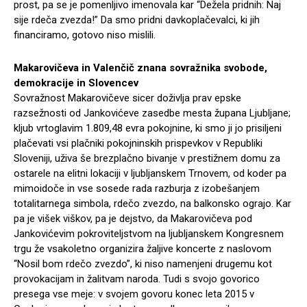
prost, pa se je pomenljivo imenovala kar “Dežela pridnih: Naj
sije rdeča zvezda!” Da smo pridni davkoplačevalci, ki jih
financiramo, gotovo niso mislili.
Makarovičeva in Valenčič znana sovražnika svobode,
demokracije in Slovencev
Sovražnost Makarovičeve sicer doživlja prav epske
razsežnosti od Jankovićeve zasedbe mesta župana Ljubljane;
kljub vrtoglavim 1.809,48 evra pokojnine, ki smo ji jo prisiljeni
plačevati vsi plačniki pokojninskih prispevkov v Republiki
Sloveniji, uživa še brezplačno bivanje v prestižnem domu za
ostarele na elitni lokaciji v ljubljanskem Trnovem, od koder pa
mimoidoče in vse sosede rada razburja z izobešanjem
totalitarnega simbola, rdečo zvezdo, na balkonsko ograjo. Kar
pa je višek viškov, pa je dejstvo, da Makarovičeva pod
Jankovićevim pokroviteljstvom na ljubljanskem Kongresnem
trgu že vsakoletno organizira žaljive koncerte z naslovom
“Nosil bom rdečo zvezdo”, ki niso namenjeni drugemu kot
provokacijam in žalitvam naroda. Tudi s svojo govorico
presega vse meje: v svojem govoru konec leta 2015 v