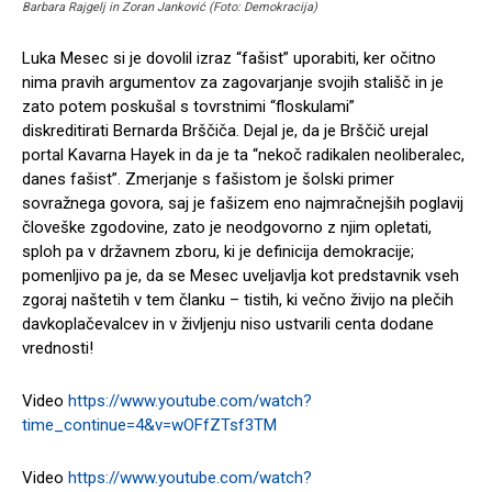
Barbara Rajgelj in Zoran Janković (Foto: Demokracija)
Luka Mesec si je dovolil izraz “fašist” uporabiti, ker očitno
nima pravih argumentov za zagovarjanje svojih stališč in je
zato potem poskušal s tovrstnimi “floskulami”
diskreditirati Bernarda Brščiča. Dejal je, da je Brščič urejal
portal Kavarna Hayek in da je ta “nekoč radikalen neoliberalec,
danes fašist”. Zmerjanje s fašistom je šolski primer
sovražnega govora, saj je fašizem eno najmračnejših poglavij
človeške zgodovine, zato je neodgovorno z njim opletati,
sploh pa v državnem zboru, ki je definicija demokracije;
pomenljivo pa je, da se Mesec uveljavlja kot predstavnik vseh
zgoraj naštetih v tem članku – tistih, ki večno živijo na plečih
davkoplačevalcev in v življenju niso ustvarili centa dodane
vrednosti!
Video
https://www.youtube.com/watch?
time_continue=4&v=wOFfZTsf3TM
Video
https://www.youtube.com/watch?