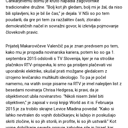
Cankarjevemu domu je kruto napadla zagovornike
tradicionalne družine. “Bolj kot jih gledam, bolj mi je žal, da niso
bili splavljeni, ko je bil še čas,” je dejala. V NSi so po tem
poudarili, da gre pri tem za razžalitev časti, zlorabo
demokratičnih načel in sovražni govor, ki izkrivlja pojmovanje
človekovih pravic.
Prijatelj Makarovičeve Valenčič pa je znan predvsem po tem,
kako mu je propadla novinarska kariera, potem ko so ga 1.
septembra 2015 odslovili s TV Slovenija, kjer je na stroške
plačnikov RTV-prispevka, ki smo ga prisiljeni plačevati vsi
uporabniki elektrike, skušal prati možgane gledalcem z
izrojeno levičarsko multikulti ideologijo. To pa je počel
namerno, na vratih svoje pisarne na RTV je imel nalepljen list z
besedami novinarja Chrisa Hedgesa, ki pravi, da je
objektivnost ubila novinarstvo. “Nikoli nisem želel biti
objektiven,” je zapisal v svoji knjigi World as it is. Februarja
2015 je za trobilo skrajne Levice Mladina povedal: “Kako si
lahko nevtralen do vojnih dobičkarjev, ki lažejo in poskušajo
skriti zločine, ki so jih storili, in profite, ki so jih ustvarili.” Kot
vojne dobičkarje seveda opisuje zahodne sile in Izrael, kar