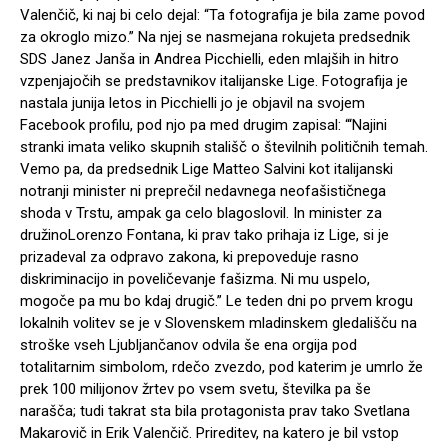
Valenčič, ki naj bi celo dejal: “Ta fotografija je bila zame povod
za okroglo mizo.” Na njej se nasmejana rokujeta predsednik
SDS Janez Janša in Andrea Picchielli, eden mlajših in hitro
vzpenjajočih se predstavnikov italijanske Lige. Fotografija je
nastala junija letos in Picchielli jo je objavil na svojem
Facebook profilu, pod njo pa med drugim zapisal: “‘Najini
stranki imata veliko skupnih stališč o številnih političnih temah.
Vemo pa, da predsednik Lige Matteo Salvini kot italijanski
notranji minister ni preprečil nedavnega neofašističnega
shoda v Trstu, ampak ga celo blagoslovil. In minister za
družinoLorenzo Fontana, ki prav tako prihaja iz Lige, si je
prizadeval za odpravo zakona, ki prepoveduje rasno
diskriminacijo in poveličevanje fašizma. Ni mu uspelo,
mogoče pa mu bo kdaj drugič.” Le teden dni po prvem krogu
lokalnih volitev se je v Slovenskem mladinskem gledališču na
stroške vseh Ljubljančanov odvila še ena orgija pod
totalitarnim simbolom, rdečo zvezdo, pod katerim je umrlo že
prek 100 milijonov žrtev po vsem svetu, številka pa še
narašča; tudi takrat sta bila protagonista prav tako Svetlana
Makarovič in Erik Valenčič. Prireditev, na katero je bil vstop