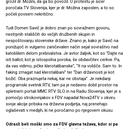
grozil dr. Možini, da ga bo povozil. O protestu je sicer
poročala TV Slovenija, kjer je dr. Možina zaposlen, a to so
počeli povsem nekritično.
Tudi Domen Savič je dobro znan po sovražnem govoru,
nestrpnih stališčih do večjih družbenih skupin in
nespoštovanju slovenske države. Znano je, kako je Savič na
ponižujoč in vulgarno zaničevalen način sejal sovraštvo nad
katoliškim delom prebivalstva. Je avtor žaljivk, kot so “Dajte na
isti ballot, kot je istospolna poroka, še obdavčitev cerkve. Pa,
da vas vidimo, pičke klerotalibanske”, “It na volišče. Sam to. In
faking zmagat nad klerotalibani” ter “Dan državnosti je kot
božič. Oba praznujeta nekaj, kar ne obstaja”. Je nekdanji
programski svetnik RTV, tam pa je nedavno dobil prostor na
spletnem portali MMC RTV SLO in na Radiu Slovenija, kjer je s
pomočjo strokovnjakov s FDV napadal Nova24TV v okviru
svoje akcije pritiska na državna podjetja, naj prenehajo
oglaševati v medijih, ki ne poročamo po njegovem okusu.
Odrasli beli moški smo za FDV glavna težava, kdor si pa