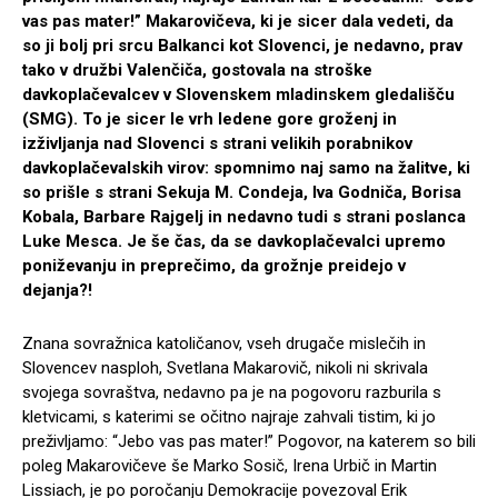
vas pas mater!” Makarovičeva, ki je sicer dala vedeti, da
so ji bolj pri srcu Balkanci kot Slovenci, je nedavno, prav
tako v družbi Valenčiča, gostovala na stroške
davkoplačevalcev v Slovenskem mladinskem gledališču
(SMG). To je sicer le vrh ledene gore groženj in
izživljanja nad Slovenci s strani velikih porabnikov
davkoplačevalskih virov: spomnimo naj samo na žalitve, ki
so prišle s strani Sekuja M. Condeja, Iva Godniča, Borisa
Kobala, Barbare Rajgelj in nedavno tudi s strani poslanca
Luke Mesca. Je še čas, da se davkoplačevalci upremo
poniževanju in preprečimo, da grožnje preidejo v
dejanja?!
Znana sovražnica katoličanov, vseh drugače mislečih in
Slovencev nasploh, Svetlana Makarovič, nikoli ni skrivala
svojega sovraštva, nedavno pa je na pogovoru razburila s
kletvicami, s katerimi se očitno najraje zahvali tistim, ki jo
preživljamo: “Jebo vas pas mater!” Pogovor, na katerem so bili
poleg Makarovičeve še Marko Sosič, Irena Urbič in Martin
Lissiach, je po poročanju Demokracije povezoval Erik