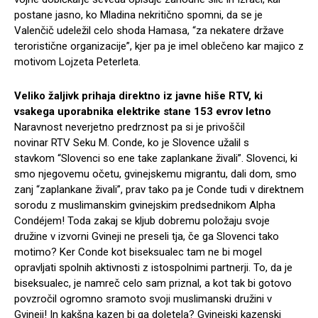
postane jasno, ko Mladina nekritično spomni, da se je
Valenčič udeležil celo shoda Hamasa, “za nekatere države
teroristične organizacije”, kjer pa je imel oblečeno kar majico z
motivom Lojzeta Peterleta.
Veliko žaljivk prihaja direktno iz javne hiše RTV, ki
vsakega uporabnika elektrike stane 153 evrov letno
Naravnost neverjetno predrznost pa si je privoščil
novinar RTV Seku M. Conde, ko je Slovence užalil s
stavkom “Slovenci so ene take zaplankane živali”. Slovenci, ki
smo njegovemu očetu, gvinejskemu migrantu, dali dom, smo
zanj “zaplankane živali”, prav tako pa je Conde tudi v direktnem
sorodu z muslimanskim gvinejskim predsednikom Alpha
Condéjem! Toda zakaj se kljub dobremu položaju svoje
družine v izvorni Gvineji ne preseli tja, če ga Slovenci tako
motimo? Ker Conde kot biseksualec tam ne bi mogel
opravljati spolnih aktivnosti z istospolnimi partnerji. To, da je
biseksualec, je namreč celo sam priznal, a kot tak bi gotovo
povzročil ogromno sramoto svoji muslimanski družini v
Gvineji! In kakšna kazen bi ga doletela? Gvinejski kazenski