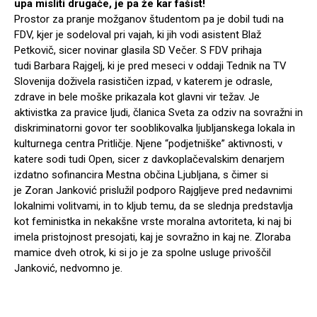
upa misliti drugače, je pa že kar fašist!
Prostor za pranje možganov študentom pa je dobil tudi na
FDV, kjer je sodeloval pri vajah, ki jih vodi asistent Blaž
Petkovič, sicer novinar glasila SD Večer. S FDV prihaja
tudi Barbara Rajgelj, ki je pred meseci v oddaji Tednik na TV
Slovenija doživela rasističen izpad, v katerem je odrasle,
zdrave in bele moške prikazala kot glavni vir težav. Je
aktivistka za pravice ljudi, članica Sveta za odziv na sovražni in
diskriminatorni govor ter sooblikovalka ljubljanskega lokala in
kulturnega centra Pritličje. Njene “podjetniške” aktivnosti, v
katere sodi tudi Open, sicer z davkoplačevalskim denarjem
izdatno sofinancira Mestna občina Ljubljana, s čimer si
je Zoran Janković prislužil podporo Rajgljeve pred nedavnimi
lokalnimi volitvami, in to kljub temu, da se slednja predstavlja
kot feministka in nekakšne vrste moralna avtoriteta, ki naj bi
imela pristojnost presojati, kaj je sovražno in kaj ne. Zloraba
mamice dveh otrok, ki si jo je za spolne usluge privoščil
Janković, nedvomno je.