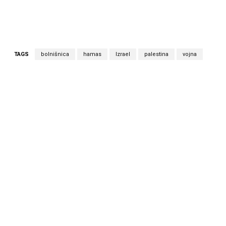
TAGS
bolnišnica
hamas
Izrael
palestina
vojna