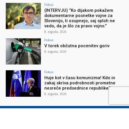
Fokus
(INTERVJU) “Ko dijakom pokažem
dokumentarne posnetke vojne za
Slovenijo, ti osupnejo, saj sploh ne
vedo, da je šlo za pravo vojno.”
8. avgusta, 2026
Fokus
V torek občutna pocenitev goriv
8. avgusta, 2026
Fokus
Huje kot v času komunizma! Kdo in
zakaj skriva podrobnosti prometne
nesreče predsednice republike?
8. avgusta, 2026
O reviji
O podjetju
Splošni pogoji
Varstvo osebnih podatkov
Piškotki
Stik z nami
Oglaševanje
Naročilnica
Donacije
© Nova obzorja d.o.o., 2026