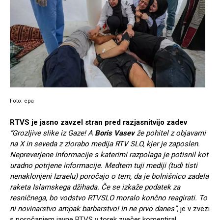
Foto: epa
RTVS je jasno zavzel stran pred razjasnitvijo zadev
“Grozljive slike iz Gaze! A
Boris Vasev
že pohitel z objavami
na X in seveda z zlorabo medija RTV SLO, kjer je zaposlen.
Nepreverjene informacije s katerimi razpolaga je potisnil kot
uradno potrjene informacije. Medtem tuji mediji (tudi tisti
nenaklonjeni Izraelu) poročajo o tem, da je bolnišnico zadela
raketa Islamskega džihada. Če se izkaže podatek za
resničnega, bo vodstvo RTVSLO moralo končno reagirati.
To
ni novinarstvo ampak barbarstvo! In ne prvo danes”,
je v zvezi
s poročanjem javne RTVS v torek zvečer komentiral