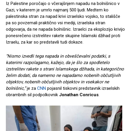
Iz Palestine poročajo o včerajšnjem napadu na bolnišnico v
Gazi, v katerem je umrlo najmanj 500 ljudi. Medtem ko
palestinska stran za napad krivi izraelsko vojsko, to stališče
pa so povzemali praktično vsi mediji, izraelska stran
odgovarja, da ne napada bolnišnic. Izraelci za eksplozijo krivijo
ponesrečeno izstrelitev rakete skupine Islamski džihad proti
Izraelu, za kar so predstavili tudi dokaze.
“Nismo izvedli tega napada in obveščevalni podatki, s
katerimi razpolagamo, kažejo, da je šlo za spodletelo
izstrelitev rakete s strani Islamskega džihada, in kategorično
želim dodati, da namerno ne napadamo nobenih občutljivih
objektov, nobenih občutljivih objektov in vsekakor ne
bolnišnic,”
je za
CNN
pojasnil tiskovni predstavnik izraelskih
obrambnih sil podpolkovnik
Jonathan Conricus
.