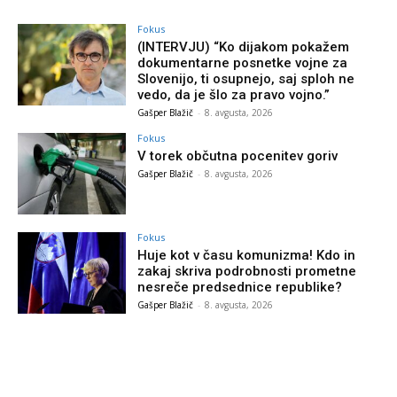
Fokus
(INTERVJU) “Ko dijakom pokažem
dokumentarne posnetke vojne za
Slovenijo, ti osupnejo, saj sploh ne
vedo, da je šlo za pravo vojno.”
Gašper Blažič
-
8. avgusta, 2026
Fokus
V torek občutna pocenitev goriv
Gašper Blažič
-
8. avgusta, 2026
Fokus
Huje kot v času komunizma! Kdo in
zakaj skriva podrobnosti prometne
nesreče predsednice republike?
Gašper Blažič
-
8. avgusta, 2026