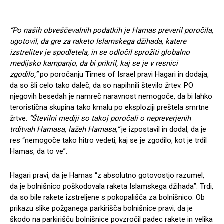
“Po naših obveščevalnih podatkih je Hamas preveril poročila,
ugotovil, da gre za raketo Islamskega džihada, katere
izstrelitev je spodletela, in se odločil sprožiti globalno
medijsko kampanjo, da bi prikril, kaj se je v resnici
zgodilo,”
po poročanju Times of Israel pravi Hagari in dodaja,
da so šli celo tako daleč, da so napihnili število žrtev. PO
njegovih besedah je namreč naravnost nemogoče, da bi lahko
teroristična skupina tako kmalu po eksploziji preštela smrtne
žrtve.
“Številni mediji so takoj poročali o nepreverjenih
trditvah Hamasa, lažeh Hamasa,”
je izpostavil in dodal, da je
res “nemogoče tako hitro vedeti, kaj se je zgodilo, kot je trdil
Hamas, da to ve”.
Hagari pravi, da je Hamas “z absolutno gotovostjo razumel,
da je bolnišnico poškodovala raketa Islamskega džihada”. Trdi,
da so bile rakete izstreljene s pokopališča za bolnišnico. Ob
prikazu slike požganega parkirišča bolnišnice pravi, da je
škodo na parkirišču bolnišnice povzročil padec rakete in velika