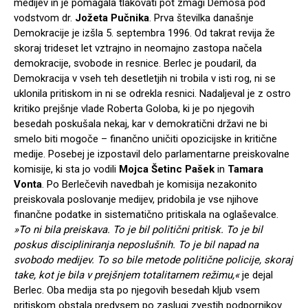
medijev in je pomagala tlakovati pot zmagi Demosa pod
vodstvom dr.
Jožeta Pučnika
. Prva številka današnje
Demokracije je izšla 5. septembra 1996. Od takrat revija že
skoraj trideset let vztrajno in neomajno zastopa načela
demokracije, svobode in resnice. Berlec je poudaril, da
Demokracija v vseh teh desetletjih ni trobila v isti rog, ni se
uklonila pritiskom in ni se odrekla resnici. Nadaljeval je z ostro
kritiko prejšnje vlade Roberta Goloba, ki je po njegovih
besedah poskušala nekaj, kar v demokratični državi ne bi
smelo biti mogoče – finančno uničiti opozicijske in kritične
medije. Posebej je izpostavil delo parlamentarne preiskovalne
komisije, ki sta jo vodili
Mojca Šetinc Pašek
in
Tamara
Vonta
. Po Berlečevih navedbah je komisija nezakonito
preiskovala poslovanje medijev, pridobila je vse njihove
finančne podatke in sistematično pritiskala na oglaševalce.
»To ni bila preiskava. To je bil politični pritisk. To je bil
poskus discipliniranja neposlušnih. To je bil napad na
svobodo medijev. To so bile metode politične policije, skoraj
take, kot je bila v prejšnjem totalitarnem režimu,«
je dejal
Berlec. Oba medija sta po njegovih besedah kljub vsem
pritiskom obstala predvsem po zaslugi zvestih podpornikov.