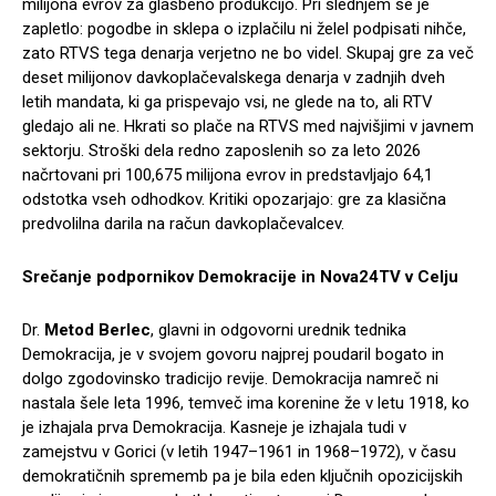
milijona evrov za glasbeno produkcijo. Pri slednjem se je
zapletlo: pogodbe in sklepa o izplačilu ni želel podpisati nihče,
zato RTVS tega denarja verjetno ne bo videl. Skupaj gre za več
deset milijonov davkoplačevalskega denarja v zadnjih dveh
letih mandata, ki ga prispevajo vsi, ne glede na to, ali RTV
gledajo ali ne. Hkrati so plače na RTVS med najvišjimi v javnem
sektorju. Stroški dela redno zaposlenih so za leto 2026
načrtovani pri 100,675 milijona evrov in predstavljajo 64,1
odstotka vseh odhodkov. Kritiki opozarjajo: gre za klasična
predvolilna darila na račun davkoplačevalcev.
Srečanje podpornikov Demokracije in Nova24TV v Celju
Dr.
Metod Berlec
, glavni in odgovorni urednik tednika
Demokracija, je v svojem govoru najprej poudaril bogato in
dolgo zgodovinsko tradicijo revije. Demokracija namreč ni
nastala šele leta 1996, temveč ima korenine že v letu 1918, ko
je izhajala prva Demokracija. Kasneje je izhajala tudi v
zamejstvu v Gorici (v letih 1947–1961 in 1968–1972), v času
demokratičnih sprememb pa je bila eden ključnih opozicijskih