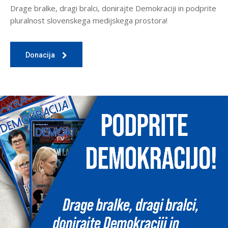
Drage bralke, dragi bralci, donirajte Demokraciji in podprite
pluralnost slovenskega medijskega prostora!
Donacija