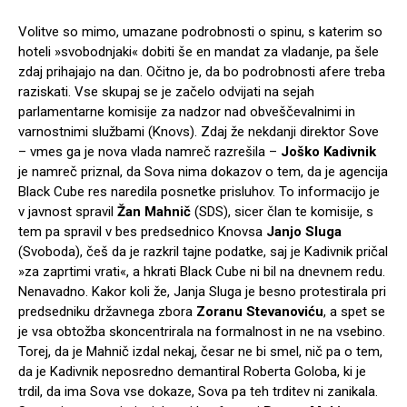
Volitve so mimo, umazane podrobnosti o spinu, s katerim so
hoteli »svobodnjaki« dobiti še en mandat za vladanje, pa šele
zdaj prihajajo na dan. Očitno je, da bo podrobnosti afere treba
raziskati. Vse skupaj se je začelo odvijati na sejah
parlamentarne komisije za nadzor nad obveščevalnimi in
varnostnimi službami (Knovs). Zdaj že nekdanji direktor Sove
– vmes ga je nova vlada namreč razrešila –
Joško Kadivnik
je namreč priznal, da Sova nima dokazov o tem, da je agencija
Black Cube res naredila posnetke prisluhov. To informacijo je
v javnost spravil
Žan Mahnič
(SDS), sicer član te komisije, s
tem pa spravil v bes predsednico Knovsa
Janjo Sluga
(Svoboda), češ da je razkril tajne podatke, saj je Kadivnik pričal
»za zaprtimi vrati«, a hkrati Black Cube ni bil na dnevnem redu.
Nenavadno. Kakor koli že, Janja Sluga je besno protestirala pri
predsedniku državnega zbora
Zoranu Stevanoviću
, a spet se
je vsa obtožba skoncentrirala na formalnost in ne na vsebino.
Torej, da je Mahnič izdal nekaj, česar ne bi smel, nič pa o tem,
da je Kadivnik neposredno demantiral Roberta Goloba, ki je
trdil, da ima Sova vse dokaze, Sova pa teh trditev ni zanikala.