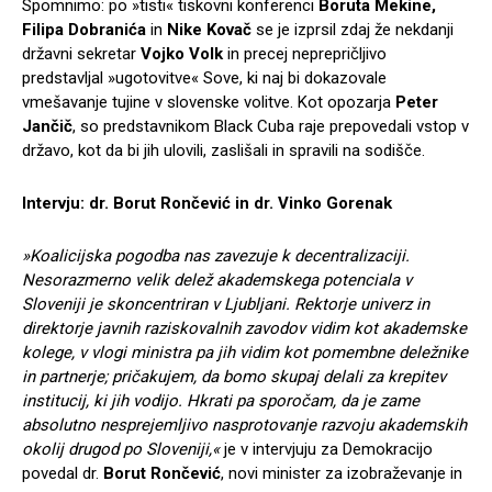
Spomnimo: po »tisti« tiskovni konferenci
Boruta Mekine,
Filipa Dobranića
in
Nike Kovač
se je izprsil zdaj že nekdanji
državni sekretar
Vojko Volk
in precej neprepričljivo
predstavljal »ugotovitve« Sove, ki naj bi dokazovale
vmešavanje tujine v slovenske volitve. Kot opozarja
Peter
Jančič
, so predstavnikom Black Cuba raje prepovedali vstop v
državo, kot da bi jih ulovili, zaslišali in spravili na sodišče.
Intervju: dr. Borut Rončević in dr. Vinko Gorenak
»Koalicijska pogodba nas zavezuje k decentralizaciji.
Nesorazmerno velik delež akademskega potenciala v
Sloveniji je skoncentriran v Ljubljani. Rektorje univerz in
direktorje javnih raziskovalnih zavodov vidim kot akademske
kolege, v vlogi ministra pa jih vidim kot pomembne deležnike
in partnerje; pričakujem, da bomo skupaj delali za krepitev
institucij, ki jih vodijo. Hkrati pa sporočam, da je zame
absolutno nesprejemljivo nasprotovanje razvoju akademskih
okolij drugod po Sloveniji,«
je v intervjuju za Demokracijo
povedal dr.
Borut Rončević
, novi minister za izobraževanje in