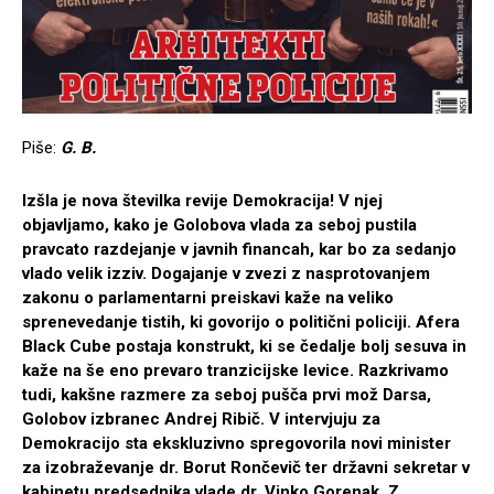
Piše:
G. B.
Izšla je nova številka revije Demokracija! V njej
objavljamo, kako je Golobova vlada za seboj pustila
pravcato razdejanje v javnih financah, kar bo za sedanjo
vlado velik izziv. Dogajanje v zvezi z nasprotovanjem
zakonu o parlamentarni preiskavi kaže na veliko
sprenevedanje tistih, ki govorijo o politični policiji. Afera
Black Cube postaja konstrukt, ki se čedalje bolj sesuva in
kaže na še eno prevaro tranzicijske levice. Razkrivamo
tudi, kakšne razmere za seboj pušča prvi mož Darsa,
Golobov izbranec Andrej Ribič. V intervjuju za
Demokracijo sta ekskluzivno spregovorila novi minister
za izobraževanje dr. Borut Rončevič ter državni sekretar v
kabinetu predsednika vlade dr. Vinko Gorenak. Z