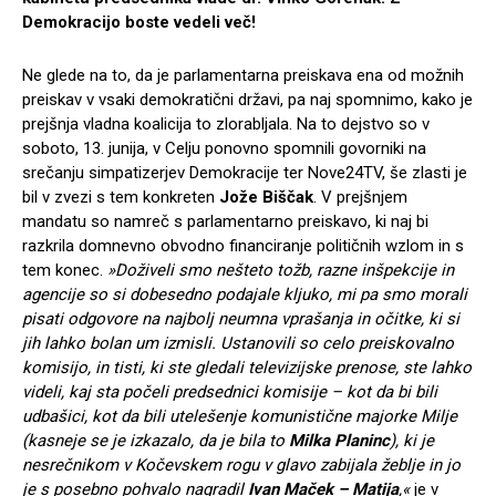
Demokracijo boste vedeli več!
Ne glede na to, da je parlamentarna preiskava ena od možnih
preiskav v vsaki demokratični državi, pa naj spomnimo, kako je
prejšnja vladna koalicija to zlorabljala. Na to dejstvo so v
soboto, 13. junija, v Celju ponovno spomnili govorniki na
srečanju simpatizerjev Demokracije ter Nove24TV, še zlasti je
bil v zvezi s tem konkreten
Jože Biščak
. V prejšnjem
mandatu so namreč s parlamentarno preiskavo, ki naj bi
razkrila domnevno obvodno financiranje političnih wzlom in s
tem konec.
»Doživeli smo nešteto tožb, razne inšpekcije in
agencije so si dobesedno podajale kljuko, mi pa smo morali
pisati odgovore na najbolj neumna vprašanja in očitke, ki si
jih lahko bolan um izmisli. Ustanovili so celo preiskovalno
komisijo, in tisti, ki ste gledali televizijske prenose, ste lahko
videli, kaj sta počeli predsednici komisije – kot da bi bili
udbašici, kot da bili utelešenje komunistične majorke Milje
(kasneje se je izkazalo, da je bila to
Milka Planinc
), ki je
nesrečnikom v Kočevskem rogu v glavo zabijala žeblje in jo
je s posebno pohvalo nagradil
Ivan Maček – Matija
,«
je v