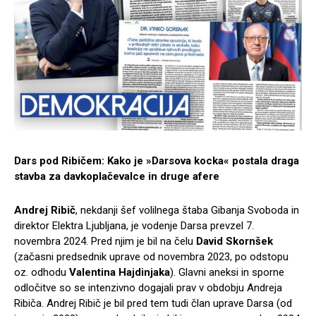
Dars pod Ribičem: Kako je »Darsova kocka« postala draga
stavba za davkoplačevalce in druge afere
Andrej Ribič
, nekdanji šef volilnega štaba Gibanja Svoboda in
direktor Elektra Ljubljana, je vodenje Darsa prevzel 7.
novembra 2024. Pred njim je bil na čelu
David Skornšek
(začasni predsednik uprave od novembra 2023, po odstopu
oz. odhodu
Valentina Hajdinjaka
). Glavni aneksi in sporne
odločitve so se intenzivno dogajali prav v obdobju Andreja
Ribiča. Andrej Ribič je bil pred tem tudi član uprave Darsa (od