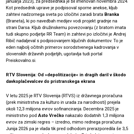
januarja 2023), za predsednika je bil imenovan novembra 2024.
Kot predsednik uprave je podpisoval sporne anekse, kljub
zahtevi nadzornega sveta po izločitvi zaradi brata
Branka
(Braneta), ki po navedbah medijev vodi projekt gradnje na
strani Darsa. Kljub družinskemu povezovanju (z bratom imata
tudi skupno podjetje RR Team) in zahtevi po izločitvi je Andrej
Ribič nadaljeval s podpisovanjem ključnih dokumentov. To je
eden najbolj očitnih primerov sorodstvenega kadrovanja v
slovenskih državnih podjetjih, ugotavlja tudi portal
Preiskovalno.si.
RTV Slovenija: Od »depolitizacije« in dragih daril v škodo
davkoplačevalcev do pristranskega ekrana
V letu 2025 je RTV Slovenija (RTVS) iz državnega proračuna
(prek ministrstva za kulturo in urada za narodnosti) prejela
okoli 12,3 milijona evrov sofinanciranja. Decembra 2025 je
ministrstvo pod
Asto Vrečko
nakazalo dodatnih 1,3 milijona
evrov za zimski regres – izredno, mimo rednega proračuna.
Junija 2026 pa je vlada tik pred odhodom prerazporedila še 3,5