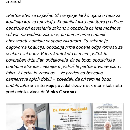
znanost.
»Partnerstvo za uspešno Slovenijo je lahko ugodno tako za
koalicijo kot za opozicijo. Koalicija lahko upošteva predloge
opozicije pri nastajanju zakonov, opozicija pa ima možnost
vplivati na vsebino zakonov, pri čemer nima nobenih
obveznosti v smislu podpore zakonom. Za zakone je
odgovorna koalicija, opozicija nima nobene odgovornosti za
vsebino zakonov. V tem kontekstu bi resen politik in
povprečen državljan pričakovala, da se bodo opozicijske
politične stranke z veseljem pridružile partnerstvu, vendar ni
tako. V Levici in Vesni so – že preden so besedilo
partnerstva sploh dobili – povedali, da pri tem ne bodo
sodelovali,«
je v intervjuju povedal državni sekretar v kabinetu
predsednika vlade dr.
Vinko Gorenak
.