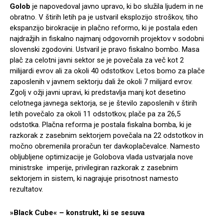
Golob
je napovedoval javno upravo, ki bo služila ljudem in ne
obratno. V štirih letih pa je ustvaril eksplozijo stroškov, tiho
ekspanzijo birokracije in plačno reformo, ki je postala eden
najdražjih in fiskalno najmanj odgovornih projektov v sodobni
slovenski zgodovini. Ustvaril je pravo fiskalno bombo. Masa
plač za celotni javni sektor se je povečala za več kot 2
milijardi evrov ali za okoli 40 odstotkov. Letos bomo za plače
zaposlenih v javnem sektorju dali že okoli 7 milijard evrov.
Zgolj v ožji javni upravi, ki predstavlja manj kot desetino
celotnega javnega sektorja, se je število zaposlenih v štirih
letih povečalo za okoli 11 odstotkov, plače pa za 26,5
odstotka. Plačna reforma je postala fiskalna bomba, ki je
razkorak z zasebnim sektorjem povečala na 22 odstotkov in
močno obremenila proračun ter davkoplačevalce. Namesto
obljubljene optimizacije je Golobova vlada ustvarjala nove
ministrske imperije, privilegiran razkorak z zasebnim
sektorjem in sistem, ki nagrajuje prisotnost namesto
rezultatov.
»Black Cube« – konstrukt, ki se sesuva