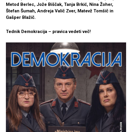
Metod Berlec, Jože Biščak, Tanja Brkić, Nina Žoher,
Štefan Šumah, Andreja Valič Zver, Matevž Tomšič in
Gašper Blažič.
Tednik Demokracija – pravica vedeti več!