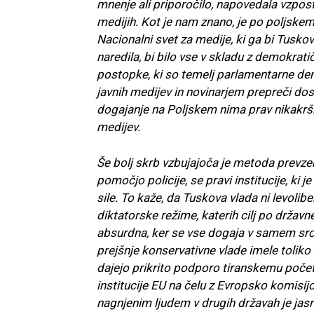
mnenje ali priporočilo, napovedala vzpost
medijih. Kot je nam znano, je po poljskem
Nacionalni svet za medije, ki ga bi Tusko
naredila, bi bilo vse v skladu z demokrati
postopke, ki so temelj parlamentarne dem
javnih medijev in novinarjem prepreči dos
dogajanje na Poljskem nima prav nikakrš
medijev.
Še bolj skrb vzbujajoča je metoda prevzema
pomočjo policije, se pravi institucije, ki
sile. To kaže, da Tuskova vlada ni levolib
diktatorske režime, katerih cilj po državn
absurdna, ker se vse dogaja v samem srcu 
prejšnje konservativne vlade imele toliko 
dajejo prikrito podporo tiranskemu počet
institucije EU na čelu z Evropsko komisij
nagnjenim ljudem v drugih državah je jasn