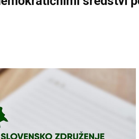
edemokratičnimi sredstvi p