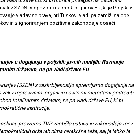
a vladi države EU, ki bi morala prisegati na vladavino
sali v SZDN in opozorili na molk organov EU, ki je Poljski v
vanje vladavine prava, pri Tuskovi vladi pa zamiži na obe
kov in z ignoriranjem pozitivne zakonodaje doseči
rjev o dogajanju v poljskih javnih medijih: Ravnanje
itarnim državam, ne pa vladi države EU
narjev (SZDN) z zaskrbljenostjo spremljamo dogajanje na
želi z represivnimi organi in nasilnimi metodami podrediti
obno totalitarnim državam, ne pa vladi države EU, ki bi
mokratične institucije.
 poskusu prevzema TVP zaobšla ustavo in zakonodajo ter z
demokratičnih državah nima nikakršne teže, saj je lahko le