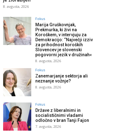
je zlorabljen
8. avgusta, 2026
Fokus
Marija Gruškovnjak,
Prekmurka, ki živi na
Koroškem, v intervjuju za
Demokracijo: “Največji izziv
za prihodnost koroških
Slovencev je slovenski
pogovorni jezik v družinah«
8. avgusta, 2026
Fokus
Zanemarjanje sektorja ali
neznanje vožnje?
8. avgusta, 2026
Fokus
Države z liberalnimi in
socialističnimi vladami
odločno v bran Tanji Fajon
7. avgusta, 2026