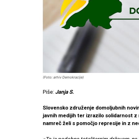
(Foto: arhiv Demokracije)
Piše:
Janja S.
Slovensko združenje domoljubnih novina
javnih medijih ter izrazilo solidarnost z
namreč želi s pomočjo represije in z n