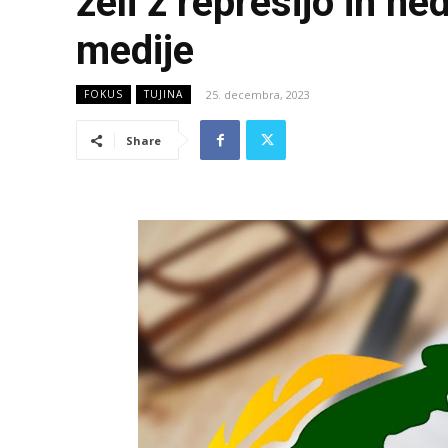
želi z represijo in n
medije
25. decembra, 2023
FOKUS
TUJINA
Share