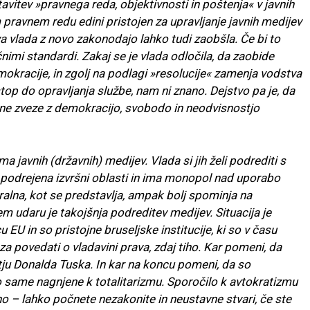
avitev »pravnega reda, objektivnosti in poštenja« v javnih
 pravnem redu edini pristojen za upravljanje javnih medijev
va vlada z novo zakonodajo lahko tudi zaobšla. Če bi to
čnimi standardi. Zakaj se je vlada odločila, da zaobide
okracije, in zgolj na podlagi »resolucije« zamenja vodstva
top do opravljanja službe, nam ni znano. Dejstvo pa je, da
ne zveze z demokracijo, svobodo in neodvisnostjo
 javnih (državnih) medijev. Vlada si jih želi podrediti s
 je podrejena izvršni oblasti in ima monopol nad uporabo
eralna, kot se predstavlja, ampak bolj spominja na
em udaru je takojšnja podreditev medijev. Situacija je
EU in so pristojne bruseljske institucije, ki so v času
za povedati o vladavini prava, zdaj tiho. Kar pomeni, da
ju Donalda Tuska. In kar na koncu pomeni, da so
o same nagnjene k totalitarizmu. Sporočilo k avtokratizmu
o – lahko počnete nezakonite in neustavne stvari, če ste