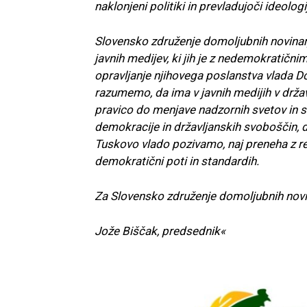
naklonjeni politiki in prevladujoči ideologi
Slovensko združenje domoljubnih novinar
javnih medijev, ki jih je z nedemokratičn
opravljanje njihovega poslanstva vlada 
razumemo, da ima v javnih medijih v državni
pravico do menjave nadzornih svetov in 
demokracije in državljanskih svoboščin, 
Tuskovo vlado pozivamo, naj preneha z re
demokratični poti in standardih.
Za Slovensko združenje domoljubnih novi
Jože Biščak, predsednik«