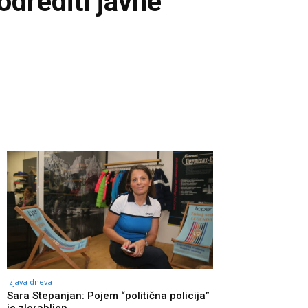
odrediti javne
Izjava dneva
Sara Stepanjan: Pojem “politična policija”