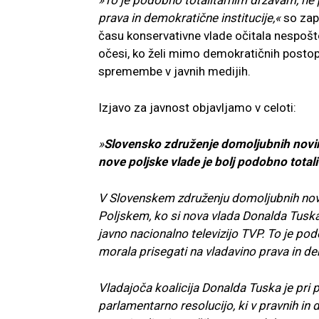
»To je podobno totalitarnim državam, ne p
prava in demokratične institucije,«
so zapi
času konservativne vlade očitala nespošto
očesi, ko želi mimo demokratičnih postop
spremembe v javnih medijih.
Izjavo za javnost objavljamo v celoti:
»
Slovensko združenje domoljubnih novina
nove poljske vlade je bolj podobno total
V Slovenskem združenju domoljubnih novi
Poljskem, ko si nova vlada Donalda Tuska 
javno nacionalno televizijo TVP. To je pod
morala prisegati na vladavino prava in de
Vladajoča koalicija Donalda Tuska je pri
parlamentarno resolucijo, ki v pravnih in 