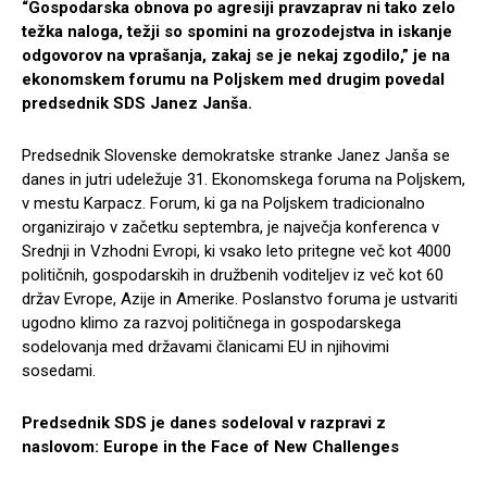
“Gospodarska obnova po agresiji pravzaprav ni tako zelo
težka naloga, težji so spomini na grozodejstva in iskanje
odgovorov na vprašanja, zakaj se je nekaj zgodilo,” je na
ekonomskem forumu na Poljskem med drugim povedal
predsednik SDS Janez Janša.
Predsednik Slovenske demokratske stranke Janez Janša se
danes in jutri udeležuje 31. Ekonomskega foruma na Poljskem,
v mestu Karpacz. Forum, ki ga na Poljskem tradicionalno
organizirajo v začetku septembra, je največja konferenca v
Srednji in Vzhodni Evropi, ki vsako leto pritegne več kot 4000
političnih, gospodarskih in družbenih voditeljev iz več kot 60
držav Evrope, Azije in Amerike. Poslanstvo foruma je ustvariti
ugodno klimo za razvoj političnega in gospodarskega
sodelovanja med državami članicami EU in njihovimi
sosedami.
Predsednik SDS je danes sodeloval v razpravi z
naslovom: Europe in the Face of New Challenges