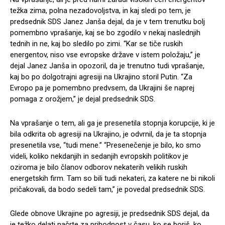
težka zima, polna nezadovoljstva, in kaj sledi po tem, je
predsednik SDS Janez Janša dejal, da je v tem trenutku bolj
pomembno vprašanje, kaj se bo zgodilo v nekaj naslednjih
tednih in ne, kaj bo sledilo po zimi. “Kar se tiče ruskih
energentov, niso vse evropske države v istem položaju,” je
dejal Janez Janša in opozoril, da je trenutno tudi vprašanje,
kaj bo po dolgotrajni agresiji na Ukrajino storil Putin. “Za
Evropo pa je pomembno predvsem, da Ukrajini še naprej
pomaga z orožjem,” je dejal predsednik SDS.
Na vprašanje o tem, ali ga je presenetila stopnja korupcije, ki je
bila odkrita ob agresiji na Ukrajino, je odvrnil, da je ta stopnja
presenetila vse, “tudi mene.” “Presenečenje je bilo, ko smo
videli, koliko nekdanjih in sedanjih evropskih politikov je
oziroma je bilo članov odborov nekaterih velikih ruskih
energetskih firm. Tam so bili tudi nekateri, za katere ne bi nikoli
pričakovali, da bodo sedeli tam,” je povedal predsednik SDS.
Glede obnove Ukrajine po agresiji, je predsednik SDS dejal, da
je težko delati načrte za prihodnost v času, ko se boriš, ko