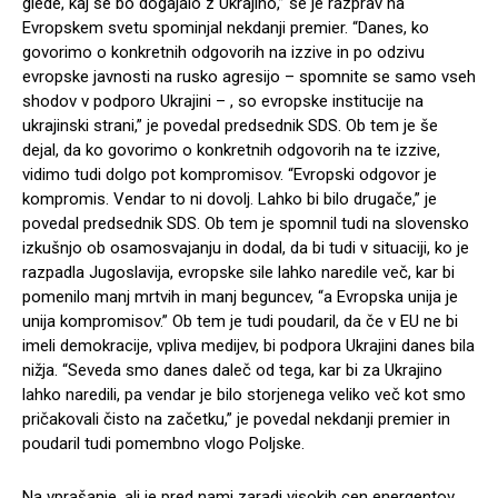
glede, kaj se bo dogajalo z Ukrajino,” se je razprav na
Evropskem svetu spominjal nekdanji premier. “Danes, ko
govorimo o konkretnih odgovorih na izzive in po odzivu
evropske javnosti na rusko agresijo – spomnite se samo vseh
shodov v podporo Ukrajini – , so evropske institucije na
ukrajinski strani,” je povedal predsednik SDS. Ob tem je še
dejal, da ko govorimo o konkretnih odgovorih na te izzive,
vidimo tudi dolgo pot kompromisov. “Evropski odgovor je
kompromis. Vendar to ni dovolj. Lahko bi bilo drugače,” je
povedal predsednik SDS. Ob tem je spomnil tudi na slovensko
izkušnjo ob osamosvajanju in dodal, da bi tudi v situaciji, ko je
razpadla Jugoslavija, evropske sile lahko naredile več, kar bi
pomenilo manj mrtvih in manj beguncev, “a Evropska unija je
unija kompromisov.” Ob tem je tudi poudaril, da če v EU ne bi
imeli demokracije, vpliva medijev, bi podpora Ukrajini danes bila
nižja. “Seveda smo danes daleč od tega, kar bi za Ukrajino
lahko naredili, pa vendar je bilo storjenega veliko več kot smo
pričakovali čisto na začetku,” je povedal nekdanji premier in
poudaril tudi pomembno vlogo Poljske.
Na vprašanje, ali je pred nami zaradi visokih cen energentov