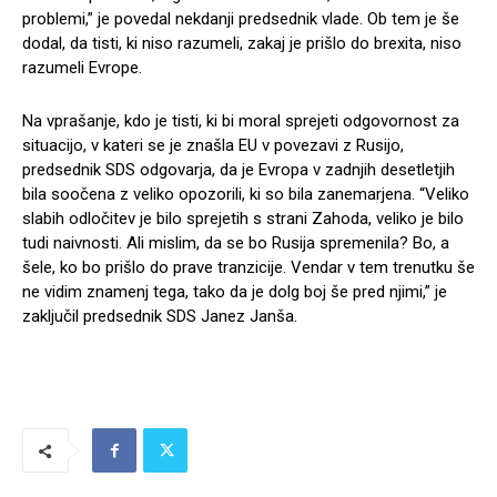
problemi,” je povedal nekdanji predsednik vlade. Ob tem je še
dodal, da tisti, ki niso razumeli, zakaj je prišlo do brexita, niso
razumeli Evrope.
Na vprašanje, kdo je tisti, ki bi moral sprejeti odgovornost za
situacijo, v kateri se je znašla EU v povezavi z Rusijo,
predsednik SDS odgovarja, da je Evropa v zadnjih desetletjih
bila soočena z veliko opozorili, ki so bila zanemarjena. “Veliko
slabih odločitev je bilo sprejetih s strani Zahoda, veliko je bilo
tudi naivnosti. Ali mislim, da se bo Rusija spremenila? Bo, a
šele, ko bo prišlo do prave tranzicije. Vendar v tem trenutku še
ne vidim znamenj tega, tako da je dolg boj še pred njimi,” je
zaključil predsednik SDS Janez Janša.