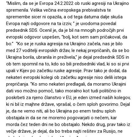
“Mislim, da se je Evropa 24.2.2022 ob ruski agresiji na Ukrajino
spremenila. Velika večina evropskega prebivalstva te
spremembe sicer ni opazila, a od tega datuma dalje skuša
Evropa najti odgovore na ta izziv, ” je uvodoma povedal
predsednik SDS. Ocenil je, da je bil na mnogih področjih prvi
evropski odgovor uspešen, “bolj, kot sem sam pričakoval, da
bo.” “Ko se je ruska agresija na Ukrajino začela, nas je bilo
med 27 voditelji evropskih držav, le nekaj prepričanih, da se bo
Ukrajina borila, ubranila in preživela,” je dejal predsednik SDS in
ob tem spomnil na to, kdo so bili predsedniki vlad, ki so si prvi
upali v Kijev po začetku ruske agresije. Prav tako je dodal, da
nekateri evropski kolegi ob začetku agresije niso delili istega
prepričanja. “Ko smo nekateri predlagali, da moramo Ukrajini
dati vso možno pomoč, tako moralno kot tudi politično in
poskrbeti za njeno članstvo v EU, je eden izmed naših kolegov,
ki ni bil iz majhne države, vprašal, o čem sploh govorimo. Dejal
je, da ne vemo niti, ali bo Ukrajina po enem tednu sploh
obstajala in da se ne moremo pogovarjati o nečem, kar
morda čez teden dni ne bo obstajalo. Nekdo drug, prav tako iz
večje države, je dejal, da bo treba najti rešitev za Rusijo, ne