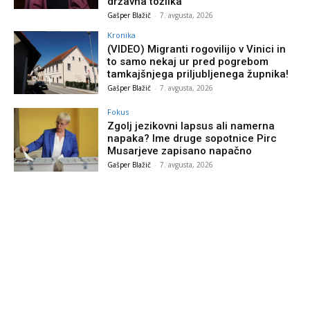
državna tožilka
Gašper Blažič
-
7. avgusta, 2026
Kronika
(VIDEO) Migranti rogovilijo v Vinici in
to samo nekaj ur pred pogrebom
tamkajšnjega priljubljenega župnika!
Gašper Blažič
-
7. avgusta, 2026
Fokus
Zgolj jezikovni lapsus ali namerna
napaka? Ime druge sopotnice Pirc
Musarjeve zapisano napačno
Gašper Blažič
-
7. avgusta, 2026