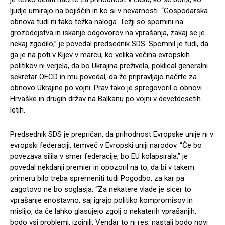
ljudje umirajo na bojiščih in ko si v nevarnosti. “Gospodarska
obnova tudi ni tako težka naloga. Težji so spomini na
grozodejstva in iskanje odgovorov na vprašanja, zakaj se je
nekaj zgodilo,” je povedal predsednik SDS. Spomnil je tudi, da
ga je na poti v Kijev v marcu, ko velika večina evropskih
politikov ni verjela, da bo Ukrajina preživela, poklical generalni
sekretar OECD in mu povedal, da že pripravljajo načrte za
obnovo Ukrajine po vojni. Prav tako je spregovoril o obnovi
Hrvaške in drugih držav na Balkanu po vojni v devetdesetih
letih.
Predsednik SDS je prepričan, da prihodnost Evropske unije ni v
evropski federaciji, temveč v Evropski uniji narodov. “Če bo
povezava silila v smer federacije, bo EU kolapsirala,” je
povedal nekdanji premier in opozoril na to, da bi v takem
primeru bilo treba spremeniti tudi Pogodbo, za kar pa
zagotovo ne bo soglasja. “Za nekatere vlade je sicer to
vprašanje enostavno, saj igrajo politiko kompromisov in
mislijo, da če lahko glasujejo zgolj o nekaterih vprašanjih,
bodo vsi problemi, izginili. Vendar to ni res, nastali bodo novi