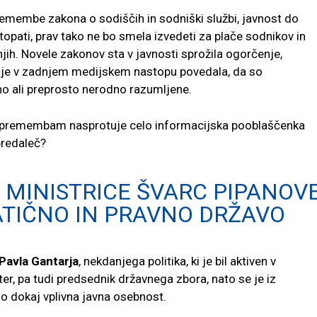
remembe zakona o sodiščih in sodniški službi, javnost do
ati, prav tako ne bo smela izvedeti za plače sodnikov in
njih. Novele zakonov sta v javnosti sprožila ogorčenje,
 je v zadnjem medijskem nastopu povedala, da so
 ali preprosto nerodno razumljene.
 spremembam nasprotuje celo informacijska pooblaščenka
 predaleč?
 MINISTRICE ŠVARC PIPANOV
TIČNO IN PRAVNO DRŽAVO
Pavla Gantarja
, nekdanjega politika, ki je bil aktiven v
ter, pa tudi predsednik državnega zbora, nato se je iz
no dokaj vplivna javna osebnost.