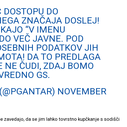
C DOSTOPU DO
NEGA ZNAČAJA DOSLEJ!
REKAJO “V IMENU
ODO VEČ JAVNE. POD
OSEBNIH PODATKOV JIH
AMOTA! DA TO PREDLAGA
E NE ČUDI, ZDAJ BOMO
 VREDNO GS.
 (@PGANTAR)
NOVEMBER
ice zavedajo, da se jim lahko tovrstno kupčkanje s sodišči