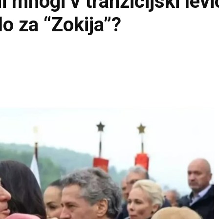
i mnogi v tranzicijski levi
lo za “Zokija”?