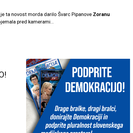
če je ta novost morda darilo Švarc Pipanove
Zoranu
 objemala pred kamerami…
O!