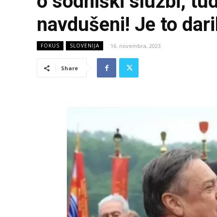
o sodniški službi, tud
navdušeni! Je to dari
16. novembra, 2023
FOKUS
SLOVENIJA
Share