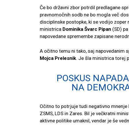
Če bo državni zbor potrdil predlagane sp
pravnomočnih sodb ne bo mogla več dostop
disciplinske postopke, ki se vodijo zoper 
ministrica
Dominika Švarc Pipan
(SD) pa
napovedane spremembe zapisane nerodno
A očitno temu ni tako, saj napovedanim
Mojca Prelesnik
. Je šla ministrica torej
POSKUS NAPADA
NA DEMOKRA
Očitno to potrjuje tudi negativno mnenje
ZSMS, LDS in Zares. Bil je večkratni minis
aktivne politike umaknil, vendar je še ved