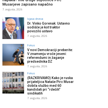
napaka? Ime druge sopotnice Pirc
Musarjeve zapisano napačno
7. avgusta, 2026
Izjava dneva
Dr. Vinko Gorenak: Ustavno
sodišče je kot traktor
povozilo ustavo
7. avgusta, 2026
Fokus
V novi Demokraciji preberite:
V znamenju vroče jeseni:
referendumi in žaganje
predsednika DZ
7. avgusta, 2026
Fokus
(RAZKRIVAMO) Kako je ruska
prijateljica Nataše Pirc Musar
dobila službo med 60
kandidati pri “rdečih”
sindikatih
7. avgusta, 2026