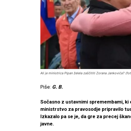
Ali je ministrica Pipan želela zaščititi Zorana Jankovića? (f
Piše:
G. B.
Sočasno z ustavnimi spremembami, ki 
ministrstvo za pravosodje pripravilo tu
Izkazalo pa se je, da gre za precej šk
javne.