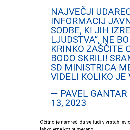
NAJVEČJI UDARE
INFORMACIJ JAV
SODBE, KI JIH IZ
LJUDSTVA”, NE B
KRINKO ZAŠČITE 
BODO SKRILI! SR
SD MINISTRICA M
VIDELI KOLIKO JE
— PAVEL GANTAR
13, 2023
Očitno je namreč, da se tudi v vrstah lev
lahko vrne kot bumerang.