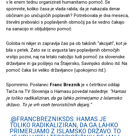
v le enem tednu organizirati humanitarno pomoč. Se
spomnite, koliko časa je vlada rabila, da je nakazala denar
občinam po uničujočih poplavah? Potrebovala je dva meseca,
številni prebivalci s poplavljenih območij pa še vedno čakajo
na sanacijo in obljubljeno pomoč.
Goloba ni nikjer in zapravlja čas pa ob takšnih “akcijah”, kot je
bila v petek. Zato se iz avgusta lani poplavljenih območjih
vrstijo pozivi, naj na letalo naložijo tudi pomoč za slovenske
državljane in ga pošljejo na Štajersko, Savinjsko dolino itd. Na
pomoč čaka še veliko državljanov (upokojenci itd.).
Spomnimo. Poslanec
Franc Breznik
je v četrtkovi oddaji
Tarča na TV Slovenija o Hamasu povedal naslednje:
“Hamas
je toliko radikaliziran, da ga lahko primerjamo z Islamsko
državo. To je vrh vseh terorističnih dejanj.”
.
@FRANCBREZNIKSDS
: HAMAS JE
TOLIKO RADIKALIZIRAN, DA GA LAHKO
PRIMERJAMO Z ISLAMSKO DRŽAVO. TO