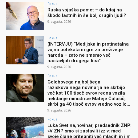
Fokus
Ruska vojaška pamet – do kdaj na
škodo lastnih in še bolj drugih ljudi?
9. avgusta, 2026
Fokus
(INTERVJU) “Medijska in protinatalna
vojna potekata in gre za preživetje
naroda – zato ne smemo več
nastavljati drugega lica”
9. avgusta, 2026
Fokus
Golobovega najboljšega
raziskovalnega novinarja ne skrbijo
več kot 100 tisoč evrov redna vozila
nekdanje ministrice Mateje Čalušič,
skrbi ga 40 tisoč evrov vredno vozilo...
9. avgusta, 2026
Fokus
Luka Svetina,novinar, predsednik ZNP:
»V ZNP smo si zastavili izziv: med
svoje člane pritegniti več mladih in jim