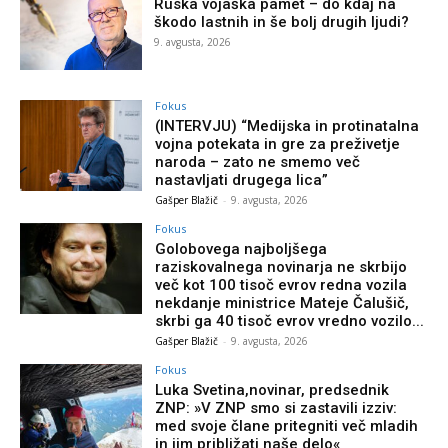
Ruska vojaška pamet – do kdaj na
škodo lastnih in še bolj drugih ljudi?
9. avgusta, 2026
Fokus
(INTERVJU) “Medijska in protinatalna
vojna potekata in gre za preživetje
naroda – zato ne smemo več
nastavljati drugega lica”
Gašper Blažič
-
9. avgusta, 2026
Fokus
Golobovega najboljšega
raziskovalnega novinarja ne skrbijo
več kot 100 tisoč evrov redna vozila
nekdanje ministrice Mateje Čalušič,
skrbi ga 40 tisoč evrov vredno vozilo...
Gašper Blažič
-
9. avgusta, 2026
Fokus
Luka Svetina,novinar, predsednik
ZNP: »V ZNP smo si zastavili izziv:
med svoje člane pritegniti več mladih
in jim približati naše delo«