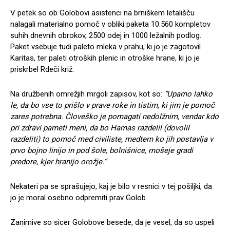
V petek so ob Golobovi asistenci na brniškem letališču
nalagali materialno pomoč v obliki paketa 10.560 kompletov
suhih dnevnih obrokov, 2500 odej in 1000 ležalnih podlog.
Paket vsebuje tudi paleto mleka v prahu, ki jo je zagotovil
Karitas, ter paleti otroških plenic in otroške hrane, ki jo je
priskrbel Rdeči križ.
Na družbenih omrežjih mrgoli zapisov, kot so:
“Upamo lahko
le, da bo vse to prišlo v prave roke in tistim, ki jim je pomoč
zares potrebna. Človeško je pomagati nedolžnim, vendar kdo
pri zdravi pameti meni, da bo Hamas razdelil (dovolil
razdeliti) to pomoč med civiliste, medtem ko jih postavlja v
prvo bojno linijo in pod šole, bolnišnice, mošeje gradi
predore, kjer hranijo orožje.”
Nekateri pa se sprašujejo, kaj je bilo v resnici v tej pošiljki, da
jo je moral osebno odpremiti prav Golob.
Zanimive so sicer Golobove besede, da je vesel, da so uspeli