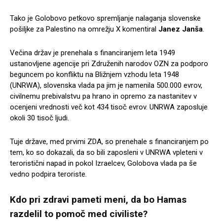
Tako je Golobovo petkovo spremljanje nalaganja slovenske
pošiljke za Palestino na omrežju X komentiral
Janez Janša
.
Večina držav je prenehala s financiranjem leta 1949
ustanovljene agencije pri Združenih narodov OZN za podporo
beguncem po konfliktu na Bližnjem vzhodu leta 1948
(UNRWA), slovenska vlada pa jim je namenila 500.000 evrov,
civilnemu prebivalstvu pa hrano in opremo za nastanitev v
ocenjeni vrednosti več kot 434 tisoč evrov. UNRWA zaposluje
okoli 30 tisoč ljudi.
Tuje države, med prvimi ZDA, so prenehale s financiranjem po
tem, ko so dokazali, da so bili zaposleni v UNRWA vpleteni v
teroristični napad in pokol Izraelcev, Golobova vlada pa še
vedno podpira teroriste.
Kdo pri zdravi pameti meni, da bo Hamas
razdelil to pomoč med civiliste?