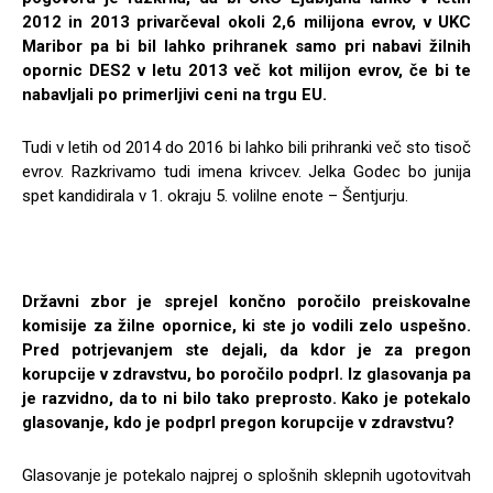
2012 in 2013 privarčeval okoli 2,6 milijona evrov, v UKC
Maribor pa bi bil lahko prihranek samo pri nabavi žilnih
opornic DES2 v letu 2013 več kot milijon evrov, če bi te
nabavljali po primerljivi ceni na trgu EU.
Tudi v letih od 2014 do 2016 bi lahko bili prihranki več sto tisoč
evrov. Razkrivamo tudi imena krivcev. Jelka Godec bo junija
spet kandidirala v 1. okraju 5. volilne enote – Šentjurju.
Državni zbor je sprejel končno poročilo preiskovalne
komisije za žilne opornice, ki ste jo vodili zelo uspešno.
Pred potrjevanjem ste dejali, da kdor je za pregon
korupcije v zdravstvu, bo poročilo podprl. Iz glasovanja pa
je razvidno, da to ni bilo tako preprosto. Kako je potekalo
glasovanje, kdo je podprl pregon korupcije v zdravstvu?
Glasovanje je potekalo najprej o splošnih sklepnih ugotovitvah