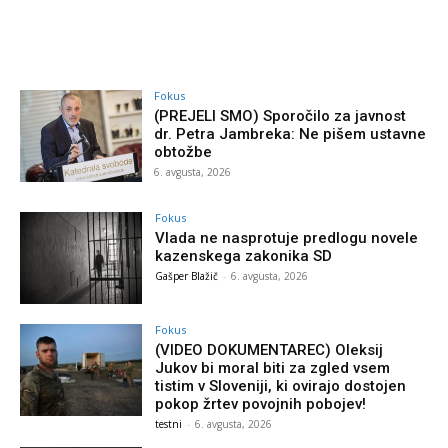
Fokus
(PREJELI SMO) Sporočilo za javnost
dr. Petra Jambreka: Ne pišem ustavne
obtožbe
6. avgusta, 2026
Fokus
Vlada ne nasprotuje predlogu novele
kazenskega zakonika SD
Gašper Blažič
-
6. avgusta, 2026
Fokus
(VIDEO DOKUMENTAREC) Oleksij
Jukov bi moral biti za zgled vsem
tistim v Sloveniji, ki ovirajo dostojen
pokop žrtev povojnih pobojev!
testni
-
6. avgusta, 2026