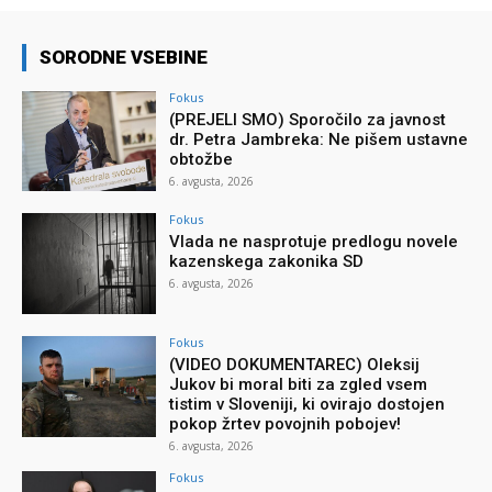
SORODNE VSEBINE
Fokus
(PREJELI SMO) Sporočilo za javnost
dr. Petra Jambreka: Ne pišem ustavne
obtožbe
6. avgusta, 2026
Fokus
Vlada ne nasprotuje predlogu novele
kazenskega zakonika SD
6. avgusta, 2026
Fokus
(VIDEO DOKUMENTAREC) Oleksij
Jukov bi moral biti za zgled vsem
tistim v Sloveniji, ki ovirajo dostojen
pokop žrtev povojnih pobojev!
6. avgusta, 2026
Fokus