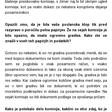
blatenje preiskovalne komisije, s čimer naj bi bil okrnjen ugled
komisije, kot pa realni dokazi za nekatera koruptivna dejanja
posameznikov.
Opazili smo, da je bila vaša poslanska klop tik pred
razpravo o poročilu polna papirjev. Že na sejah komisije je
bilo opazno, da imate ogromno gradiva. Kako ste se
znašli v vseh teh papirjih in podatkih?
Gotovo so nekateri, ki so mi gradiva posredovali, menili, da se
med kopico dokumentov ne bom znašla. Toda zelo podrobno
sem se poglobila v vsak posamezni račun, v vsako
posamezno dobavnico in tako za skoraj vsak stent oziroma
žilno opornico vem, kaj se je z njo dogajalo. Da, gradiva je bilo
res veliko. Kar zadeva ogromne količine gradiva med sejo, pa
so v tem gradivu bili vsi dokumenti, ki so potrebni za
morebitno podkrepitev in dokaz za posamezne navedbe. Na
sejah komisije so bili dokumenti podlaga za vprašanja pričam.
Kako je potekalo delo komisije, kakšni so vtisi zdaj, ko je