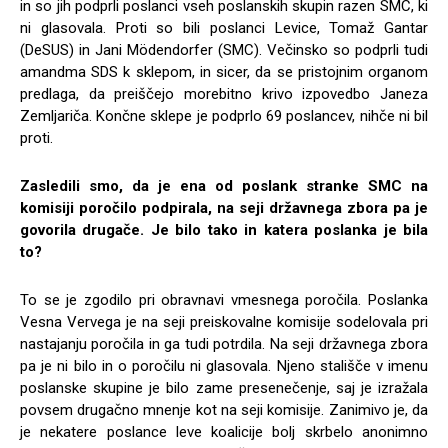
in so jih podprli poslanci vseh poslanskih skupin razen SMC, ki
ni glasovala. Proti so bili poslanci Levice, Tomaž Gantar
(DeSUS) in Jani Mödendorfer (SMC). Večinsko so podprli tudi
amandma SDS k sklepom, in sicer, da se pristojnim organom
predlaga, da preiščejo morebitno krivo izpovedbo Janeza
Zemljariča. Končne sklepe je podprlo 69 poslancev, nihče ni bil
proti.
Zasledili smo, da je ena od poslank stranke SMC na
komisiji poročilo podpirala, na seji državnega zbora pa je
govorila drugače. Je bilo tako in katera poslanka je bila
to?
To se je zgodilo pri obravnavi vmesnega poročila. Poslanka
Vesna Vervega je na seji preiskovalne komisije sodelovala pri
nastajanju poročila in ga tudi potrdila. Na seji državnega zbora
pa je ni bilo in o poročilu ni glasovala. Njeno stališče v imenu
poslanske skupine je bilo zame presenečenje, saj je izražala
povsem drugačno mnenje kot na seji komisije. Zanimivo je, da
je nekatere poslance leve koalicije bolj skrbelo anonimno