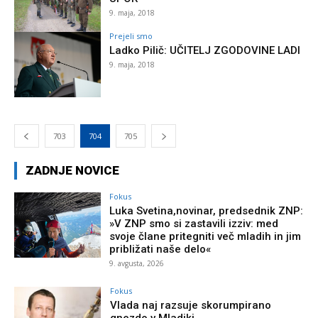
9. maja, 2018
Prejeli smo
Ladko Pilič: UČITELJ ZGODOVINE LADI
9. maja, 2018
703
704
705
ZADNJE NOVICE
Fokus
Luka Svetina,novinar, predsednik ZNP:
»V ZNP smo si zastavili izziv: med
svoje člane pritegniti več mladih in jim
približati naše delo«
9. avgusta, 2026
Fokus
Vlada naj razsuje skorumpirano