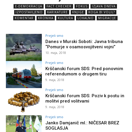
E-DEMOKRACIJA
FACT CHECKER
FOKUS
IZJAVA DNEVA
IZPOSTAVLJENO
KARIKATURE
KNJIGE
KOGA BI VOLIL?
KOMENTAR
KRONIKA
KULTURA
LOKALNO
MIGRACIJE
Prejeli smo
Danes v Murski Soboti: Javna tribuna
“Pomurje v osamosvojitveni vojni”
10. maja, 2018
Prejeli smo
Krščanski forum SDS: Pred ponovnim
referendumom o drugem tiru
9. maja, 2018
Prejeli smo
Krščanski forum SDS: Poziv k postu in
molitvi pred volitvami
9. maja, 2018
Prejeli smo
Janko Damjanič ml.: NIČESAR BREZ
SOGLASJA