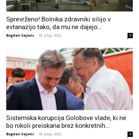
Sprevrženo! Bolnika zdravniki silijo v
evtanazijo tako, da mu ne dajejo...
Bogdan Sajovic
-
18. julija, 2026
0
Sistemska korupcija Golobove vlade, ki ne
bo nikoli preiskana brez konkretnih...
Bogdan Sajovic
-
18. julija, 2026
0