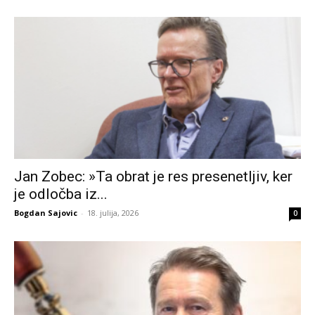
Jan Zobec: »Ta obrat je res presenetljiv, ker
je odločba iz...
Bogdan Sajovic
-
18. julija, 2026
0