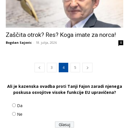
Zaščita otrok? Res? Koga imate za norca!
Bogdan Sajovic
-
18. julija, 2026
0
3
4
5
Ali je kazenska ovadba proti Tanji Fajon zaradi njenega
poskusa osvojitve visoke funkcije EU upravičena?
Da
Ne