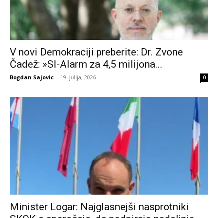
V novi Demokraciji preberite: Dr. Zvone
Čadež: »SI-Alarm za 4,5 milijona...
Bogdan Sajovic
-
19. julija, 2026
0
Minister Logar: Najglasnejši nasprotniki