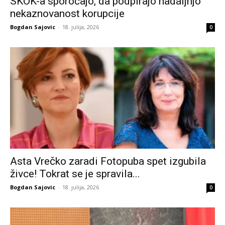
SKOK-a sporočajo, da podpirajo nadaljnjo
nekaznovanost korupcije
Bogdan Sajovic
-
18. julija, 2026
0
Asta Vrečko zaradi Fotopuba spet izgubila
živce! Tokrat se je spravila...
Bogdan Sajovic
-
18. julija, 2026
0