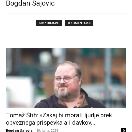
Bogdan Sajovic
6387 OBJAVE
0 KOMENTARJI
Tomaž Štih: »Zakaj bi morali ljudje prek
obveznega prispevka ali davkov...
Bogdan Sajovic
-
19. julija, 2026
0