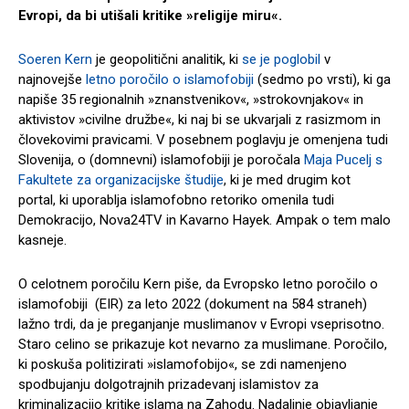
Evropi, da bi utišali kritike »religije miru«.
Soeren Kern
je geopolitični analitik, ki
se je poglobil
v
najnovejše
letno poročilo o islamofobiji
(sedmo po vrsti), ki ga
napiše 35 regionalnih »znanstvenikov«, »strokovnjakov« in
aktivistov »civilne družbe«, ki naj bi se ukvarjali z rasizmom in
človekovimi pravicami. V posebnem poglavju je omenjena tudi
Slovenija, o (domnevni) islamofobiji je poročala
Maja Pucelj s
Fakultete za organizacijske študije
, ki je med drugim kot
portal, ki uporablja islamofobno retoriko omenila tudi
Demokracijo, Nova24TV in Kavarno Hayek. Ampak o tem malo
kasneje.
O celotnem poročilu Kern piše, da Evropsko letno poročilo o
islamofobiji (EIR) za leto 2022 (dokument na 584 straneh)
lažno trdi, da je preganjanje muslimanov v Evropi vseprisotno.
Staro celino se prikazuje kot nevarno za muslimane. Poročilo,
ki poskuša politizirati »islamofobijo«, se zdi namenjeno
spodbujanju dolgotrajnih prizadevanj islamistov za
kriminalizacijo kritike islama na Zahodu. Nadaljnje objavljanje