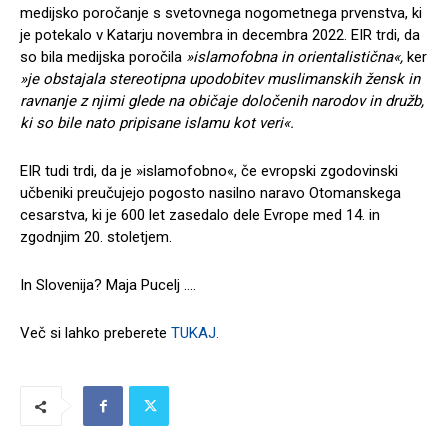
medijsko poročanje s svetovnega nogometnega prvenstva, ki
je potekalo v Katarju novembra in decembra 2022. EIR trdi, da
so bila medijska poročila
»islamofobna in orientalistična«,
ker
»je obstajala stereotipna upodobitev muslimanskih žensk in
ravnanje z njimi glede na običaje določenih narodov in družb,
ki so bile nato pripisane islamu kot veri«.
EIR tudi trdi, da je »islamofobno«, če evropski zgodovinski
učbeniki preučujejo pogosto nasilno naravo Otomanskega
cesarstva, ki je 600 let zasedalo dele Evrope med 14. in
zgodnjim 20. stoletjem.
In Slovenija? Maja Pucelj ….
Več si lahko preberete
TUKAJ.