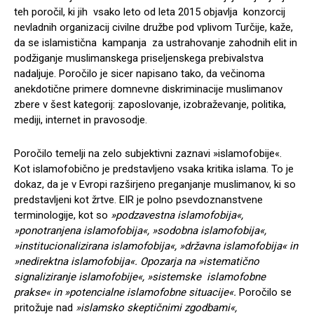
teh poročil, ki jih vsako leto od leta 2015 objavlja konzorcij
nevladnih organizacij civilne družbe pod vplivom Turčije, kaže,
da se islamistična kampanja za ustrahovanje zahodnih elit in
podžiganje muslimanskega priseljenskega prebivalstva
nadaljuje. Poročilo je sicer napisano tako, da večinoma
anekdotične primere domnevne diskriminacije muslimanov
zbere v šest kategorij: zaposlovanje, izobraževanje, politika,
mediji, internet in pravosodje.
Poročilo temelji na zelo subjektivni zaznavi »islamofobije«.
Kot islamofobično je predstavljeno vsaka kritika islama. To je
dokaz, da je v Evropi razširjeno preganjanje muslimanov, ki so
predstavljeni kot žrtve. EIR je polno psevdoznanstvene
terminologije, kot so
»podzavestna islamofobija«,
»ponotranjena islamofobija«, »sodobna islamofobija«,
»institucionalizirana islamofobija«, »državna islamofobija« in
»nedirektna islamofobija«. Opozarja na »istematično
signaliziranje islamofobije«, »sistemske islamofobne
prakse« in »potencialne islamofobne situacije«.
Poročilo se
pritožuje nad
»islamsko skeptičnimi zgodbami«,