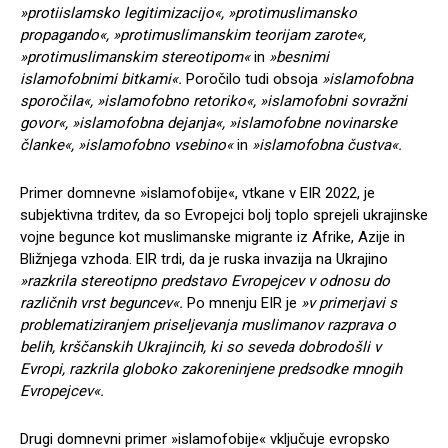
»protiislamsko legitimizacijo«, »protimuslimansko
propagando«, »protimuslimanskim teorijam zarote«,
»protimuslimanskim stereotipom«
in
»besnimi
islamofobnimi bitkami«.
Poročilo tudi obsoja
»islamofobna
sporočila«, »islamofobno retoriko«, »islamofobni sovražni
govor«, »islamofobna dejanja«, »islamofobne novinarske
članke«, »islamofobno vsebino«
in
»islamofobna čustva«.
Primer domnevne »islamofobije«, vtkane v EIR 2022, je
subjektivna trditev, da so Evropejci bolj toplo sprejeli ukrajinske
vojne begunce kot muslimanske migrante iz Afrike, Azije in
Bližnjega vzhoda. EIR trdi, da je ruska invazija na Ukrajino
»razkrila stereotipno predstavo Evropejcev v odnosu do
različnih vrst beguncev«.
Po mnenju EIR je
»v primerjavi s
problematiziranjem priseljevanja muslimanov razprava o
belih, krščanskih Ukrajincih, ki so seveda dobrodošli v
Evropi, razkrila globoko zakoreninjene predsodke mnogih
Evropejcev«.
Drugi domnevni primer »islamofobije« vključuje evropsko