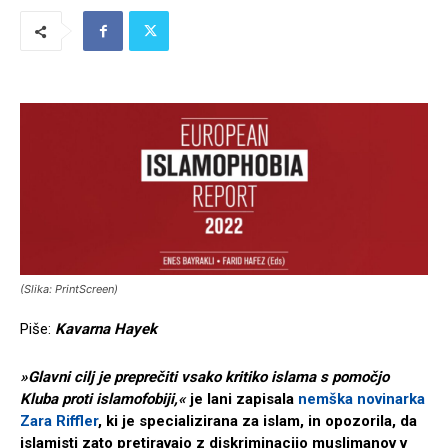
(Slika: PrintScreen)
Piše:
Kavarna Hayek
»Glavni cilj je preprečiti vsako kritiko islama s pomočjo
Kluba proti islamofobiji,«
je lani zapisala
nemška novinarka
Zara Riffler
, ki je specializirana za islam, in opozorila, da
islamisti zato pretiravajo z diskriminacijo muslimanov v