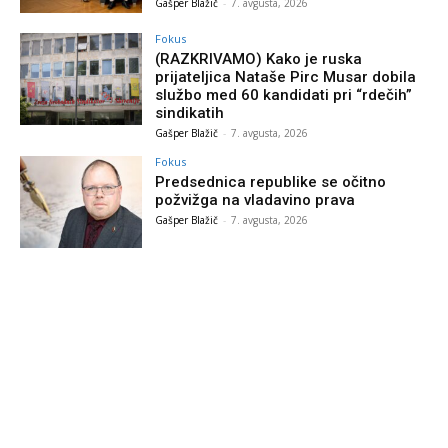
Gašper Blažič
-
7. avgusta, 2026
Fokus
(RAZKRIVAMO) Kako je ruska
prijateljica Nataše Pirc Musar dobila
službo med 60 kandidati pri “rdečih”
sindikatih
Gašper Blažič
-
7. avgusta, 2026
Fokus
Predsednica republike se očitno
požvižga na vladavino prava
Gašper Blažič
-
7. avgusta, 2026