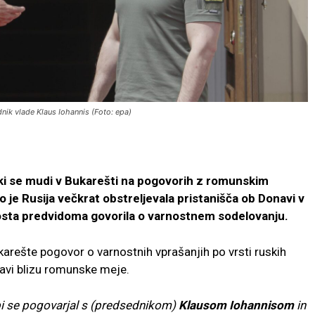
nik vlade Klaus Iohannis (Foto: epa)
ki se mudi v Bukarešti na pogovorih z romunskim
e Rusija večkrat obstreljevala pristanišča ob Donavi v
bosta predvidoma govorila o varnostnem sodelovanju.
ukarešte pogovor o varnostnih vprašanjih po vrsti ruskih
avi blizu romunske meje.
bi se pogovarjal s (predsednikom)
Klausom Iohannisom
in