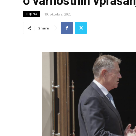
o varnostnih vprašan
10. oktobra, 2023
TUJINA
Share