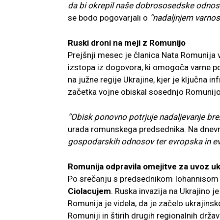
da bi okrepil naše dobrososedske odnos
se bodo pogovarjali o
“nadaljnjem varno
Ruski droni na meji z Romunijo
Prejšnji mesec je članica Nata Romunija v
izstopa iz dogovora, ki omogoča varne po
na južne regije Ukrajine, kjer je ključna in
začetka vojne obiskal sosednjo Romunijo, k
“Obisk ponovno potrjuje nadaljevanje bre
urada romunskega predsednika. Na dne
gospodarskih odnosov ter evropska in evr
Romunija odpravila omejitve za uvoz uk
Po srečanju s predsednikom Iohannisom s
Ciolacujem
. Ruska invazija na Ukrajino 
Romunija je videla, da je začelo ukrajins
Romuniji in štirih drugih regionalnih držav