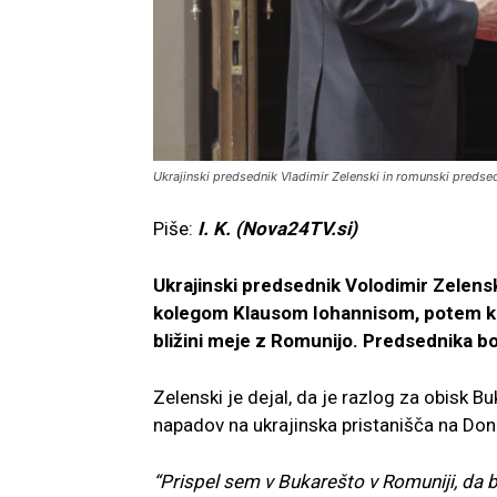
Ukrajinski predsednik Vladimir Zelenski in romunski predsed
Piše:
I. K. (Nova24TV.si)
Ukrajinski predsednik Volodimir Zelens
kolegom Klausom Iohannisom, potem ko j
bližini meje z Romunijo. Predsednika 
Zelenski je dejal, da je razlog za obisk B
napadov na ukrajinska pristanišča na Don
“Prispel sem v Bukarešto v Romuniji, da 