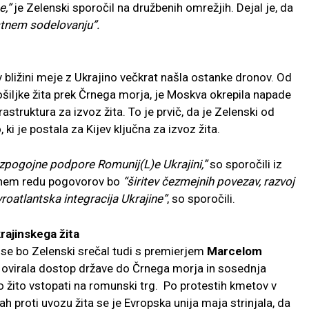
e,”
je Zelenski sporočil na družbenih omrežjih. Dejal je, da
stnem sodelovanju”.
 bližini meje z Ukrajino večkrat našla ostanke dronov. Od
šiljke žita prek Črnega morja, je Moskva okrepila napade
frastruktura za izvoz žita. To je prvič, da je Zelenski od
i je postala za Kijev ključna za izvoz žita.
zpogojne podpore Romunij(L)e Ukrajini,”
so sporočili iz
vnem redu pogovorov bo
“širitev čezmejnih povezav, razvoj
oatlantska integracija Ukrajine”
, so sporočili.
rajinskega žita
e bo Zelenski srečal tudi s premierjem
Marcelom
je ovirala dostop države do Črnega morja in sosednja
ko žito vstopati na romunski trg. Po protestih kmetov v
ah proti uvozu žita se je Evropska unija maja strinjala, da