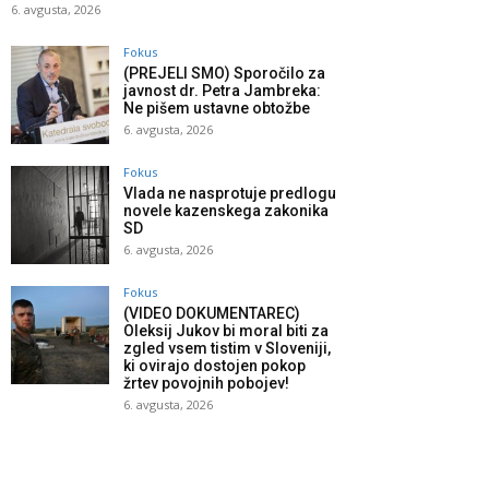
6. avgusta, 2026
Fokus
(PREJELI SMO) Sporočilo za
javnost dr. Petra Jambreka:
Ne pišem ustavne obtožbe
6. avgusta, 2026
Fokus
Vlada ne nasprotuje predlogu
novele kazenskega zakonika
SD
6. avgusta, 2026
Fokus
(VIDEO DOKUMENTAREC)
Oleksij Jukov bi moral biti za
zgled vsem tistim v Sloveniji,
ki ovirajo dostojen pokop
žrtev povojnih pobojev!
6. avgusta, 2026