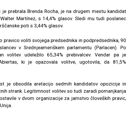
ki je prebrala Brenda Rocha, je na drugem mestu kandidat
 Walter Martínez, s 14,4% glasov. Sledi mu tudi poslanec
rščanske poti s 3,44% glasov.
o pravico voliti svojega predsednika in podpredsednika, 90
lancev v Srednjeameriškem parlamentu (Parlacen). Po
an volitev udeležilo 65,34% prebivalcev. Vendar pa je
Abiertas, ki je opazovala volitve, ugotovila, da 81,5%
st je obsodila aretacijo sedmih kandidatov opozicije in
tičnih strank. Legitimnost volitev so tudi zaradi pomanjkanja
ostavile v dvom organizacije za jamstvo človeških pravic,
Unija.