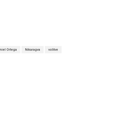
niel Ortega
Nikaragva
volitve