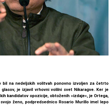
 bil na nedeljskih volitvah ponovno izvoljen za četrto
asov, je izjavil vrhovni volilni svet Nikaragve. Ker je
ih kandidatov opozicije, obtoženih »izdaje«, je Ortega,
s svojo ženo, podpredsednico Rosario Murillo imel lepo