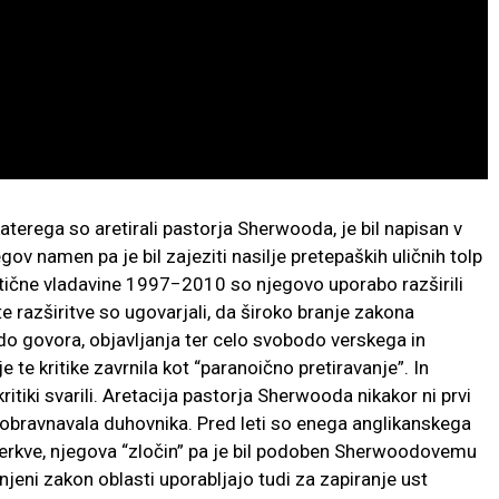
aterega so aretirali pastorja Sherwooda, je bil napisan v
gov namen pa je bil zajeziti nasilje pretepaških uličnih tolp
stične vladavine 1997−2010 so njegovo uporabo razširili
 te razširitve so ugovarjali, da široko branje zakona
o govora, objavljanja ter celo svobodo verskega in
e te kritike zavrnila kot “paranoično pretiravanje”. In
itiki svarili. Aretacija pastorja Sherwooda nikakor ni prvi
” obravnavala duhovnika. Pred leti so enega anglikanskega
e cerkve, njegova “zločin” pa je bil podoben Sherwoodovemu
njeni zakon oblasti uporabljajo tudi za zapiranje ust