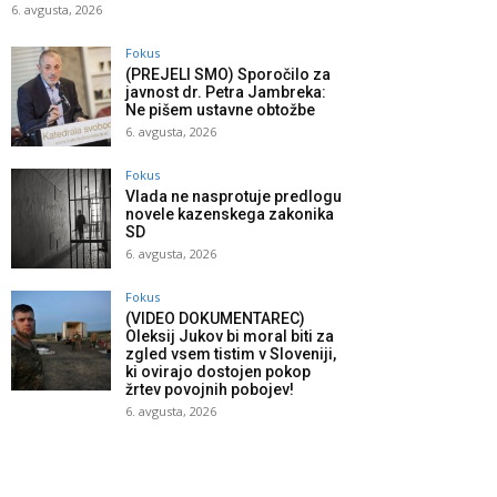
6. avgusta, 2026
Fokus
(PREJELI SMO) Sporočilo za
javnost dr. Petra Jambreka:
Ne pišem ustavne obtožbe
6. avgusta, 2026
Fokus
Vlada ne nasprotuje predlogu
novele kazenskega zakonika
SD
6. avgusta, 2026
Fokus
(VIDEO DOKUMENTAREC)
Oleksij Jukov bi moral biti za
zgled vsem tistim v Sloveniji,
ki ovirajo dostojen pokop
žrtev povojnih pobojev!
6. avgusta, 2026