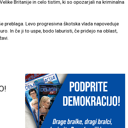
elike Britanije in celo tistim, ki so opozarjali na kriminalna
še preblaga. Levo progresivna škotska vlada napoveduje
o. In če ji to uspe, bodo laburisti, če pridejo na oblast,
žavi.
O!