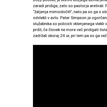
zaradi pridige, zato so pastorja aretirali
“žaljenja mimoidočih”, nato pa so ga s silo 
odvlekli v avto. Pater Simpson je ogorče
služabnika so policisti vklenjenega vlekli
prišli, če človek ne more več pridigati tist
zadržali skoraj 24 ur, pri tem pa so ga več