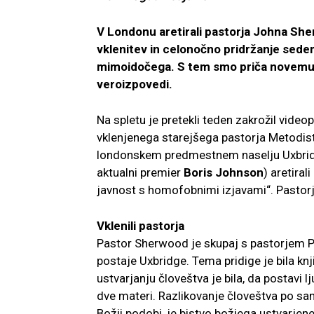
V Londonu aretirali pastorja Johna She
vklenitev in celonočno pridržanje sede
mimoidočega. S tem smo priča novemu 
veroizpovedi.
Na spletu je pretekli teden zakrožil video
vklenjenega starejšega pastorja Metodis
londonskem predmestnem naselju Uxbrid
aktualni premier
Boris Johnson
) aretira
javnost s homofobnimi izjavami“. Pastorja
Vklenili pastorja
Pastor Sherwood je skupaj s pastorjem Pe
postaje Uxbridge. Tema pridige je bila knj
ustvarjanju človeštva je bila, da postavi lj
dve materi. Razlikovanje človeštva po sa
Božji podobi, je bistvo božjega ustvarjeneg