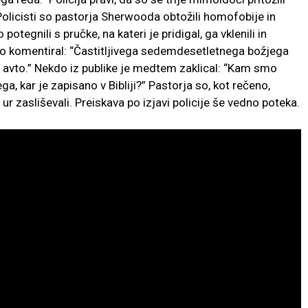
. Policisti so pastorja Sherwooda obtožili homofobije in
potegnili s pručke, na kateri je pridigal, ga vklenili in
no komentiral: “Častitljivega sedemdesetletnega božjega
 v avto.” Nekdo iz publike je medtem zaklical: “Kam smo
ega, kar je zapisano v Bibliji?” Pastorja so, kot rečeno,
 ur zasliševali. Preiskava po izjavi policije še vedno poteka.