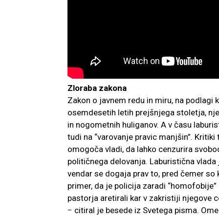
Zloraba zakona
Zakon o javnem redu in miru, na podlagi k
osemdesetih letih prejšnjega stoletja, nje
in nogometnih huliganov. A v času laburi
tudi na “varovanje pravic manjšin”. Kritiki
omogoča vladi, da lahko cenzurira svobod
političnega delovanja. Laburistična vlada j
vendar se dogaja prav to, pred čemer so kr
primer, da je policija zaradi “homofobije
pastorja aretirali kar v zakristiji njegov
− citiral je besede iz Svetega pisma. Ome