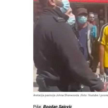
Aretacija pastorja Johna Sherwooda. (foto: Youtube / posne
Piše:
Bogdan Sajovic