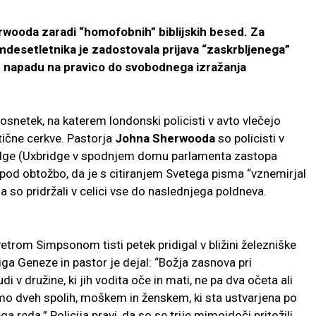
rwooda zaradi “homofobnih” biblijskih besed. Za
mdesetletnika je zadostovala prijava “zaskrbljenega”
napadu na pravico do svobodnega izražanja
posnetek, na katerem londonski policisti v avto vlečejo
tične cerkve. Pastorja
Johna Sherwooda
so policisti v
ge (Uxbridge v spodnjem domu parlamenta zastopa
li pod obtožbo, da je s citiranjem Svetega pisma “vznemirjal
 so pridržali v celici vse do naslednjega poldneva.
trom Simpsonom tisti petek pridigal v bližini železniške
iga Geneze in pastor je dejal: “Božja zasnova pri
udi v družine, ki jih vodita oče in mati, ne pa dva očeta ali
mo dveh spolih, moškem in ženskem, ki sta ustvarjena po
a reda.” Policija pravi, da so se trije mimoidoči pritožili