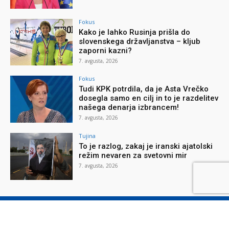
Fokus
Kako je lahko Rusinja prišla do
slovenskega državljanstva – kljub
zaporni kazni?
7. avgusta, 2026
Fokus
Tudi KPK potrdila, da je Asta Vrečko
dosegla samo en cilj in to je razdelitev
našega denarja izbrancem!
7. avgusta, 2026
Tujina
To je razlog, zakaj je iranski ajatolski
režim nevaren za svetovni mir
7. avgusta, 2026
O reviji
O podjetju
Splošni pogoji
Varstvo osebnih podatkov
Piškotki
Stik z nami
Oglaševanje
Naročilnica
Donacije