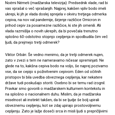
Noémi Németi (madžarska televizija): Predsednik vlade, rad bi
vas vprašal o več vprašanjih. Najprej, kakšen vpliv bodo imeli
ukrepi, ki jih je vlada doslej sprejela v okviru tretjega odmerka
cepiva, na nov val pandemije, širjenje različice Omicron in
prihod cepiv za posamezne različice, ki ste jih omenili. Ali
vlada razmišlja o novih ukrepih, da bi povečala trenutno
splošno 60-odstotno stopnjo cepljenja in spodbudila čim več
ljudi, da prejmejo tretji odmerek?
Viktor Orbán: Še vedno menimo, da je tretji odmerek nujen,
zato v zvezi s tem ne nameravamo ničesar spreminjati. Ne
glede na to, kakšna cepiva bodo na voljo, še naprej pozivamo
vse, da se cepijo s poživitvenim cepivom. Eden od očitnih
pristopov bi bila uvedba obveznega cepljenja, kar nekatere
države tudi poskušajo storiti. Osebno bi se temu rad izognil.
Pravkar smo govorili o madžarskem kulturnem kontekstu in
na splošno o nacionalnem duhu. Mislim, da je madžarska
miselnost ali instinkt takšen, da bi se ljudje še bolj upirali
obveznemu cepljenju, kot se zdaj upirajo prostovoljnemu
cepljenju. Zato je lažje doseči srca in misli ljudi s prepričljivimi