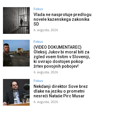
Fokus
Vlada ne nasprotuje predlogu
novele kazenskega zakonika
SD
6. avgusta, 2026
Fokus
(VIDEO DOKUMENTAREC)
Oleksij Jukov bi moral biti za
zgled vsem tistim v Sloveniji,
ki ovirajo dostojen pokop
žrtev povojnih pobojev!
6. avgusta, 2026
Fokus
Nekdanji direktor Sove brez
dlake na jeziku o prometni
nesreči Nataše Pirc Musar
6. avgusta, 2026