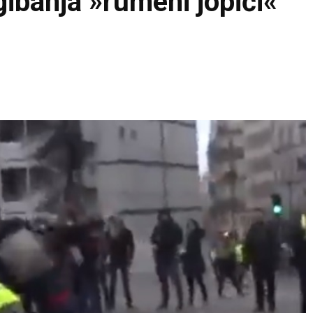
gibanja »rumeni jopiči«