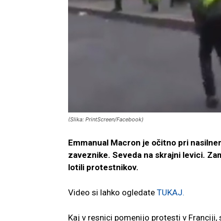
(Slika: PrintScreen/Facebook)
Emmanual Macron je očitno pri nasilnem
zaveznike. Seveda na skrajni levici. Za
lotili protestnikov.
Video si lahko ogledate
TUKAJ.
Kaj v resnici pomenijo protesti v Franciji,