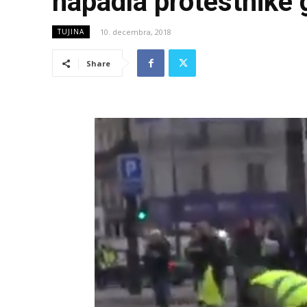
napadla protestnike 
10. decembra, 2018
TUJINA
Share