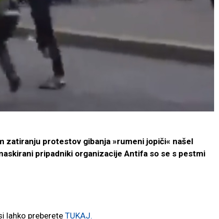
 zatiranju protestov gibanja »rumeni jopiči« našel
maskirani pripadniki organizacije Antifa so se s pestmi
 si lahko preberete
TUKAJ.